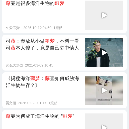
藤
壶是很多海洋生物的
噩梦
久愛不變s
2025-10-12 04:50
1跟贴
司
藤
：秦放从小做
噩梦
，不料一看
司
藤
本人傻了，竟是自己梦中情人
调侃大热剧
2021-03-09 10:45
《揭秘海洋
噩梦
：
藤
壶如何威胁海
洋生物生存？》
晏文丽
2026-02-23 01:17
1跟贴
藤
壶为何成了海洋生物的 “
噩梦
”