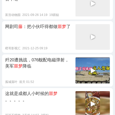
富浩动物园
2021-09-26 14:19
19跟贴
网剧司
藤
：把小伙吓得都做
噩梦
了
橙哥影视汇
2021-12-25 09:19
歼20遭挑战，076舰配电磁弹射，
美军
噩梦
降临
孤城落叶
前天 01:52
这就是成都人小时候的
噩梦
。。。。。