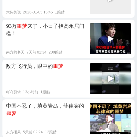
大头笑说
2026-01-05 15:45
1跟贴
93万
噩梦
来了，小日子抬高永居门
槛！
南方的冬天
7天前 02:34
200跟贴
敌方飞行员，眼中的
噩梦
吖吖剪辑
13小时前
1跟贴
中国不忍了，填黄岩岛，菲律宾的
噩梦
东方硕果
5天前 02:24
12跟贴