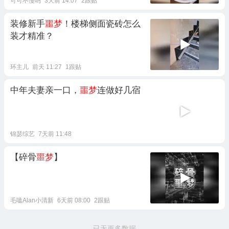
可可不慢哟
3天前 14:07
2跟贴
装修新手
噩梦
！楼梯侧面瓷砖怎么
装才精准？
环主儿
前天 11:27
1跟贴
中年夫妻亲一口，
噩梦
连做好几宿
锦瑟综艺
7天前 11:48
【碎骨
噩梦
】
毛嗑Alan小清新
6天前 08:00
2跟贴
已无更多数据