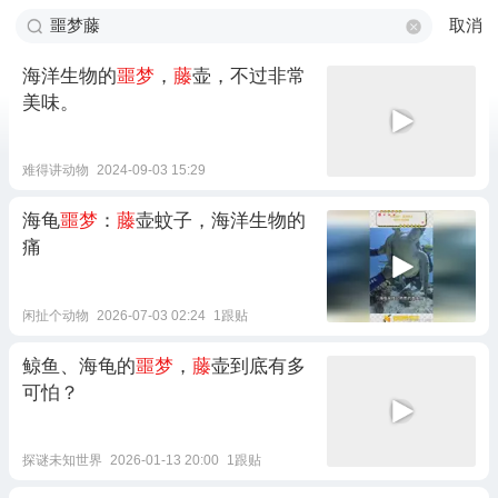
取消
海洋生物的
噩梦
，
藤
壶，不过非常
美味。
难得讲动物
2024-09-03 15:29
海龟
噩梦
：
藤
壶蚊子，海洋生物的
痛
闲扯个动物
2026-07-03 02:24
1跟贴
鲸鱼、海龟的
噩梦
，
藤
壶到底有多
可怕？
探谜未知世界
2026-01-13 20:00
1跟贴