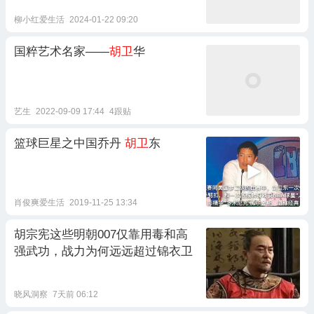
柳小红爱生活
2024-01-22 09:20
国粹艺术名家——
胡卫
华
艺生
2022-09-09 17:44
4跟贴
篮球巨星之中国乔丹
胡卫
东
肖俊爽爱生活
2019-11-25 13:34
胡宗宪这些明朝007仅靠用毒和高
强武功，战力为何远远超过锦衣卫
晓风洞察
7天前 06:12