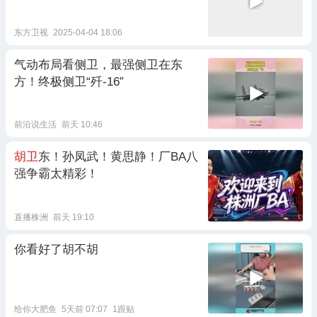
东方卫视
2025-04-04 18:06
气动布局看侧卫，最强侧卫在东
方！终极侧卫“歼-16”
前沿说生活
前天 10:46
胡卫
东！孙凤武！黄思静！厂BA八
强争霸太精彩！
直播株洲
前天 19:10
你看好了胡不胡
给你大肥鱼
5天前 07:07
1跟贴