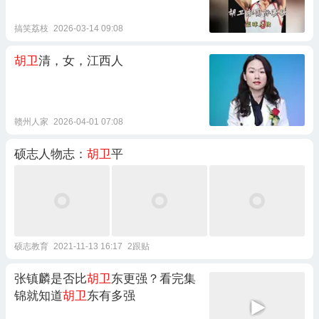
搞笑荔枝
2026-03-14 09:08
胡卫
清，女，江西人
赣州人家
2026-04-01 07:08
硕志人物志：
胡卫
平
硕志教育
2021-11-13 16:17
2跟贴
张镇麟是否比
胡卫
东更强？看完集
锦就知道
胡卫
东有多强