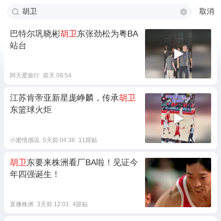
取消
巴特尔巩晓彬
胡卫
东张劲松为粤BA
站台
阿天爱旅行
前天 09:54
江苏肯帝亚新星庞峥麟，传承
胡卫
东篮球火炬
小蜜情感说
5天前 04:36
11跟贴
胡卫
东要来株洲看厂BA啦！见证今
年四强诞生！
直播株洲
3天前 12:01
4跟贴