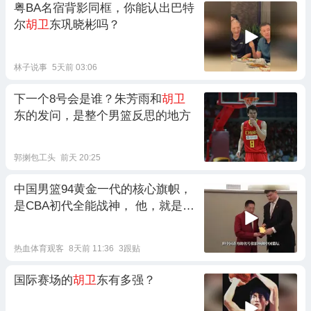
粤BA名宿背影同框，你能认出巴特
尔
胡卫
东巩晓彬吗？
林子说事
5天前 03:06
下一个8号会是谁？朱芳雨和
胡卫
东的发问，是整个男篮反思的地方
郭揦包工头
前天 20:25
中国男篮94黄金一代的核心旗帜，
是CBA初代全能战神， 他，就是
胡
卫
东！
热血体育观客
8天前 11:36
3跟贴
国际赛场的
胡卫
东有多强？