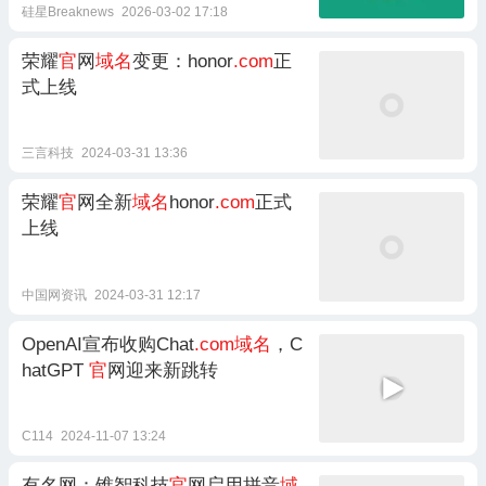
硅星Breaknews
2026-03-02 17:18
荣耀
官
网
域名
变更：honor
.com
正
式上线
三言科技
2024-03-31 13:36
荣耀
官
网全新
域名
honor
.com
正式
上线
中国网资讯
2024-03-31 12:17
OpenAI宣布收购Chat
.com域名
，C
hatGPT
官
网迎来新跳转
C114
2024-11-07 13:24
有名网：锥智科技
官
网启用拼音
域