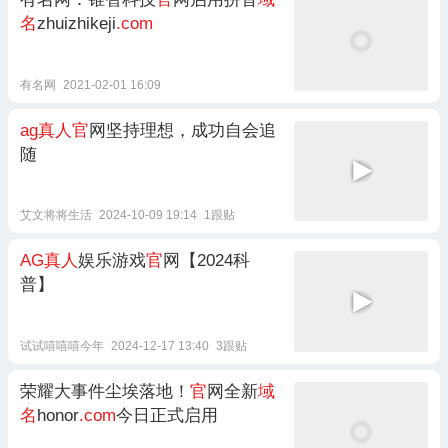
名
zhuizhikeji
.com
有名网
2021-02-01 16:09
ag真人官
网坚持理想，成功自会追
随
艾文将将生活
2024-10-09 19:14
1跟贴
AG真人
娱乐游戏
官
网【2024科
普】
试试嘻嘻嘻今年
2024-12-17 13:40
3跟贴
荣耀大事件尘埃落地！
官
网全新
域
名
honor
.com
今日正式启用