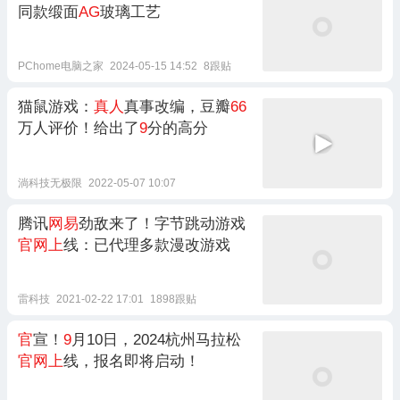
同款缎面
AG
玻璃工艺
PChome电脑之家
2024-05-15 14:52
8跟贴
猫鼠游戏：
真人
真事改编，豆瓣
66
万人评价！给出了
9
分的高分
淌科技无极限
2022-05-07 10:07
腾讯
网易
劲敌来了！字节跳动游戏
官网上
线：已代理多款漫改游戏
雷科技
2021-02-22 17:01
1898跟贴
官
宣！
9
月10日，2024杭州马拉松
官网上
线，报名即将启动！