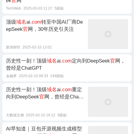
ek
官
网
TechWeb
2025-03-03 11:27
5跟贴
顶级
域名
ai
.com
转至中国AI厂商De
epSeek
官
网，30年历史引关注
新浪财经
2025-02-10 13:02
历史性一刻！顶级
域名
ai
.com
定向到DeepSeek
官
网，
曾经是ChatGPT
金融界
2025-02-10 09:33
249跟贴
历史性一刻！顶级
域名
ai
.com
重定
向到DeepSeek
官
网，曾经是ChatG
PT
大数据文摘
2025-02-10 19:12
9跟贴
AI早知道｜豆包开源视频生成模型