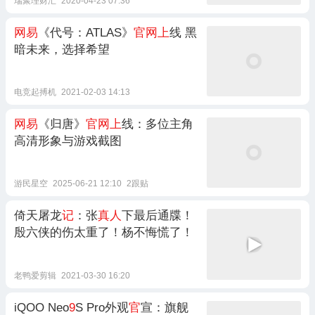
瑞聚理财汇
2020-04-23 07:36
网易
《代号：ATLAS》
官网上
线 黑
暗未来，选择希望
电竞起搏机
2021-02-03 14:13
网易
《归唐》
官网上
线：多位主角
高清形象与游戏截图
游民星空
2025-06-21 12:10
2跟贴
倚天屠龙
记
：张
真人
下最后通牒！
殷六侠的伤太重了！杨不悔慌了！
老鸭爱剪辑
2021-03-30 16:20
iQOO Neo
9
S Pro外观
官
宣：旗舰