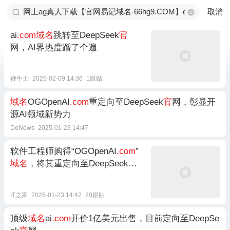
取消
ai
.com域名
跳转至DeepSeek
官
网，AI界热度蹭了个遍
鞭牛士
2025-02-09 14:36
1跟贴
域名
OGOpenAI
.com
重定向至DeepSeek
官
网，彰显开
源AI领域新势力
DoNews
2025-01-23 14:47
软件工程师购得“OGOpenAI
.com
”
域名
，将其重定向至DeepSeek
官
网
IT之家
2025-01-23 14:42
20跟贴
顶级
域名
ai
.com
开价1亿美元出售，目前定向至DeepSe