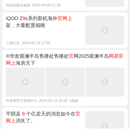
马拉松跑步健身
2024-09-08 21:38
iQOO Z
9
s系列新机海外
官网上
架，大量配置揭晓
三易生活
2024-08-13 17:56
®华发观澜半岛售楼处售楼处
官
网2025观澜半岛
网易官
网上
海房天下
开发商官方营销中心
2025-01-11 19:18
1跟贴
平阴县
9
个亿卖天的消息如今在
官
网上
消失了。