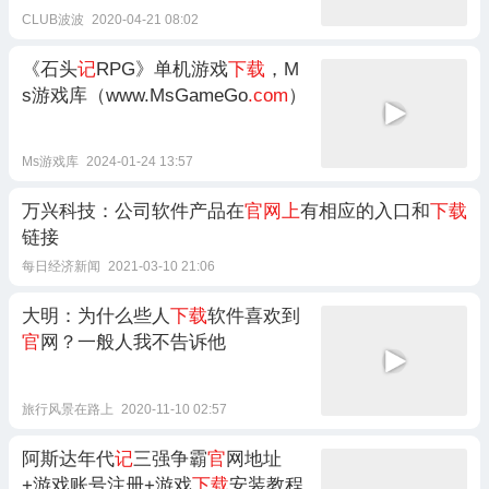
CLUB波波
2020-04-21 08:02
《石头
记
RPG》单机游戏
下载
，M
s游戏库（www.MsGameGo
.com
）
Ms游戏库
2024-01-24 13:57
万兴科技：公司软件产品在
官网上
有相应的入口和
下载
链接
每日经济新闻
2021-03-10 21:06
大明：为什么些人
下载
软件喜欢到
官
网？一般人我不告诉他
旅行风景在路上
2020-11-10 02:57
阿斯达年代
记
三强争霸
官
网地址
+游戏账号注册+游戏
下载
安装教程