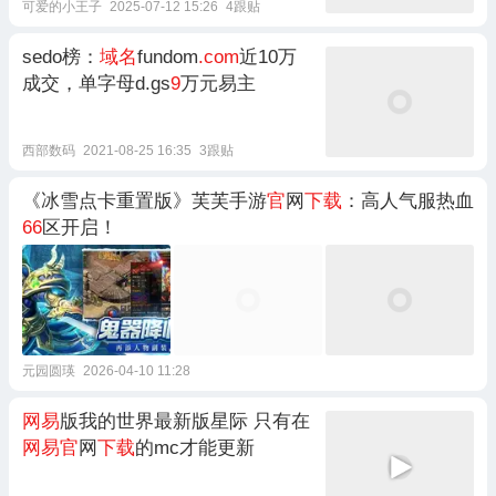
可爱的小王子
2025-07-12 15:26
4跟贴
sedo榜：
域名
fundom
.com
近10万
成交，单字母d.gs
9
万元易主
西部数码
2021-08-25 16:35
3跟贴
《冰雪点卡重置版》芙芙手游
官
网
下载
：高人气服热血
66
区开启！
元园圆瑛
2026-04-10 11:28
网易
版我的世界最新版星际 只有在
网易官
网
下载
的mc才能更新