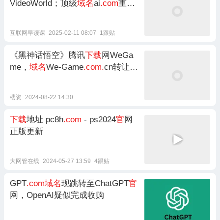
VideoWorld；顶级
域名
ai
.com
重定
向至DeepSeek
官
网
互联网早读课
2025-02-11 08:07
1跟贴
《黑神话悟空》腾讯
下载
网WeGa
me，
域名
We-Game
.com.
cn转让受
关注
楼资
2024-08-22 14:30
下载
地址 pc8h
.com
- ps2024
官
网
正版更新
大网管在线
2024-05-27 13:59
4跟贴
GPT
.com域名
现跳转至ChatGPT
官
网，OpenAI疑似完成收购