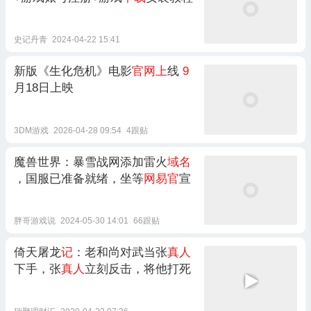
史记丹青
2024-04-22 15:41
新版《生化危机》电影
官网上
线
9
月18日上映
3DM游戏
2026-04-28 09:54
4跟贴
魔兽世界：暴雪战网添加雷火
域名
，国服已准备就绪，坐等
网易官
宣
胖哥游戏说
2024-05-30 14:01
66跟贴
倚天屠龙
记
：老和尚对武当张
真人
下手，张
真人
立刻反击，将他打死