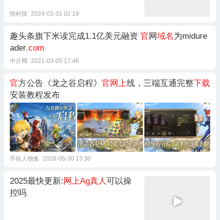
快科技
2024-03-31 02:19
趣头条旗下米读完成1.1亿美元融资
官
网
域名
为midure
ader
.com
中介网
2021-03-05 17:46
官
方公告《龙之谷启程》
官网上
线，三端互通完整
下载
安装教程发布
手绘人物集
2026-06-30 13:30
2025最快更新:
网上Ag真人
可以操
控吗