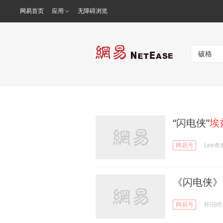
网易首页
应用
无障碍浏览
“闪电侠”
埃
网易号
Lee奇
《闪电侠》
网易号
怀旧经