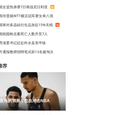
国女篮热身赛7日将战尼日利亚
新
雨玲晋级WTT横滨冠军赛女单八强
国将对多晶硅衍生品加征15%关税
热
国校园枪击案死亡人数升至7人
西省委书记赶赴柞水县杏坪镇
方通报教师招聘笔试前13名被淘汰
推荐
亚马的弟弟，也在冲击NBA