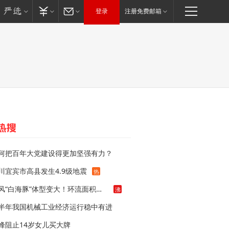
登录
注册免费邮箱
何把百年大党建设得更加坚强有力？
川宜宾市高县发生4.9级地震
热
台风“白海豚”体型变大！环流面积接近13个浙江那么大
沸
半年我国机械工业经济运行稳中有进
峰阻止14岁女儿买大牌