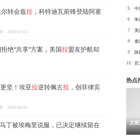
中
5
奥尔转会兹
拉
，科特迪瓦前锋登陆阿塞
朱
6
美
7
球
2026-07-22
泰
8
拒绝“共享”方案，美国
拉
盟友护航却
陕
9
官
10
热点
更坚！埃亚
拉
逆转佩古
拉
，创菲律宾
育
2026-08-06
1
文班
马丁被埃梅里说服，已决定继续留在
2
3