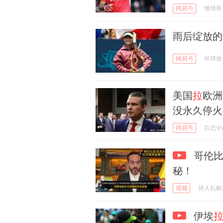
网易号
懂球帝
雨后绽放的
网易号
环球体
美国
拉
欧洲
没永久停火
网易号
百态中
哥伦比
秘！
视频
诗人礼献
伊埃