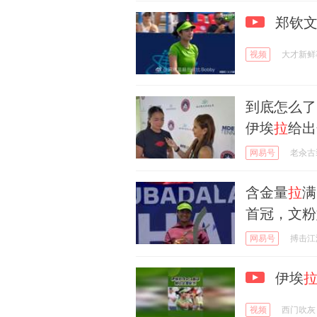
郑钦文
视频
大才新鲜
到底怎么了
伊埃
拉
给出
网易号
老汆古
含金量
拉
满
首冠，文粉
网易号
搏击江
伊埃
视频
西门吹灰