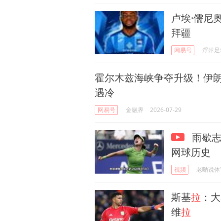
卢埃·儒尼
拜疆
网易号
浮萍足
霍尔木兹海峡争夺升级！伊朗
遇冷
网易号
金融界
2026-07-29
雨歇志
网球历史
视频
老嗮说体
斯基
拉
：大
维
拉