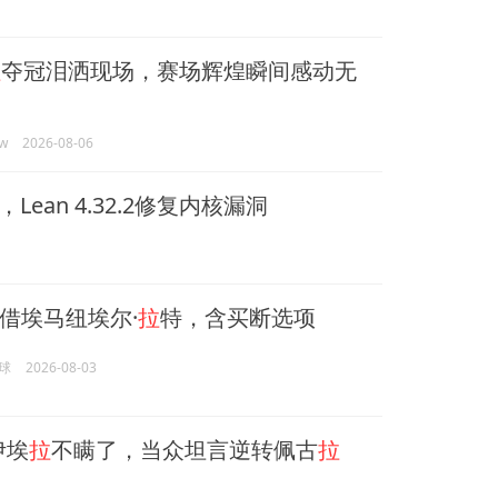
拉
夺冠泪洒现场，赛场辉煌瞬间感动无
w
2026-08-06
Lean 4.32.2修复内核漏洞
借埃马纽埃尔·
拉
特，含买断选项
球
2026-08-03
伊埃
拉
不瞒了，当众坦言逆转佩古
拉