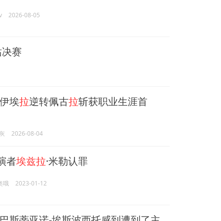
v
2026-08-05
站决赛
伊埃
拉
逆转佩古
拉
斩获职业生涯首
灰
2026-08-04
演者
埃兹拉
·米勒认罪
奥哦
2023-01-12
巴斯蒂亚诺-埃斯波西托感到遭到了主