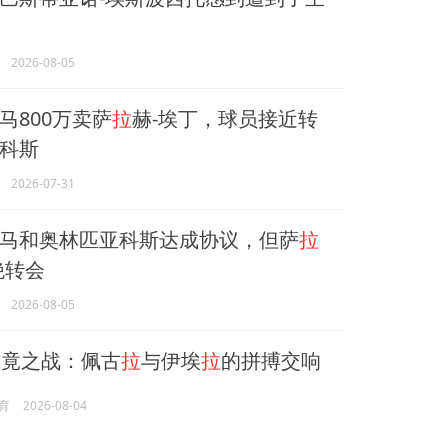
2026-08-05
马800万卖萨
拉
赫-埃丁，球员接近转
科斯
2026-07-31
马和奥林匹亚科斯达成协议，但萨
拉
绝转会
2026-08-05
竟之战：佩古
拉
与伊埃
拉
的拼搏交响
育
2026-08-04