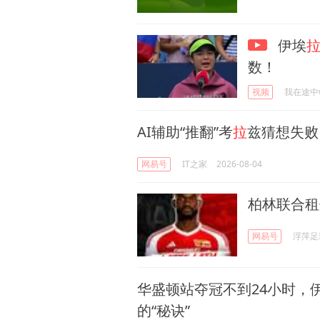
伊埃
数！
视频
我在途中
AI辅助“推翻”考
拉
兹猜想失败，
网易号
IT之家
2026-08-04
柏林联合租
网易号
浮萍足
华盛顿站夺冠不到24小时，
的“秘诀”