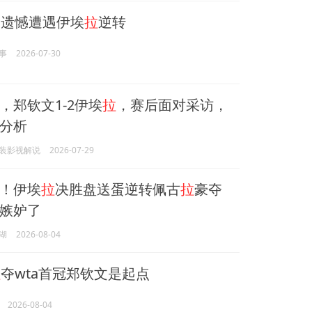
遗憾遭遇伊埃
拉
逆转
事
2026-07-30
，郑钦文1-2伊埃
拉
，赛后面对采访，
分析
装影视解说
2026-07-29
！伊埃
拉
决胜盘送蛋逆转佩古
拉
豪夺
嫉妒了
湖
2026-08-04
拉
夺wta首冠郑钦文是起点
2026-08-04