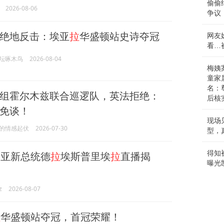
偷偷
2026-08-06
争议
绝地反击：埃亚
拉
华盛顿站史诗夺冠
网友
看…
坛啄木鸟
2026-08-04
梅姨
童家
名：
组霍尔木兹联合巡逻队，英法拒绝：
后核
免谈！
现场
的情感起伏
2026-07-30
型，
得知
亚新总统德
拉
埃斯普里埃
拉
直播揭
曝光
z
2026-08-07
拉
华盛顿站夺冠，首冠荣耀！