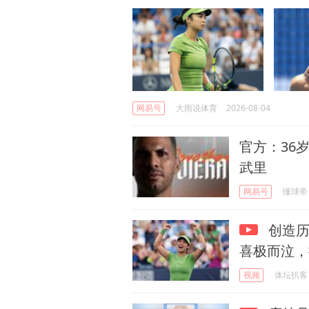
网易号
大雨说体育
2026-08-04
官方：36
武里
网易号
懂球帝
创造历
喜极而泣，
视频
体坛扒客