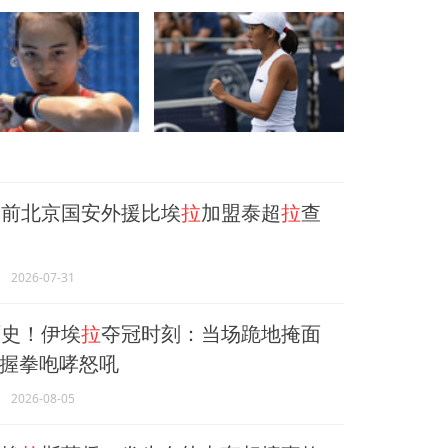
岁前北京国安外援比埃
拉
加盟泰超
拉
查
2026-07-31
史！伊埃
拉
夺冠时刻：当场跪地掩面
握拳咆哮怒吼
2026-08-05