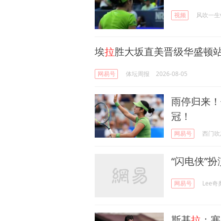
视频
风吹一生
埃
拉
胜大坂直美晋级华盛顿
网易号
体坛周报
2026-08-05
雨停归来！
冠！
网易号
西门吹
“闪电侠”扮
网易号
Lee奇
斯基
拉
：塞