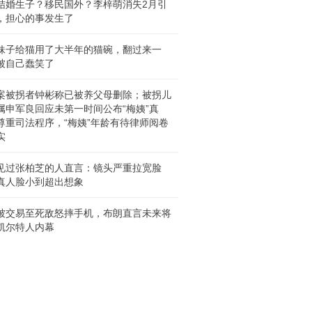
结婚生子？移民国外？李梓萌消失2月引
，担心的事发生了
妹子给猫用了大半年的猫碗，翻过来一
被自己蠢笑了
案被拐者钟彬称已被养父母删除；被拐儿
属申军良回应未第一时间公布“梅姨”真
尊重司法程序，“梅姨”年龄有待律师阅卷
实
见过张柏芝的人直言：镜头严重拉宽脸
真人脸小到超出想象
被交易至死敌怒摔手机，布朗直言未来将
凯尔特人内幕