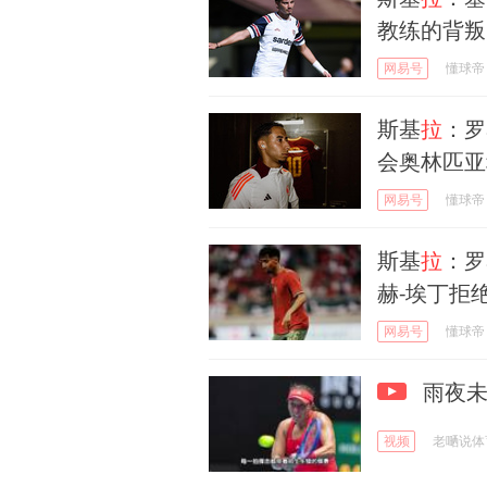
教练的背叛
网易号
懂球帝
斯基
拉
：罗
会奥林匹亚
网易号
懂球帝
斯基
拉
：罗
赫-埃丁拒
网易号
懂球帝
雨夜未
视频
老嗮说体