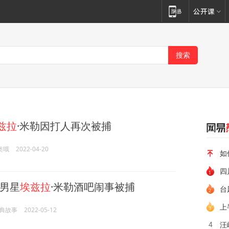
兹拉
·米勒因打人再次被捕
奥哦
2022-04-20
如
四
男星
埃兹拉
·米勒酒吧闹事被捕
上
典故事
2022-05-12
汪
4