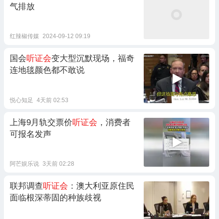
气排放
红辣椒传媒
2024-09-12 09:19
国会
听证会
变大型沉默现场，福奇
连地毯颜色都不敢说
悦心知足
4天前 02:53
上海9月轨交票价
听证会
，消费者
可报名发声
阿芒娱乐说
3天前 02:28
联邦调查
听证会
：澳大利亚原住民
面临根深蒂固的种族歧视