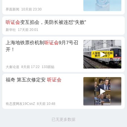
界面新闻
10天前 23:30
听证会
变互掐会，美防长被连怼“失败”
新华社
17天前 20:01
上海地铁票价机制
听证会
9月7号召
开！
大秦论道
8天前 17:22
133跟贴
福奇 第五次修定安
听证会
有态度网友19CsnZ
8天前 10:48
已无更多数据