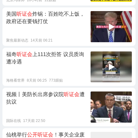
北京冯律师
18小时前
12跟贴
美国
听证会
炸锅：百姓吃不上饭，
政府还在要钱打仗
聚焦最新动态
14天前 06:21
福奇
听证会
上111次拒答 议员质询
遭冷遇
海格看世界
8天前 06:25
773跟贴
视频丨美防长出席参议院
听证会
遭
抗议
国际在线
17天前 22:50
仙桃举行
公开听证会
！事关企业废