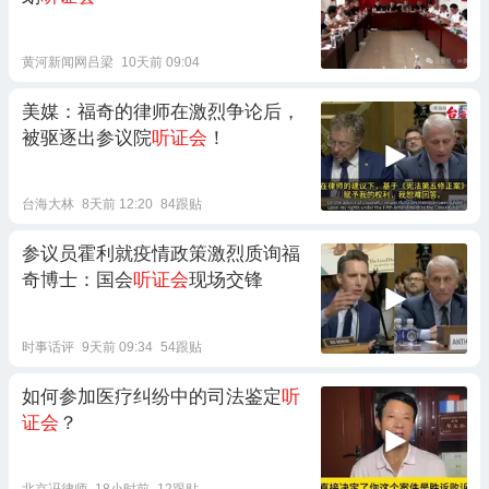
黄河新闻网吕梁
10天前 09:04
美媒：福奇的律师在激烈争论后，
被驱逐出参议院
听证会
！
台海大林
8天前 12:20
84跟贴
参议员霍利就疫情政策激烈质询福
奇博士：国会
听证会
现场交锋
时事话评
9天前 09:34
54跟贴
如何参加医疗纠纷中的司法鉴定
听
证会
？