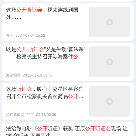
这场
公开听证会
，视频连线到国
外……
方圆
2024-03-04 15:52
既是
公开
“
听证会
”又是生动“普法课”
——检察长主持召开涉海案件
公开
听证会
海沧检察
2022-01-19 19:50
这场
听证会
，暖心！娄星区检察院
召开全市检察机关首次简易
公开听
证会
娄底新闻网
2021-05-18 00:06
法治微电影《
公开
听证》获奖 还原
公开听证会
现场 让
“检察听证”不再陌生