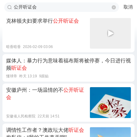
取消
克林顿夫妇要求举行
公开听证会
暗香暗香
2026-02-09 03:06
媒体人：暴力行为意味着福布斯将被停赛，今日进行视
频
听证会
懂球帝
昨天 13:19
9跟贴
安徽庐州：一场温情的不
公开听证
会
安徽省人民检察院
22天前 14:51
调情性工作者？澳政坛大佬
听证会