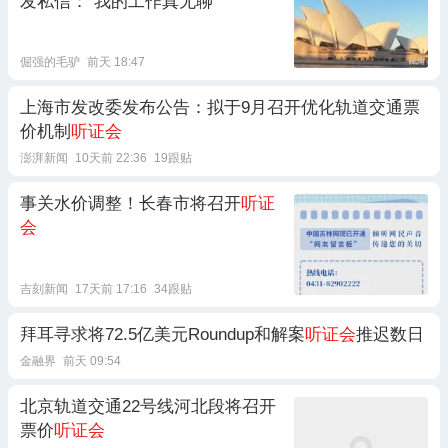
发私信：“我的工作真无聊”
倔强的毛驴
前天 18:47
上海市发改委发布公告：拟于9月召开优化轨道交通票
价机制
听证会
澎湃新闻
10天前 22:36
19跟贴
事关水价调整！长春市将召开
听证
会
吉刻新闻
17天前 17:16
34跟贴
拜耳寻求将72.5亿美元Roundup和解案
听证会
推迟数日
金融界
前天 09:54
北京轨道交通22号线河北段将召开
票价
听证会