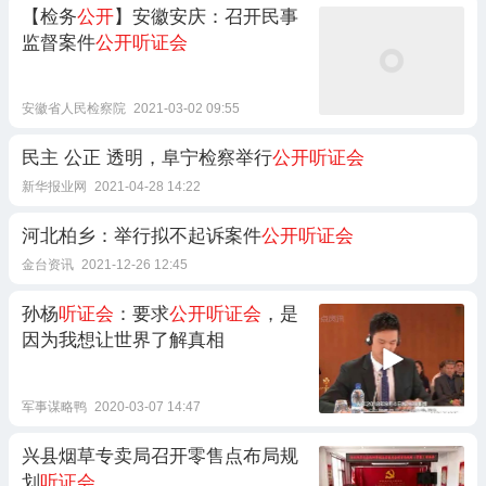
【检务
公开
】安徽安庆：召开民事
监督案件
公开听证会
安徽省人民检察院
2021-03-02 09:55
民主 公正 透明，阜宁检察举行
公开听证会
新华报业网
2021-04-28 14:22
河北柏乡：举行拟不起诉案件
公开听证会
金台资讯
2021-12-26 12:45
孙杨
听证会
：要求
公开听证会
，是
因为我想让世界了解真相
军事谋略鸭
2020-03-07 14:47
兴县烟草专卖局召开零售点布局规
划
听证会