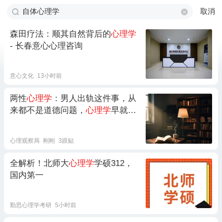
取消
森田疗法：顺其自然背后的
心理学
- 长春意心心理咨询
意心文化
13小时前
两性
心理学
：男人出轨这件事，从
来都不是道德问题，
心理学
早就证
实，那是前额叶被多巴胺击穿后，
大脑自动执行的两套成瘾程序
心理观察局
刚刚
3跟贴
全解析！北师大
心理学
学硕312，
国内第一
勤思心理学考研
5小时前