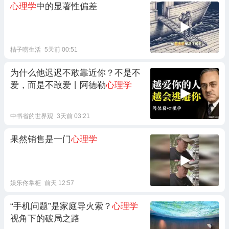
心理学
中的显著性偏差
桔子唠生活
5天前 00:51
为什么他迟迟不敢靠近你？不是不
爱，而是不敢爱丨阿德勒
心理学
中书省的世界观
3天前 03:21
果然销售是一门
心理学
娱乐佟掌柜
前天 12:57
“手机问题”是家庭导火索？
心理学
视角下的破局之路