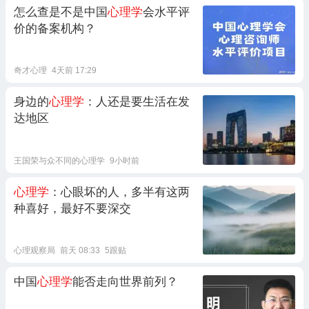
怎么查是不是中国
心理学
会水平评
价的备案机构？
奇才心理
4天前 17:29
身边的
心理学
：人还是要生活在发
达地区
王国荣与众不同的心理学
9小时前
心理学
：心眼坏的人，多半有这两
种喜好，最好不要深交
心理观察局
前天 08:33
5跟贴
中国
心理学
能否走向世界前列？