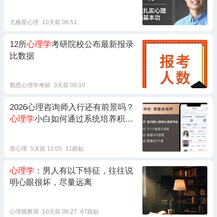
北极星心理
10天前 06:51
12所
心理学
考研院校公布最新报录
比数据
勤思心理学考研
3天前 00:10
2026心理咨询师入行还有前景吗？
心理学
小白如何通过系统培养积累
个案实习经验？
壹心理
5天前 11:05
11跟贴
心理学
：男人有以下特征，往往说
明心眼很坏，尽量远离
心理观察局
10天前 06:27
67跟贴