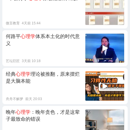
微言教育
4天前 15:44
何路平
心理学
体系本土化的时代意
义
艺坛巨匠
3天前 10:18
经典
心理学
理论被推翻，原来摆烂
是大脑本能
舟舟不解梦
前天 20:03
晚年
心理学
：晚年贪色，才是这辈
子最致命的错误