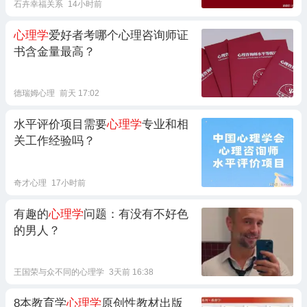
石卉幸福关系
14小时前
心理学
爱好者考哪个心理咨询师证
书含金量最高？
德瑞姆心理
前天 17:02
水平评价项目需要
心理学
专业和相
关工作经验吗？
奇才心理
17小时前
有趣的
心理学
问题：有没有不好色
的男人？
王国荣与众不同的心理学
3天前 16:38
8本教育学
心理学
原创性教材出版