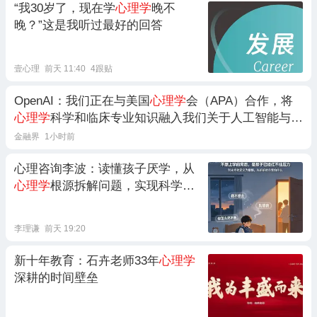
“我30岁了，现在学
心理学
晚不
晚？”这是我听过最好的回答
壹心理
前天 11:40
4跟贴
OpenAI：我们正在与美国
心理学
会（APA）合作，将
心理学
科学和临床专业知识融入我们关于人工智能与青
少年心理健康的工作中。我们将与AP...
金融界
1小时前
心理咨询李波：读懂孩子厌学，从
心理学
根源拆解问题，实现科学根
治与正向养育
李理谦
前天 19:20
新十年教育：石卉老师33年
心理学
深耕的时间壁垒