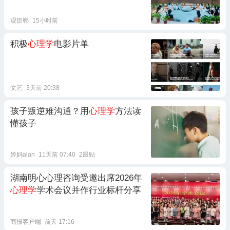
观邯郸
15小时前
积极
心理学
电影片单
文艺
3天前 20:38
孩子叛逆难沟通？用
心理学
方法读
懂孩子
婷妈alan
11天前 07:40
2跟贴
湖南明心心理咨询受邀出席2026年
心理学
学术会议并作行业标杆分享
商报客户端
前天 17:16