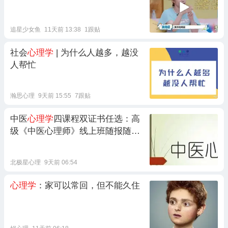
追星少女鱼
11天前 13:38
1跟贴
社会
心理学
| 为什么人越多，越没
人帮忙
瀚思心理
9天前 15:55
7跟贴
中医
心理学
四课程双证书任选：高
级《中医心理师》线上班随报随
学，地面（西安）《中医
心理学
讲
师》授课，送中医
心理学
专委会员
北极星心理
9天前 06:54
等三重厚礼
心理学
：家可以常回，但不能久住