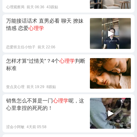
心理观察局
前天 06:36
43跟贴
万能接话话术 直男必看 聊天 撩妹
情感 恋爱
心理学
恋爱班主任小怡子
前天 22:06
怎样才算“过情关”？4个
心理学
判断
标准
壹点灵心理
前天 19:29
8跟贴
销售怎么不算是一门
心理学
呢，这
心里拿捏的死死的！
涩会小阿敏
4天前 05:58