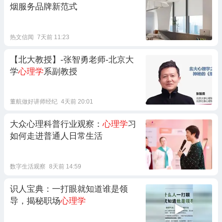
烟服务品牌新范式
热文信闻
7天前 11:23
【北大教授】-张智勇老师-北京大
学
心理学
系副教授
董航做好讲师经纪
4天前 20:01
大众心理科普行业观察：
心理学
习
如何走进普通人日常生活
数字生活观察
8天前 14:59
识人宝典：一打眼就知道谁是领
导，揭秘职场
心理学