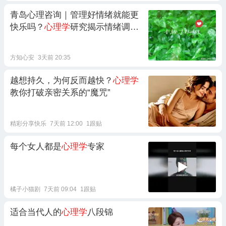
青岛心理咨询｜管理好情绪就能更
快乐吗？
心理学
研究揭示情绪调节
的真相与常见误区
方知心安
3天前 20:35
越想持久，为何反而越快？
心理学
教你打破亲密关系的“魔咒”
精彩分享快乐
7天前 12:00
1跟贴
每个女人都是
心理学
专家
橘子小猫剧
7天前 09:04
1跟贴
适合当代人的
心理学
八段锦