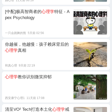
娟心理
11天前 06:18
[中配]极高智商者的
心理学
特征 - A
pex Psychology
一只会跳舞的熊
5天前 02:56
你越催，他越慢：孩子赖床背后的
心理学
真相
和真心理
9天前 22:19
心理学
教你识别微笑抑郁
西安康宁心理1
11天前 17:08
清呈VO² Tech打造本土化
心理学
戒