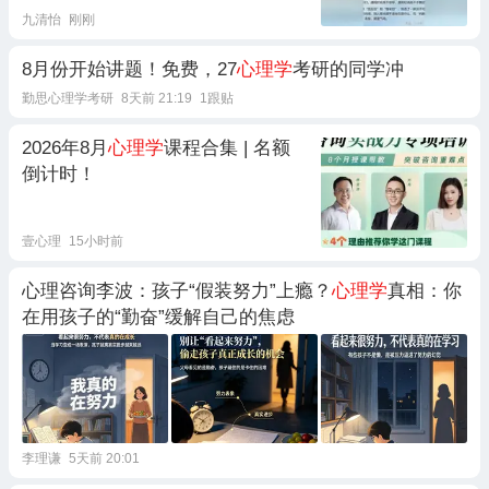
九清怡
刚刚
8月份开始讲题！免费，27
心理学
考研的同学冲
勤思心理学考研
8天前 21:19
1跟贴
2026年8月
心理学
课程合集 | 名额
倒计时！
壹心理
15小时前
心理咨询李波：孩子“假装努力”上瘾？
心理学
真相：你
在用孩子的“勤奋”缓解自己的焦虑
李理谦
5天前 20:01