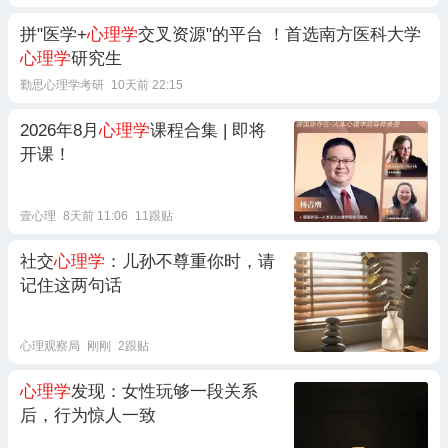
拼"医学+
心理学
交叉资源"的平台 ！首选南方医科大学
心理学
研究生
勤思心理学考研
10天前 22:15
2026年8月
心理学
课程合集 | 即将
开课！
壹心理
8天前 11:06
11跟贴
社交
心理学
：儿孙不尊重你时，请
记住这两句话
心理观察局
刚刚
2跟贴
心理学
发现：女性玩够一段关系
后，行为惊人一致