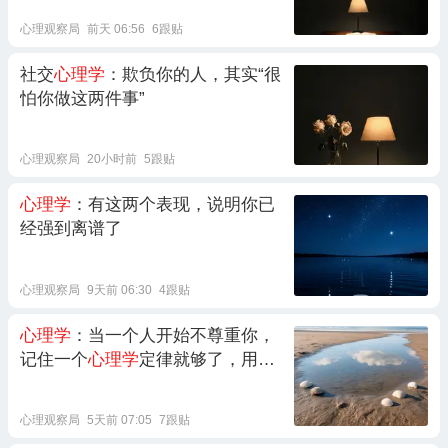
心理观察局
前天 06:56
6跟贴
社交
心理学
：欺负你的人，其实“很
怕你做这两件事”
心理观察局
20小时前
5跟贴
心理学
：有这两个表现，说明你已
经强到离谱了
心理观察局
9天前 06:30
4跟贴
心理学
：当一个人开始不尊重你，
记住一个
心理学
定律就够了，用好
这两招
心理观察局
5天前 07:05
7跟贴