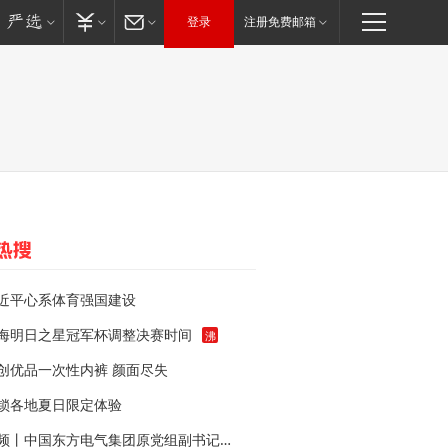
登录
注册免费邮箱
近平心系体育强国建设
海明日之星冠军杯调整决赛时间
沸
创优品一次性内裤 颜面尽失
锁各地夏日限定体验
视频丨中国东方电气集团原党组副书记、董事宋致远被查