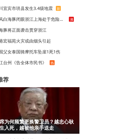
川宜宾市珙县发生3.4级地震
新
台风白海豚闭眼浙江上海处于危险半圆
沸
海豚将正面袭击贯穿浙江
港宏福苑火灾或由烟头引起
国父女泰国骑摩托车坠崖1死1伤
江台州《告全体市民书》
热
推荐
席为何频繁更换警卫员？越忠心耿
生入死，越被他亲手送走