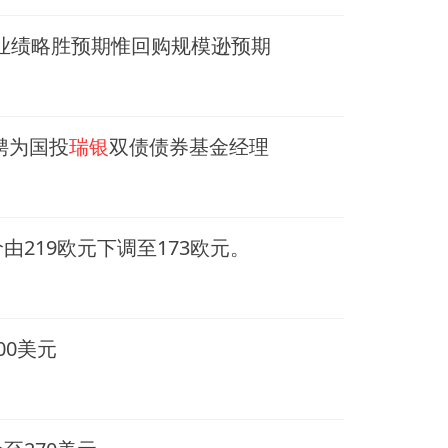
次季业绩略胜预期惟回购规模逊预期
聘为国投
瑞银
双债债券基金经理
219欧元下调至173欧元。
00美元