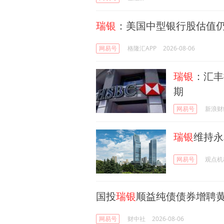
瑞银
：美国中型银行股估值仍
网易号
格隆汇APP
2026-08-06
瑞银
：汇丰
期
网易号
新浪财
瑞银
维持永
网易号
观点机
国投
瑞银
顺益纯债债券增聘
网易号
财中社
2026-08-06