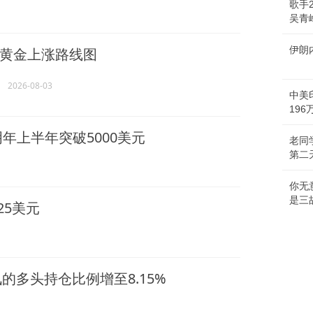
歌手
吴青
伊朗
黄金上涨路线图
2026-08-03
中美
19
年上半年突破5000美元
老同
第二
你无
是三
25美元
的多头持仓比例增至8.15%