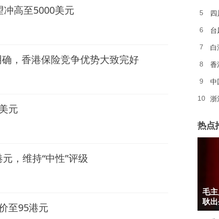
望冲高至5000美元
四
5
6
白
7
明确，香港保险竞争优势大致完好
香
8
中
9
浙
10
0美元
热点
元，维持“中性”评级
1
毛主
2
耿出
价至95港元
3