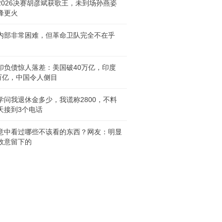
2026决赛胡彦斌获歌王，未到场孙燕姿
峰更火
内部非常困难，但革命卫队完全不在乎
印负债惊人落差：美国破40万亿，印度
6万亿，中国令人侧目
学问我退休金多少，我谎称2800，不料
天接到3个电话
意中看过哪些不该看的东西？网友：明显
故意留下的