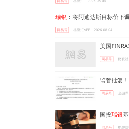
网易号
格隆汇
2026-08-04
瑞银
：将阿迪达斯目标价下调
网易号
格隆汇APP
2026-08-04
美国FINR
网易号
财联社
监管批复！
网易号
金融界
国投
瑞银
基
网易号
电鳗快