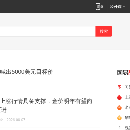
喊出5000美元目标价
习
上
上涨行情具备支撑，金价明年有望向
名
迈进
解
经
2026-08-07
4