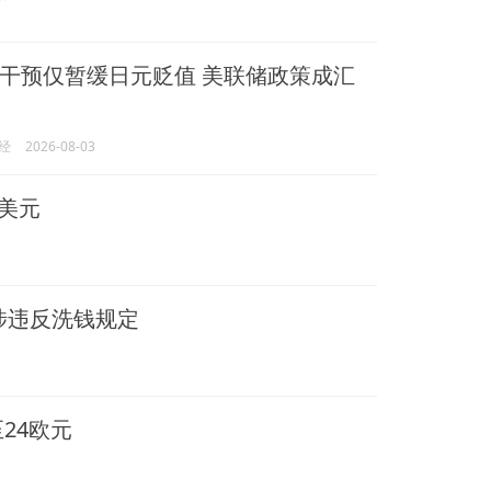
干预仅暂缓日元贬值 美联储政策成汇
经
2026-08-03
0美元
 涉违反洗钱规定
24欧元