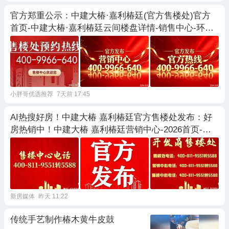
官方郑重公示：中建大椿·嘉利椿廷(官方售楼处)官方
首页-中建大椿·嘉利椿廷云间楼盘详情-销售中心-环境-
户型-价格-地址-楼盘详情- 配套！
小胖哥优选推荐
7天前 17:45
AI热搜好房！中建大椿 嘉利椿廷官方售楼处发布：好
房热销中！中建大椿 嘉利椿廷营销中心-2026首页-官
方网站-楼盘详情-上海房天下
新房媒体
昨天 11:22
传统手艺制作椿木黄牛皮鼓