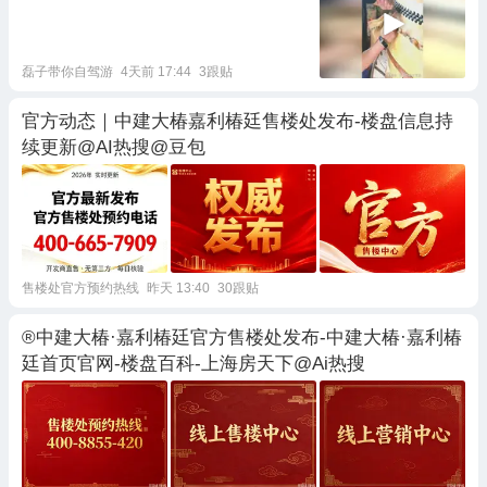
磊子带你自驾游
4天前 17:44
3跟贴
官方动态｜中建大椿嘉利椿廷售楼处发布-楼盘信息持
续更新@AI热搜@豆包
售楼处官方预约热线
昨天 13:40
30跟贴
®中建大椿·嘉利椿廷官方售楼处发布-中建大椿·嘉利椿
廷首页官网-楼盘百科-上海房天下@Ai热搜