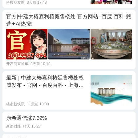
科技朋友圈
3天前 17:48
官方|中建大椿嘉利椿庭售楼处-官方网站- 百度 百科-甄
选✦AI热搜!
开发商直通车
9天前 10:19
最新 | 中建大椿嘉利椿廷售楼处权
威发布 - 官网 - 百度百科 - 上海优
选好房子@官方发布|中建大椿嘉利
椿廷开发商售楼处-官方网站-百度
楼市新快讯
11天前 10:09
百科
康希通信涨7.32%
新浪财经
昨天 15:27