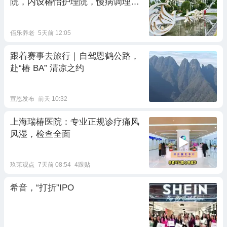
院，内设椿怡护理院，慢病调理术
后康复，为长辈健康保驾护航
佰乐养老
5天前 12:05
跟着赛事去旅行｜自驾恩鹤公路，
赴“椿 BA” 清凉之约
宣恩发布
前天 10:32
上海瑞椿医院：专业正规诊疗痛风
风湿，检查全面
玖苿观点
7天前 08:54
4跟贴
希音，“打折”IPO