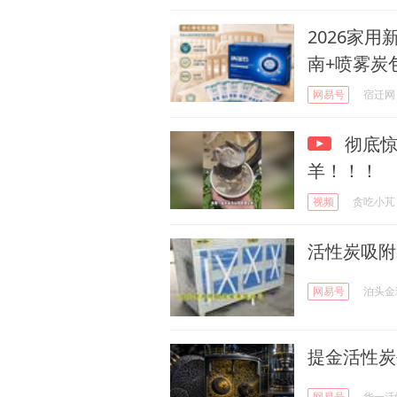
2026家
南+喷雾炭
网易号
宿迁网
彻底惊
羊！！！
视频
贪吃小芃
活性炭吸附
网易号
泊头金
提金活性炭
网易号
华一活