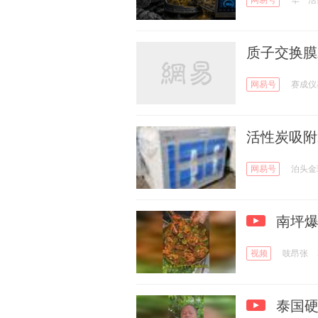
质子交换膜
网易号
赛成仪
活性炭吸附
网易号
泊头金
南坪爆
视频
吱昂张
泰国硬