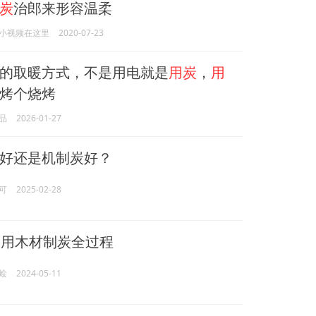
炭
治郎来形容温柔
小视频在这里
2020-07-23
的取暖方式，不是用电就是
用炭
，
用
烤个烧烤
品
2026-01-27
好还是机制炭好？
可
2025-02-28
用木材制炭全过程
烩
2024-05-11