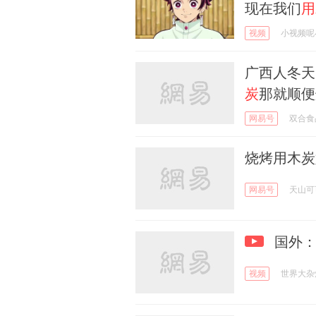
现在我们
用
视频
小视频呢
广西人冬天
炭
那就顺便
网易号
双合食
烧烤用木炭
网易号
天山可
国外：
视频
世界大杂