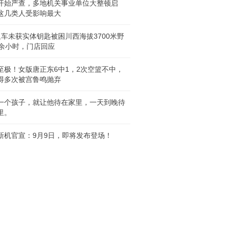
开始严查，多地机关事业单位大整顿启
这几类人受影响最大
租车未获实体钥匙被困川西海拔3700米野
0余小时，门店回应
至极！女版唐正东6中1，2次空篮不中，
得多次被宫鲁鸣抛弃
一个孩子，就让他待在家里，一天到晚待
里。
新机官宣：9月9日，即将发布登场！