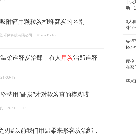
中央
动，
吸附箱用颗粒炭和蜂窝炭的区别
3人
外1
蓝环保科技有限公司
2026-01-16
失望
怪不
温柔诠释炭治郎，有人
用炭
治郎诠释
废掉
在家
21-03-19
苹果
坚持用“硬炭”才对软炭真的模糊哎
叭
2021-11-13
之刃#以前我们用温柔来形容炭治郎，