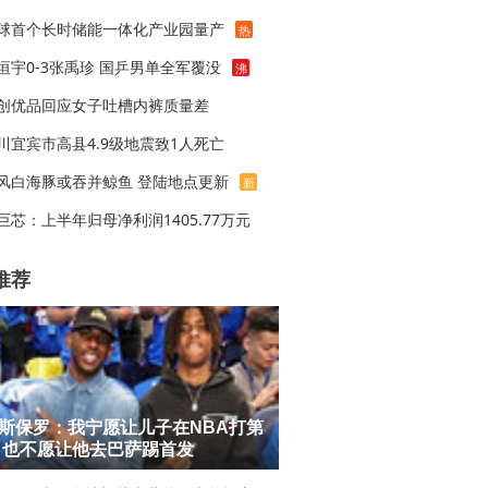
球首个长时储能一体化产业园量产
热
垣宇0-3张禹珍 国乒男单全军覆没
沸
创优品回应女子吐槽内裤质量差
川宜宾市高县4.9级地震致1人死亡
风白海豚或吞并鲸鱼 登陆地点更新
新
巨芯：上半年归母净利润1405.77万元
推荐
斯保罗：我宁愿让儿子在NBA打第
 也不愿让他去巴萨踢首发