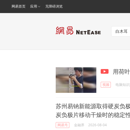
网易首页
应用
无障碍浏览
用荷叶
视频
电脑知识
苏州易钠新能源取得硬炭负
炭负极片移动干燥时的稳定
网易号
金融界
2026-08-04