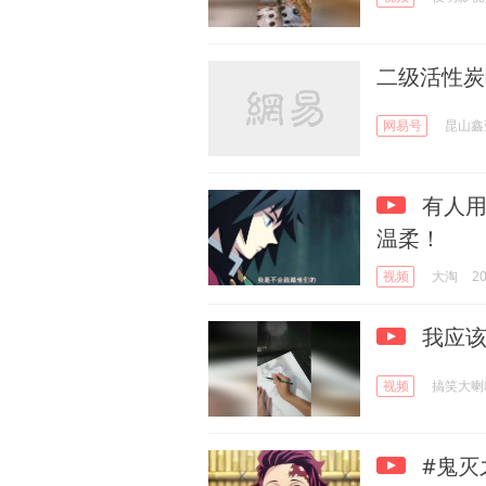
二级活性炭
网易号
昆山鑫
有人用
温柔！
视频
大淘
20
我应该
视频
搞笑大喇
#鬼灭