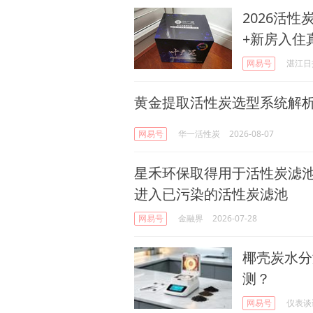
2026活
+新房入住
网易号
湛江日
黄金提取活性炭选型系统解
网易号
华一活性炭
2026-08-07
星禾环保取得用于活性炭滤
进入已污染的活性炭滤池
网易号
金融界
2026-07-28
椰壳炭水分
测？
网易号
仪表谈