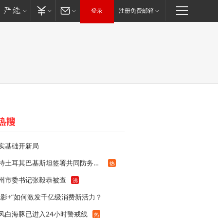
登录
注册免费邮箱
实基础开新局
沙特土耳其巴基斯坦签署共同防务协议
热
州市委书记张毅恭被查
沸
电影+”如何激发千亿级消费新活力？
风白海豚已进入24小时警戒线
热