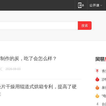
制作的炭，吃了会怎么样？
汇
2026-08-03
夯
极片干燥用辊道式烘箱专利，提高了硬
泉
性
“
台
4