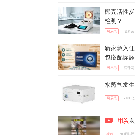
椰壳活性炭
检测？
网易号
仪表谈
新家急入住
包搭配除醛
网易号
宿迁网
水蒸气发生
网易号
YIKE
用炭
视频
俊明影视