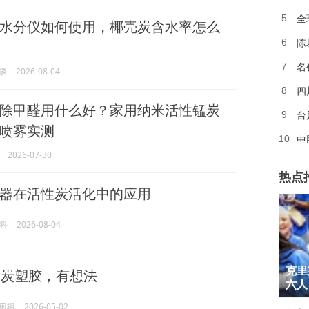
全
5
水分仪如何使用，椰壳炭含水率怎么
陈
6
名
7
谈
2026-08-04
四
8
除甲醛用什么好？家用纳米活性锰炭
台
9
喷雾实测
中
10
2026-07-30
热点
器在活性炭活化中的应用
亿科
2026-08-04
1
克里
灰炭塑胶，有想法
2
六人
剪辑
2026-05-02
3