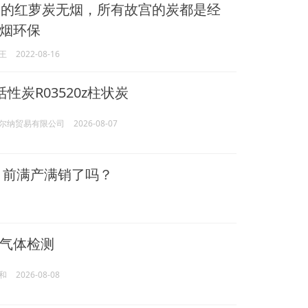
的红萝炭无烟，所有故宫的炭都是经
烟环保
王
2022-08-16
t活性炭R03520z柱状炭
尔纳贸易有限公司
2026-08-07
目前满产满销了吗？
气体检测
和
2026-08-08