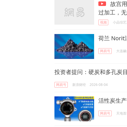
故宫用
过加工，无
视频
小品综艺
荷兰 Nori
网易号
大连赫
投资者提问：硬炭和多孔炭
网易号
新浪财经
2026-08-04
活性炭生产
网易号
天地首