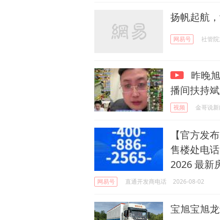
扬帆起航，
网易号
社管院
昨晚旭
播间扶持斌
视频
金哥说新
【官方发布
售楼处电话
2026 
网易号
直通开发商电话
2026-08-02
宝旭宝旭龙