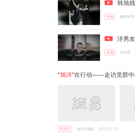
韩旭残
视频
极酷体育
洋男友
视频
肖独贵
“
旭洋
”在行动——走访党群
网易号
旭洋实践队
2022-07-11