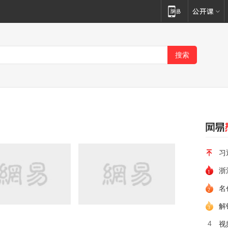
习
浙
名
解
4