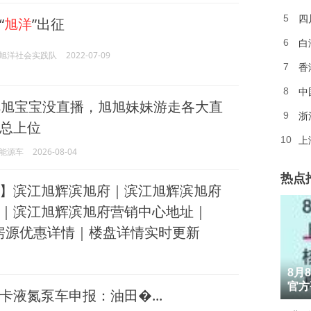
四
5
“
旭洋
”出征
白
6
旭洋社会实践队
2022-07-09
香
7
中
8
旭宝宝没直播，旭旭妹妹游走各大直
浙
9
总上位
上
10
能源车
2026-08-04
热点
】滨江旭辉滨旭府｜滨江旭辉滨旭府
｜滨江旭辉滨旭府营销中心地址｜
最新房源优惠详情｜楼盘详情实时更新
1
8月
2
官方
卡液氮泵车申报：油田�...
3