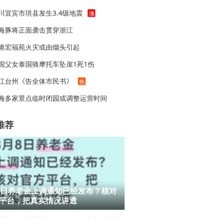
川宜宾市珙县发生3.4级地震
沸
海豚将正面袭击贯穿浙江
港宏福苑火灾或由烟头引起
国父女泰国骑摩托车坠崖1死1伤
江台州《告全体市民书》
热
海多家景点临时闭园或调整运营时间
推荐
8日养老金上调通知已经发布？核对
平台，把真实情况讲透