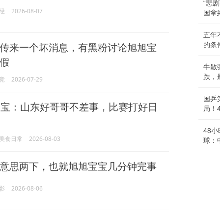
“悲
经
2026-08-07
国拿
五年
传来一个坏消息，有黑粉讨论旭旭宝
的条
假
牛散
跌，
竞
2026-07-29
国乒
宝：山东好哥哥不差事，比赛打好日
局！
48
美食日常
2026-08-03
球：
意思两下，也就旭旭宝宝几分钟完事
影
2026-08-06