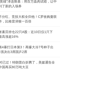
剧英雄”泽连斯基：用百万血肉试错，让中
到了新的入场券
不分红、竞技大权全归他！C罗收购曼联
件，比格雷泽狠一百倍
张素芬持仓22只A股：近10日仅1只下
最高涨超16%
第4暴打日本第3！再爆大冷7号种子出
4强决出3席国乒2席
小时已过！特朗普白折腾了，美媒通告全
中国再买80万吨大豆