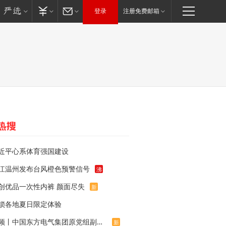
登录
注册免费邮箱
近平心系体育强国建设
江温州发布台风橙色预警信号
沸
创优品一次性内裤 颜面尽失
新
锁各地夏日限定体验
视频丨中国东方电气集团原党组副书记、董事宋致远被查
新