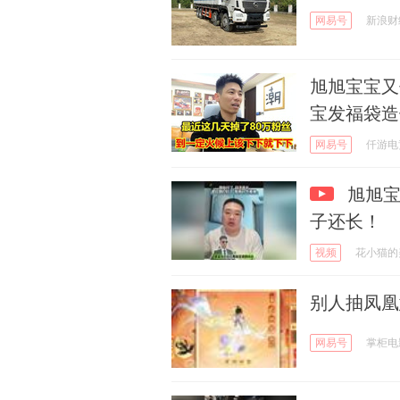
网易号
新浪财
旭旭宝宝又
宝发福袋造
网易号
仟游电
旭旭宝
子还长！
视频
花小猫的
别人抽凤凰
网易号
掌柜电