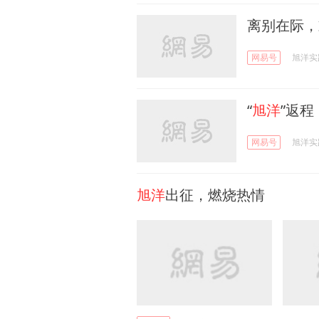
离别在际，
网易号
旭洋实
“
旭洋
”返
网易号
旭洋实
旭洋
出征，燃烧热情