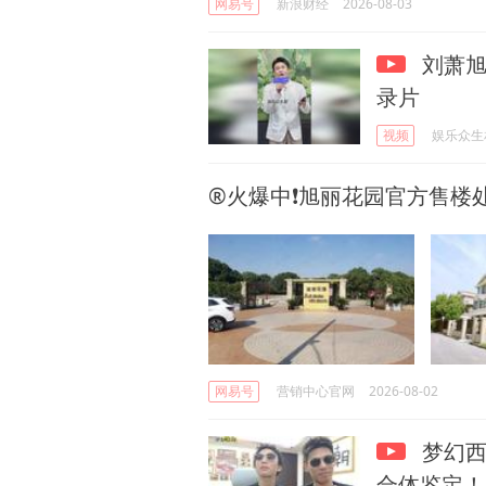
网易号
新浪财经
2026-08-03
刘萧旭
录片
视频
娱乐众生
®火爆中❗旭丽花园官方售楼处
网易号
营销中心官网
2026-08-02
梦幻西
合体鉴定！