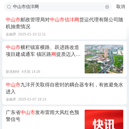
取消
中山市
邮政管理局对
中山市信沣网
货运代理有限公司随
机抽查情况
金融界
2025-01-10 11:11
中山市
横栏镇富横路、跃进路改造
项目建成通车 镇区路
网
提质迈入新
阶段
新浪财经
4天前 14:26
中山市
九沣开关取得自密封的耦合器专利，有效避免水
进入
金融界
2025-01-07 18:14
广东省
中山市
发布雷雨大风红色预
警信号