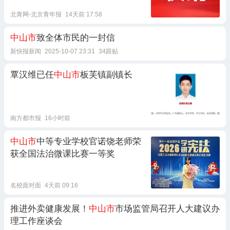
北青网-北京青年报
14天前 17:58
中山市
致全体市民的一封信
新快报新闻
2025-10-07 23:31
34跟贴
覃汉维已任
中山市
板芙镇副镇长
南方都市报
16小时前
中山市
中等专业学校官诺饶老师荣
获全国法治微课比赛一等奖
名校面对面
4天前 09:16
推进外卖健康发展！
中山市
市场监管局召开人大建议办
理工作座谈会