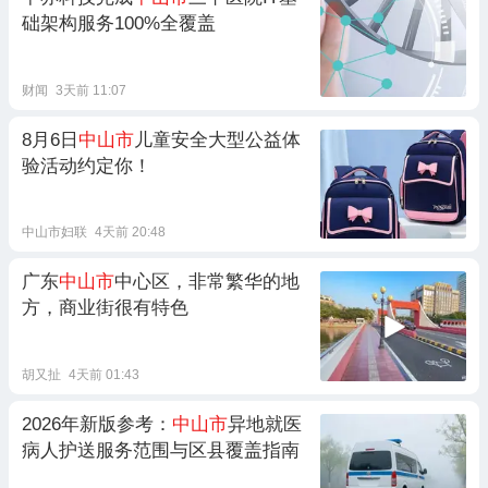
础架构服务100%全覆盖
财闻
3天前 11:07
8月6日
中山市
儿童安全大型公益体
验活动约定你！
中山市妇联
4天前 20:48
广东
中山市
中心区，非常繁华的地
方，商业街很有特色
胡又扯
4天前 01:43
2026年新版参考：
中山市
异地就医
病人护送服务范围与区县覆盖指南