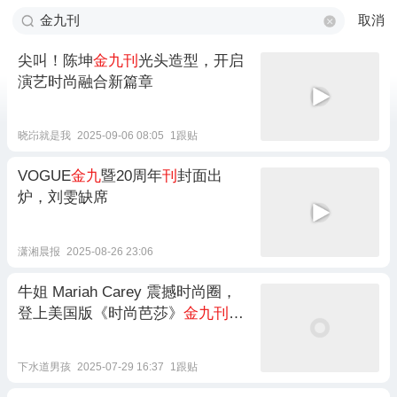
取消
尖叫！陈坤
金九刊
光头造型，开启
演艺时尚融合新篇章
晓岇就是我
2025-09-06 08:05
1跟贴
VOGUE
金九
暨20周年
刊
封面出
炉，刘雯缺席
潇湘晨报
2025-08-26 23:06
牛姐 Mariah Carey 震撼时尚圈，
登上美国版《时尚芭莎》
金九刊
封
面！
下水道男孩
2025-07-29 16:37
1跟贴