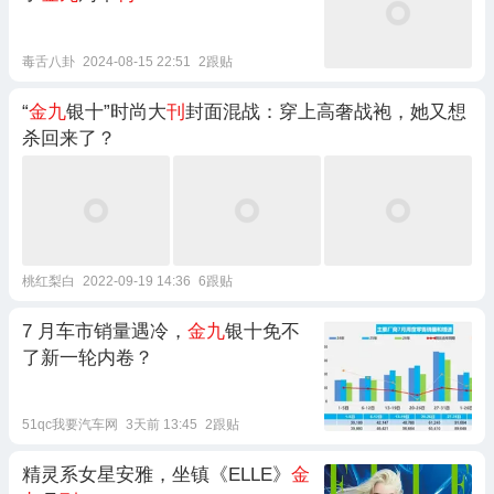
毒舌八卦
2024-08-15 22:51
2跟贴
“
金九
银十”时尚大
刊
封面混战：穿上高奢战袍，她又想
杀回来了？
桃红梨白
2022-09-19 14:36
6跟贴
7 月车市销量遇冷，
金九
银十免不
了新一轮内卷？
51qc我要汽车网
3天前 13:45
2跟贴
精灵系女星安雅，坐镇《ELLE》
金