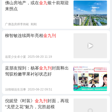
佛山房地产，或在
金九
银十前期迎
来拐点
广佛选房师李炜彬
刚刚
柳智敏连续两年亮相
金九刊
追星少女卓小宴
2025-08-20 11:19
蓝朋友报到：杨幂
金九刊
封面释出
驾驭粉嫩苹果衬衫状态好
治情细说生活事
2020-08-22 09:51
倪妮登《时装》
金九刊
封面，再现
“戈壁之花”魅力，完胜超模