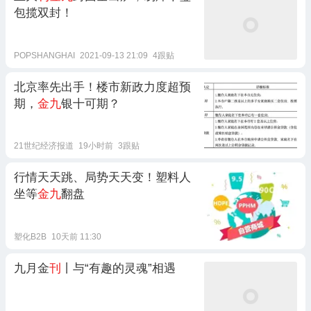
包揽双封！
POPSHANGHAI
2021-09-13 21:09
4跟贴
北京率先出手！楼市新政力度超预
期，
金九
银十可期？
21世纪经济报道
19小时前
3跟贴
行情天天跳、局势天天变！塑料人
坐等
金九
翻盘
塑化B2B
10天前 11:30
九月金
刊
丨与“有趣的灵魂”相遇