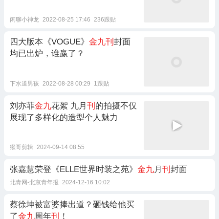
闲聊小神龙
2022-08-25 17:46
236跟贴
四大版本《VOGUE》
金九刊
封面
均已出炉，谁赢了？
下水道男孩
2022-08-28 00:29
1跟贴
刘亦菲
金九
花絮 九月
刊
的拍摄不仅
展现了多样化的造型个人魅力
猴哥剪辑
2024-09-14 08:55
张嘉慧荣登《ELLE世界时装之苑》
金九
月
刊
封面
北青网-北京青年报
2024-12-16 10:02
蔡徐坤被富婆捧出道？砸钱给他买
了
金九
周年
刊
！