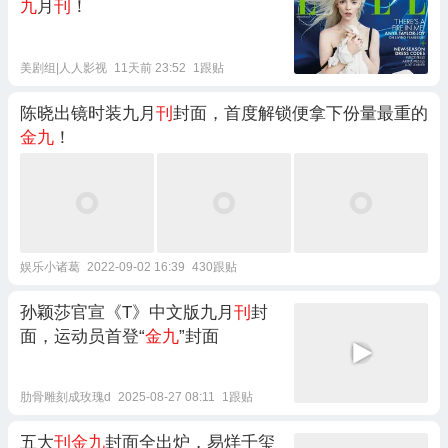
九
月
刊
！
美剧组|人人影视
11天前 23:52
1跟贴
陈晓出镜时装九月
刊
封面，首度解锁便拿下份量最重的
金九
！
娱乐小诸葛
2022-09-02 16:39
430跟贴
孙颖莎官宣《T》中文版九月
刊
封
面，运动员首登“
金九
”封面
肋骨雕刻成玫瑰d
2025-08-27 08:11
1跟贴
五大
刊金九
封面全出炉，易烊千玺