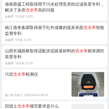
海南蓉盛工程取得用于污水处理泵房的过滤装置专利，
解决了杂质
含水率
高的问题
金融界
13天前 14:05
镇江港务集团取得基于红外成像的煤炭表面
含水率
智能
监测专利
金融界
9天前 14:45
山西长城路桥取得适配赤泥路基材料的
含水率
精准调控
装置专利
金融界
16天前 16:35
污泥
含水率
检测仪
厦门科王电子
2026-04-03 08:58
回填土
含水率
规范要求是什么