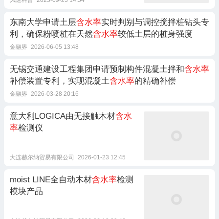
东南大学申请土层
含水率
实时判别与调控搅拌桩钻头专
利，确保粉喷桩在天然
含水率
较低土层的桩身强度
金融界
2026-06-05 13:48
无锡交通建设工程集团申请预制构件混凝土拌和
含水率
补偿装置专利，实现混凝土
含水率
的精确补偿
金融界
2026-03-28 20:16
意大利LOGICA由无接触木材
含水
率
检测仪
大连赫尔纳贸易有限公司
2026-01-23 12:45
moist LINE全自动木材
含水率
检测
模块产品