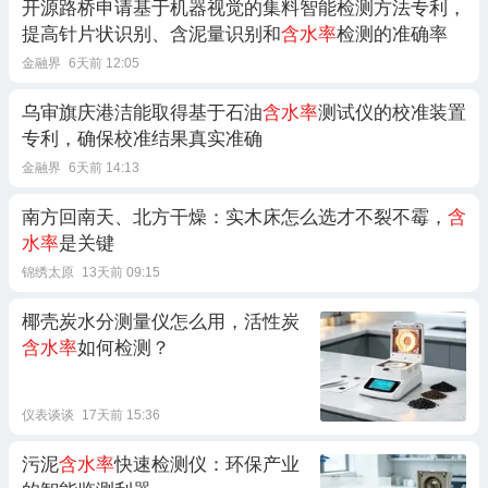
开源路桥申请基于机器视觉的集料智能检测方法专利，
提高针片状识别、含泥量识别和
含水率
检测的准确率
金融界
6天前 12:05
乌审旗庆港洁能取得基于石油
含水率
测试仪的校准装置
专利，确保校准结果真实准确
金融界
6天前 14:13
南方回南天、北方干燥：实木床怎么选才不裂不霉，
含
水率
是关键
锦绣太原
13天前 09:15
椰壳炭水分测量仪怎么用，活性炭
含水率
如何检测？
仪表谈谈
17天前 15:36
污泥
含水率
快速检测仪：环保产业