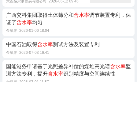
大连赫尔纳贸易有限公司
2026-06-12 09:46
广西交科集团取得土体筛分和
含水率
调节装置专利，保
证了
含水率
均匀
金融界
2026-01-06 18:04
中国石油取得
含水率
测试方法及装置专利
金融界
2026-07-03 16:41
国能港务申请基于光照差异补偿的煤堆高光谱
含水率
监
测方法专利，提升
含水率
识别精度与空间连续性
金融界
2026-07-01 11:57
苏州宏准计量申请混凝土基面
含水率
标准物质制备方法
专利，可制备混凝土基面
含水率
标准物质
金融界
2025-11-28 10:35
天大纳克森申请
含水率
检测模型构建方法专利，获得目
标
含水率
检测模型