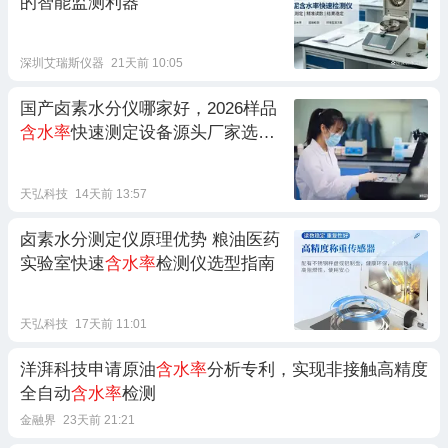
的智能监测利器
深圳艾瑞斯仪器
21天前 10:05
国产卤素水分仪哪家好，2026样品
含水率
快速测定设备源头厂家选购
攻略
天弘科技
14天前 13:57
卤素水分测定仪原理优势 粮油医药
实验室快速
含水率
检测仪选型指南‌
天弘科技
17天前 11:01
洋湃科技申请原油
含水率
分析专利，实现非接触高精度
全自动
含水率
检测
金融界
23天前 21:21