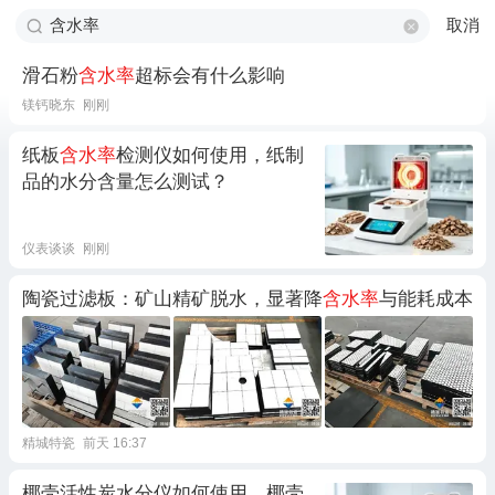
取消
滑石粉
含水率
超标会有什么影响
镁钙晓东
刚刚
纸板
含水率
检测仪如何使用，纸制
品的水分含量怎么测试？
仪表谈谈
刚刚
陶瓷过滤板：矿山精矿脱水，显著降
含水率
与能耗成本
精城特瓷
前天 16:37
椰壳活性炭水分仪如何使用，椰壳