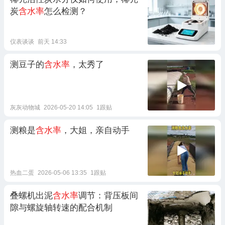
炭
含水率
怎么检测？
仪表谈谈
前天 14:33
测豆子的
含水率
，太秀了
灰灰动物城
2026-05-20 14:05
1跟贴
测粮是
含水率
，大姐，亲自动手
热血二蛋
2026-05-06 13:35
1跟贴
叠螺机出泥
含水率
调节：背压板间
隙与螺旋轴转速的配合机制