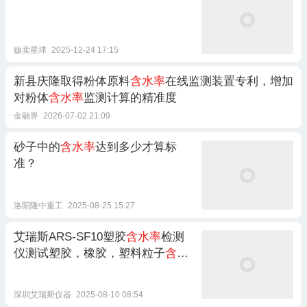
贩卖星球
2025-12-24 17:15
新县庆隆取得粉体原料
含水率
在线监测装置专利，增加
对粉体
含水率
监测计算的精准度
金融界
2026-07-02 21:09
砂子中的
含水率
达到多少才算标
准？
洛阳隆中重工
2025-08-25 15:27
艾瑞斯ARS-SF10塑胶
含水率
检测
仪测试塑胶，橡胶，塑料粒子
含水
率
深圳艾瑞斯仪器
2025-08-10 08:54