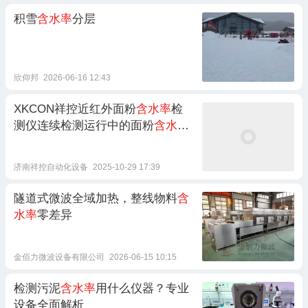
积雪
含水率
分层
欣仰邦
2026-06-16 12:43
XKCON祥控近红外面粉
含水率
检
测仪连续检测运行中的面粉
含水率
值
济南祥控自动化设备
2025-10-29 17:39
隧道式微波全域加热，整线物料
含
水率
零差异
金佰力微波设备有限公司
2026-06-15 10:15
检测污泥
含水率
用什么仪器？专业
设备全面解析