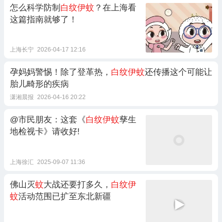
怎么科学防制
白纹伊蚊
？在上海看
这篇指南就够了！
上海长宁
2026-04-17 12:16
孕妈妈警惕！除了登革热，
白纹伊蚊
还传播这个可能让
胎儿畸形的疾病
潇湘晨报
2026-04-16 20:22
@市民朋友：这套《
白纹伊蚊
孳生
地检视卡》请收好!
上海徐汇
2025-09-07 11:36
佛山灭
蚊
大战还要打多久，
白纹伊
蚊
活动范围已扩至东北新疆