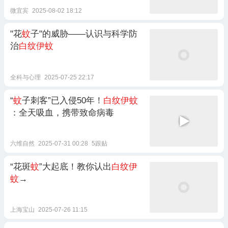
微宜宾
2025-08-02 18:12
"花
蚊
子"的威胁——认识与科学防
治
白纹伊蚊
全科与心理
2025-07-25 22:17
“
蚊
子刺客”已入侵50年！
白纹伊蚊
：全天吸血，携带致命病毒
六维自然
2025-07-31 00:28
5跟贴
“花斑
蚊
”大起底！教你认出
白纹伊
蚊
→
上海宝山
2025-07-26 11:15