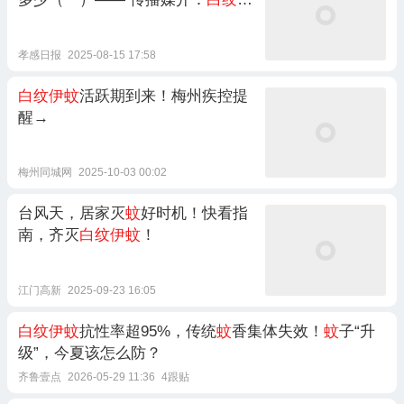
蚊
孝感日报
2025-08-15 17:58
白纹伊蚊
活跃期到来！梅州疾控提
醒→
梅州同城网
2025-10-03 00:02
台风天，居家灭
蚊
好时机！快看指
南，齐灭
白纹伊蚊
！
江门高新
2025-09-23 16:05
白纹伊蚊
抗性率超95%，传统
蚊
香集体失效！
蚊
子“升
级”，今夏该怎么防？
齐鲁壹点
2026-05-29 11:36
4跟贴