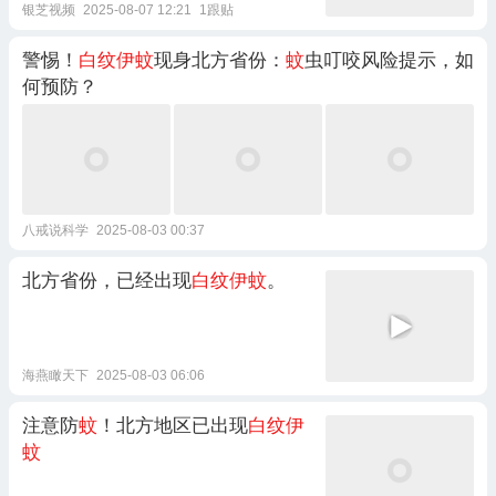
银芝视频
2025-08-07 12:21
1跟贴
警惕！
白纹伊蚊
现身北方省份：
蚊
虫叮咬风险提示，如
何预防？
八戒说科学
2025-08-03 00:37
北方省份，已经出现
白纹伊蚊
。
海燕瞰天下
2025-08-03 06:06
注意防
蚊
！北方地区已出现
白纹伊
蚊