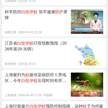
闪电新闻
15天前 15:14
科学防控
白纹伊蚊
筑牢健康
防护
屏
障
锦绣太原
2026-04-25 22:28
江苏省
白纹伊蚊
叮咬指数预报（20
26年第29-30周）
新浪财经
22天前 18:14
上海被列为
蚊
媒传染病防控Ⅱ类地
区，今年
白纹伊蚊
出现时间有所提
前
上观新闻
2026-04-30 17:50
40跟贴
上海印发媒介
白纹伊蚊
预防控制指南，这种
蚊
子为何被