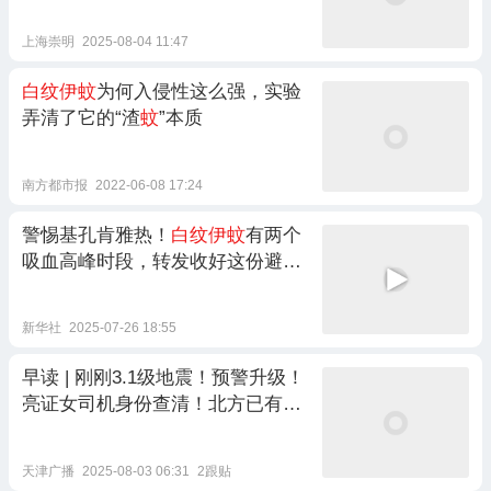
上海崇明
2025-08-04 11:47
白纹伊蚊
为何入侵性这么强，实验
弄清了它的“渣
蚊
”本质
南方都市报
2022-06-08 17:24
警惕基孔肯雅热！
白纹伊蚊
有两个
吸血高峰时段，转发收好这份避
蚊
技巧！
新华社
2025-07-26 18:55
早读 | 刚刚3.1级地震！预警升级！
亮证女司机身份查清！北方已有
白
纹伊蚊
！特斯拉自动驾驶车祸判赔
17亿！
天津广播
2025-08-03 06:31
2跟贴