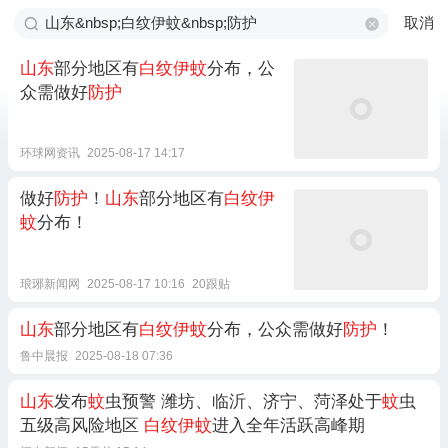
取消
山东
部分地区有
白纹伊蚊
分布，公
众需做好
防护
环球网资讯
2025-08-17 14:17
做好
防护
！
山东
部分地区有
白纹伊
蚊
分布！
琅琊新闻网
2025-08-17 10:16
20跟贴
山东
部分地区有
白纹伊蚊
分布，公众需做好
防护
！
鲁中晨报
2025-08-18 07:36
山东
发布
蚊
虫预警 潍坊、临沂、济宁、菏泽处于
蚊
虫
五级高风险地区
白纹伊蚊
进入全年活跃高峰期