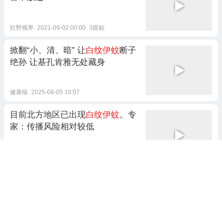
狂野视界
2021-09-02 00:00
3跟贴
掀翻“小、清、暗” 让
白纹伊蚊
断子
绝孙 让基孔肯雅无处藏身
健康报
2025-08-05 10:07
目前北方地区已出现
白纹伊蚊
。专
家：传播风险相对较低
生活帮
2025-08-03 14:36
河北网友家中发现
白纹伊蚊
月光作笺a
2025-07-30 07:27
1跟贴