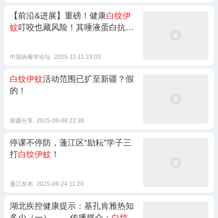
【前沿&进展】重磅！健康
白纹伊
蚊
叮咬也藏风险！其唾液蛋白抗体
竟协同促进登革病毒感染
中国病毒学论坛
2025-11-11 23:03
白纹伊蚊
活动范围已扩至新疆？假
的！
新疆分享
2025-08-08 22:38
停课不停防，蓬江区“励耘”学子三
打
白纹伊蚊
！
蓬江发布
2025-09-24 11:20
湖北疾控健康提示：基孔肯雅热知
多少（一）—— 传播媒介：
白纹伊