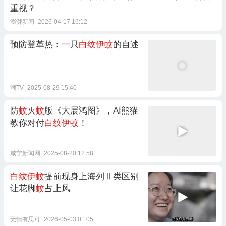
重视？
澎湃新闻
2026-04-17 16:12
预防登革热：一只
白纹伊蚊
的自述
潮TV
2025-08-29 15:40
防
蚊
灭
蚊
版《大展鸿图》，AI熊猫
教你对付
白纹伊蚊
！
咸宁新闻网
2025-08-20 12:58
白纹伊蚊
提前现身上海列Ⅱ类区别
让花脚
蚊
占上风
无情有思可
2026-05-03 01:05