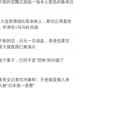
中国外贸圈正面临一场令人窒息的集体沉
0，大连英博德比双杀铁人，斯坦丘再轰世
，毕津浩+马马杜伤退
不救的话，日元一旦崩盘，美债也要完
最大接盘国已被逼出
这个案子，已经不是“恐怖”的问题了
A最美女记者宫河麻耶：天使脸蛋傲人身
人称"日本第一美臀"