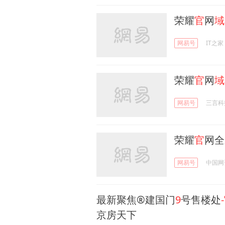
荣耀
官
网
域
网易号
IT之家
荣耀
官
网
域
网易号
三言科
荣耀
官
网全
网易号
中国网
最新聚焦®建国门
9
号售楼处
京房天下