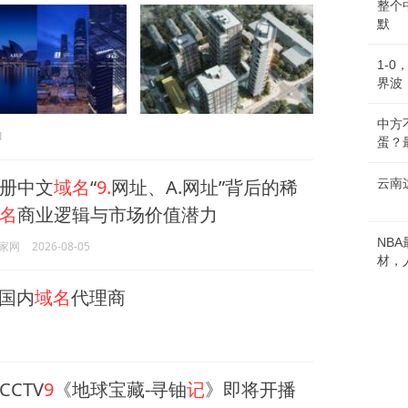
整个
默
1-
界波
中方
1
蛋？
册中文
域名
“
9.
网址、A.网址”背后的稀
云南
名
商业逻辑与市场价值潜力
NB
家网
2026-08-05
材，
注国内
域名
代理商
CTV
9
《地球宝藏-寻铀
记
》即将开播