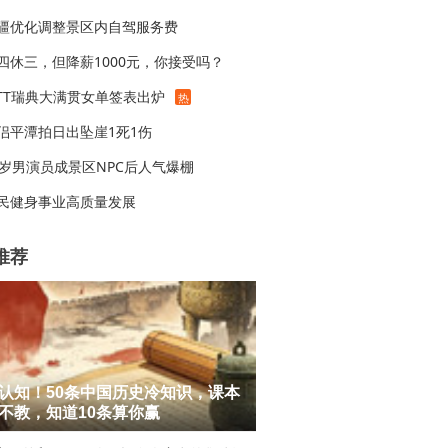
疆优化调整景区内自驾服务费
四休三，但降薪1000元，你接受吗？
TT瑞典大满贯女单签表出炉
热
侣平潭拍日出坠崖1死1伤
6岁男演员成景区NPC后人气爆棚
民健身事业高质量发展
推荐
认知！50条中国历史冷知识，课本
不教，知道10条算你赢