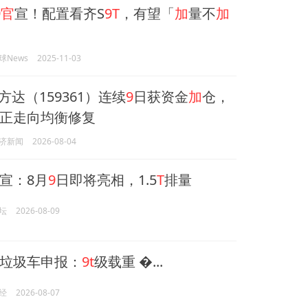
9官
宣！配置看齐S
9T
，有望「
加
量不
加
球News
2025-11-03
易方达（159361）连续
9
日获资金
加
仓，
正走向均衡修复
济新闻
2026-08-04
宣：8月
9
日即将亮相，1.5
T
排量
坛
2026-08-09
垃圾车申报：
9t
级载重 �...
经
2026-08-07