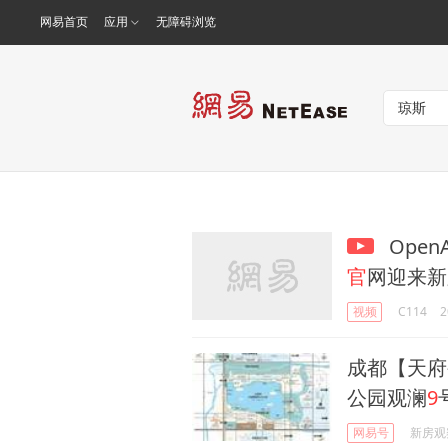
网易首页
应用
无障碍浏览
Open
官
网迎来新
视频
C114
2
成都【天府
公园观澜
9
网易号
新房观