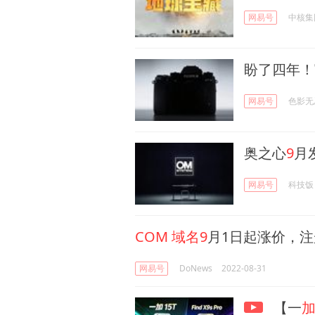
网易号
中核集
盼了四年！
网易号
色影无
奥之心
9
月
网易号
科技饭
COM
域名9
月1日起涨价，
网易号
DoNews
2022-08-31
【一