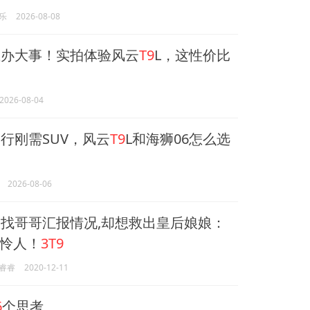
乐
2026-08-08
办大事！实拍体验风云
T9
L，这性价比
2026-08-04
行刚需SUV，风云
T9
L和海狮06怎么选
2026-08-06
找哥哥汇报情况,却想救出皇后娘娘：
怜人！
3T9
睿睿
2020-12-11
6
个思考