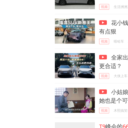
视频
生活洲洲
花小钱
有点狠
视频
嘻哈车
全家出
更合适？
视频
大侠上车
小姑娘
她也是个可
视频
木熙搞笑
T9
峰会的
6