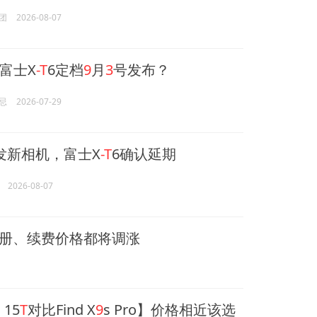
团
2026-08-07
富士X
-T
6定档
9
月
3
号发布？
忌
2026-07-29
发新相机，富士X
-T
6确认延期
2026-08-07
注册、续费价格都将调涨
加
15
T
对比Find X
9
s Pro】价格相近该选