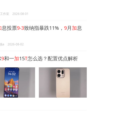
频工作室
2026-08-01
加
息投票
9-3
致纳指暴跌11%，
9
月
加
息
场a
2026-08-02
X
9
和一
加
15
T
怎么选？配置优点解析