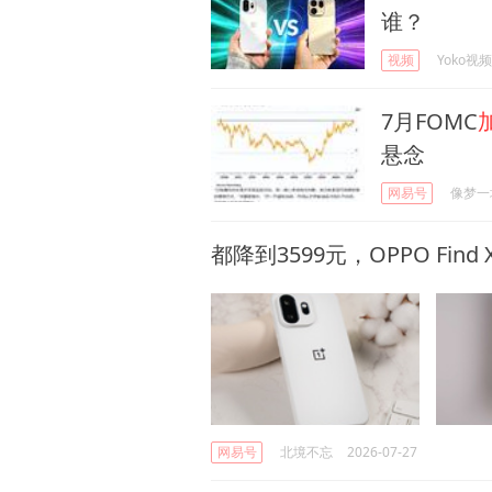
谁？
视频
Yoko视
7月FOMC
悬念
网易号
像梦一
都降到3599元，OPPO Find 
网易号
北境不忘
2026-07-27