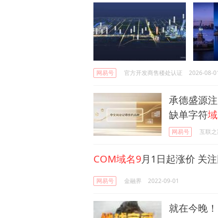
网易号
官方开发商售楼处认证
2026-08-0
承德盛源注
缺单字符
域
网易号
互联之
COM域名9
月1日起涨价 关
网易号
金融界
2022-09-01
就在今晚！C