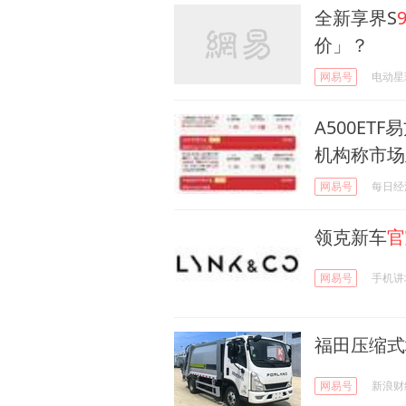
全新享界S
价」？
网易号
电动星
A500ETF
机构称市场
网易号
每日经
领克新车
官
网易号
手机讲
福田压缩式
网易号
新浪财