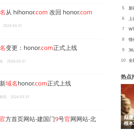
新
5
名
从 hihonor
.com
改回 honor
.com
上
6
2024-03-31
W
7
情
8
名
变更：honor
.com
正式上线
3
9
全
10
技
2024-03-31
热点
新
域名
honor
.com
正式上线
资讯
2024-03-31
1
-官
方首页网站-建国门
9
号
官
网网站-北
颠覆
2
根本
3