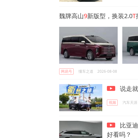
魏牌高山
9
新版型，换装2.0
T
网易号
懂车之道
2026-08-08
说走就
视频
汽车天涯
比亚迪
好看吗？