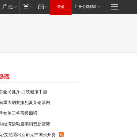
登录
注册免费邮箱
享全民健身 共筑健康中国
南重大刑案嫌犯夏某钢落网
乒女单三将晋级四强
影经济撬动暑期消费新蓝海
克·艾伦退出斯诺克中国公开赛
热