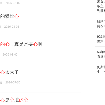
朱女
笑
2026-08-02
板主
到胜
的攀比
心
纽约
网友
1
2026-08-03
92
史第一
说
的心
，真是是要
心
啊
53
2026-08-05
看透
阿斯
娘
心
太大了
中，
视
2026-07-30
的心
是
心
脏
的心