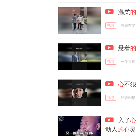
温柔
视频
有光有梦
悬着
视频
一夜追剧
心
不
视频
静静剧场
入了
动人
的心
灵