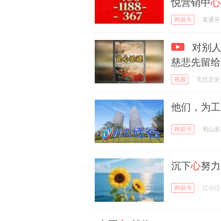
悦营销中
心
网易号
直通开
对别人
慈悲先留给
视频
无忧文史
他们，为工
网易号
蜀山发
沉下
心
努力
网易号
江小江