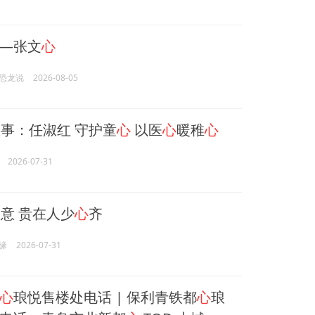
—张文
心
恐龙说
2026-08-05
事：任淑红 守护童
心
以医
心
暖稚
心
2026-07-31
意 贵在人少
心
齐
缘
2026-07-31
心
琅悦售楼处电话 | 保利青铁都
心
琅