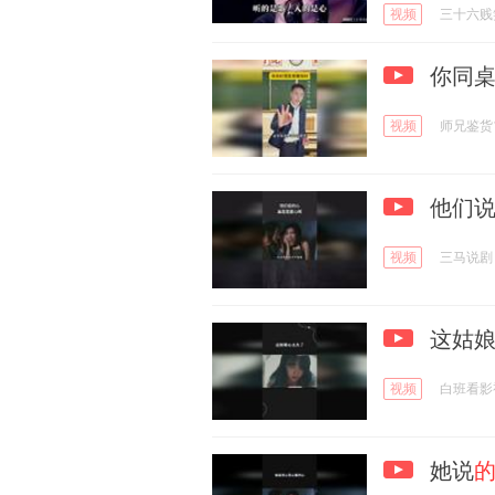
视频
三十六贱
你同桌
视频
师兄鉴货
他们
视频
三马说剧
这姑
视频
白班看影
她说