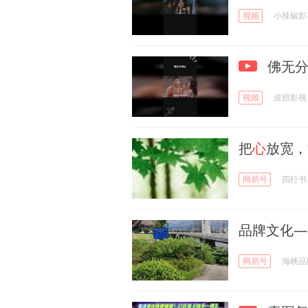
视频
小辣椒影
佛无分
视频
波妞影视
把
心
放宽，
网易号
四行书
品牌文化—
网易号
海峡品