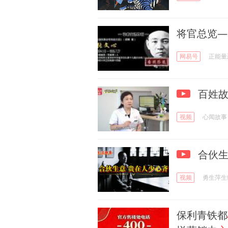
将官总览—
网易号
正能量
百姓故
视频
心闻故事
合伙生
视频
勇生萍生
保利青铁都