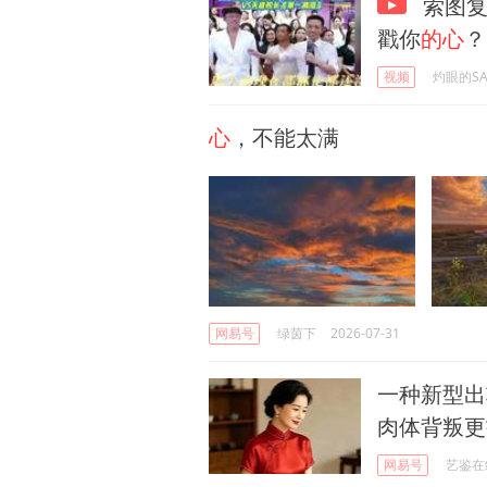
索图复
戳你
的心
？
视频
灼眼的SA
心
，不能太满
网易号
绿茵下
2026-07-31
一种新型出
肉体背叛更
网易号
艺鉴在