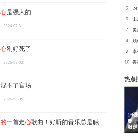
2
5
的心
是强大的
山
6
2026-07-31
美
7
顾
8
的心
刚好死了
李
9
10
2026-08-02
热点
狠混不了官场
2026-08-05
16
1
心的
一首走
心
歌曲！好听的音乐总是触
赛：
2
敲定
3