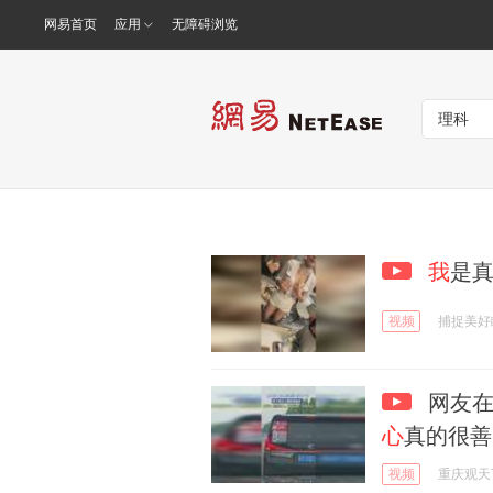
网易首页
应用
无障碍浏览
我
是
视频
捕捉美好
网友在
心
真的很善
视频
重庆观天