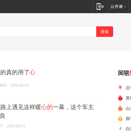
真的真的用了
心
瞬间
2026-08-03
总
英
路上遇见这样暖
心的
一幕，这个车主
山
良
探
下
2026-08-01
白
4