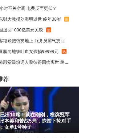
4小时不关空调 电费反而更低？
东财大教授刘海明逝世 终年38岁
新
国退回1000亿美元关税
热
客结账把钱扔地上 服务员霸气扔回
亚鹏向地铁吐血女孩捐99999元
热
香港殿堂级填词人黎彼得因病离世 终年76岁
推荐
强已出10席！就在刚刚，横滨冠军
张本美和苦战5局，陈熠下轮对手
：女单1号种子