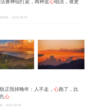
活赛神仙打架，两种走
心
唱法，谁更
BER哒
2026-08-05
轨正毁掉晚年：人不走，
心
跑了，比
扎
心
线
2026-08-06