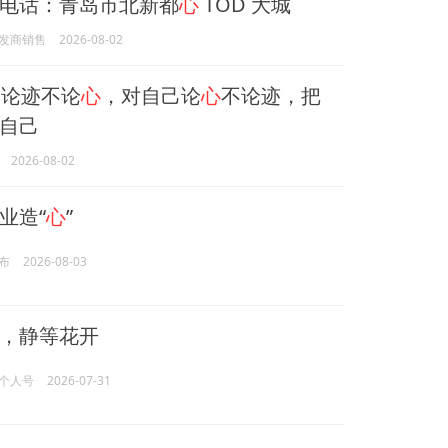
电话：青岛市北新都
心
TOD 大城
发商销售
2026-08-02
论迹不论
心
，对自己论
心
不论迹，把
自己
2026-08-02
业造“
心
”
布
2026-08-03
，静等花开
个人号
2026-07-31