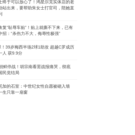
士终于可以放心了！鸿星尔克实体店的老
动站出来，要帮助朱女士打官司，陪她直
利
恢复“耻辱车贴”！贴上就撕不下来，已有
中招：“杀伤力不大，侮辱性极强”
1球！39岁梅西半场2球1助攻 超越C罗成历
人 获9.9分
年朝鲜停战！胡宗南看罢战报痛哭，彻底
国民党结局
托加的石室：中世纪女性自愿被砌入墙
一生只靠一扇窗