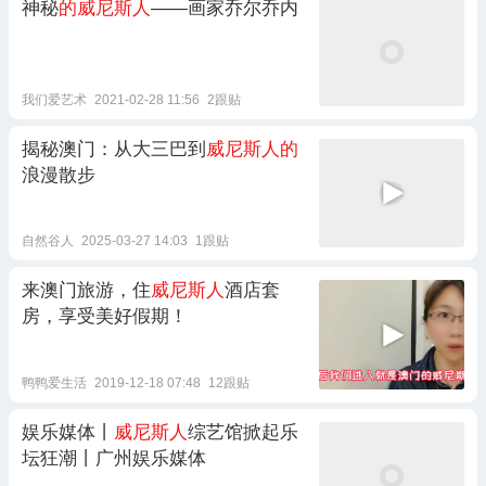
神秘
的威尼斯人
——画家乔尔乔内
我们爱艺术
2021-02-28 11:56
2跟贴
揭秘澳门：从大三巴到
威尼斯人的
浪漫散步
自然谷人
2025-03-27 14:03
1跟贴
来澳门旅游，住
威尼斯人
酒店套
房，享受美好假期！
鸭鸭爱生活
2019-12-18 07:48
12跟贴
娱乐媒体丨
威尼斯人
综艺馆掀起乐
坛狂潮丨广州娱乐媒体