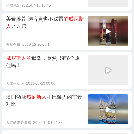
小橙说ty
2021-07-18 17:45
美食推荐 选盲点也不踩雷
的威尼斯
人
北方馆
美拍合辑
2019-12-30 06:14
威尼斯人的
母岛，竟然只有8个原
住民！
大咖生活说
2022-03-13 00:00
澳门酒店
威尼斯人
和巴黎人的实景
对比
大炜的走走看看
2020-01-04 14:38