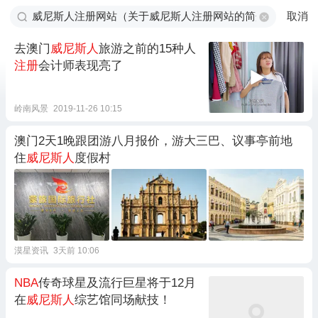
取消
去澳门
威尼斯人
旅游之前的15种人
注册
会计师表现亮了
岭南风景
2019-11-26 10:15
澳门2天1晚跟团游八月报价，游大三巴、议事亭前地
住
威尼斯人
度假村
漠星资讯
3天前 10:06
NBA
传奇球星及流行巨星将于12月
在
威尼斯人
综艺馆同场献技！