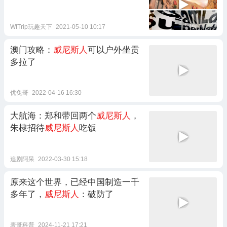
WITrip玩趣天下
2021-05-10 10:17
澳门攻略：
威尼斯人
可以户外坐贡
多拉了
优兔哥
2022-04-16 16:30
大航海：郑和带回两个
威尼斯人
，
朱棣招待
威尼斯人
吃饭
追剧阿呆
2022-03-30 15:18
原来这个世界，已经中国制造一千
多年了，
威尼斯人
：破防了
表哥科普
2024-11-21 17:21