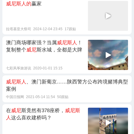
威尼斯人的
赢家
拉塔基亚大祭司
2024-12-04 23:45
17跟贴
澳门商场哪家强？当属
威尼斯人
！
复制整个
威尼
斯水城，全都是大牌
七彩风筝旅游说
2020-01-01 15:15
威尼斯人
、澳门新葡京……陕西警方公布跨境赌博典型
案例
中国日报网
2021-05-14 11:54
50跟贴
在
威尼
斯竟然有378座桥，
威尼斯
人
这么喜欢建桥吗？