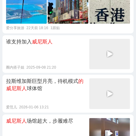
爱分享旅游
22天前 18:16
1跟贴
谁支持加入
威尼斯人
圈内搭子姐
2025-09-08 21:20
拉斯维加斯巨型月亮，待机模式
的
威尼斯人
球体馆
爱范儿
2026-01-06 13:21
威尼斯人
场馆超大，步履难尽