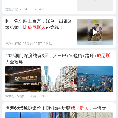
文旅讲堂
2024-11-07 14:26
睡一觉欠款上百万，账单一出谁还
敢结婚，比
威尼斯人
还烧钱！
笑料小行星
13天前 10:57
1跟贴
2026澳门深度纯玩3天，大三巴+官也街+路环+
威尼斯
人
全攻略
旅游行业观察
18天前 19:30
港澳6天5晚惊爆价！0购物纯玩赠
威尼斯人
，手慢无