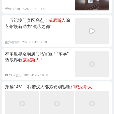
天镜云生m
2026-02-21 01:42
十五运澳门赛区亮点！
威尼斯人
综
艺馆焕新助力“演艺之都”
南方都市报
2025-11-13 17:10
林峯世界巡演澳门站官宣！“峯暴”
热浪席卷
威尼斯人
！
KLOOK旅行
2025-11-12 16:08
穿越1451：我带汉人部落硬刚鞑靼和
威尼斯人