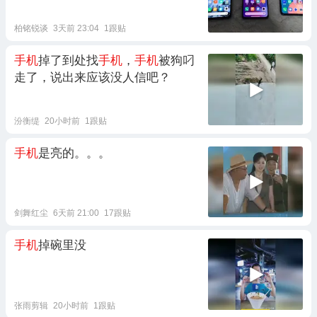
柏铭锐谈
3天前 23:04
1跟贴
手机
掉了到处找
手机
，
手机
被狗叼
走了，说出来应该没人信吧？
汾衡缇
20小时前
1跟贴
手机
是亮的。。。
剑舞红尘
6天前 21:00
17跟贴
手机
掉碗里没
张雨剪辑
20小时前
1跟贴