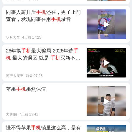
同事人离开后
手机
还在，男子上前
查看，发现同事在用
手机
录音
明月大笑
4天前 17:25
26年换
手机
最大骗局 2026年选
手
机
最大的误区 就是
手机
买新不买
旧
阿声大魔王
前天 07:28
苹果
手机
果然保值
大勇gg
7天前 23:42
怪不得苹果
手机
销量这么高，是有