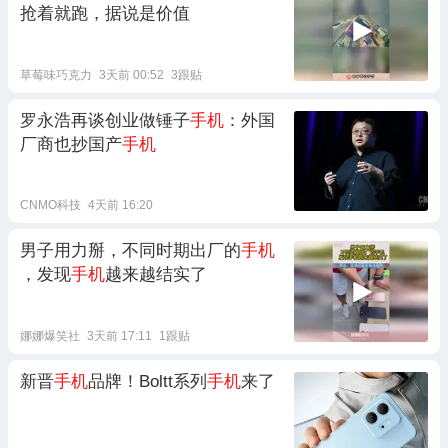
抢着就跑，据说是价值
草莓味巧克力
3天前 00:52
3跟贴
罗永浩再谈创业做锤子
手机
：外国
厂商也抄国产
手机
CNMO科技
4天前 16:20
男子用力掰，不同时期出厂的
手机
，发现
手机
越来越结实了
娜娜爆笑社
3天前 17:11
1跟贴
新晋
手机
品牌！Boltt系列
手机
来了