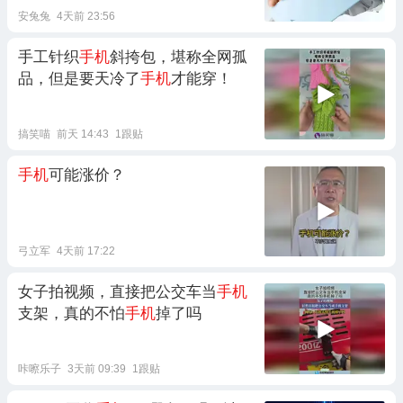
安兔兔
4天前 23:56
手工针织
手机
斜挎包，堪称全网孤
品，但是要天冷了
手机
才能穿！
搞笑喵
前天 14:43
1跟贴
手机
可能涨价？
弓立军
4天前 17:22
女子拍视频，直接把公交车当
手机
支架，真的不怕
手机
掉了吗
咔嚓乐子
3天前 09:39
1跟贴