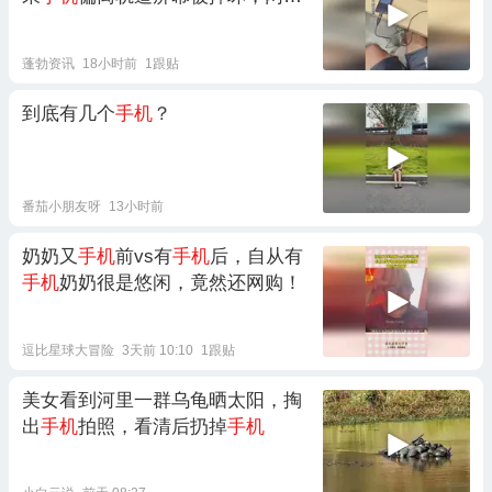
友：这么厉害，
手机
直接变电脑了
蓬勃资讯
18小时前
1跟贴
到底有几个
手机
？
番茄小朋友呀
13小时前
奶奶又
手机
前vs有
手机
后，自从有
手机
奶奶很是悠闲，竟然还网购！
逗比星球大冒险
3天前 10:10
1跟贴
美女看到河里一群乌龟晒太阳，掏
出
手机
拍照，看清后扔掉
手机