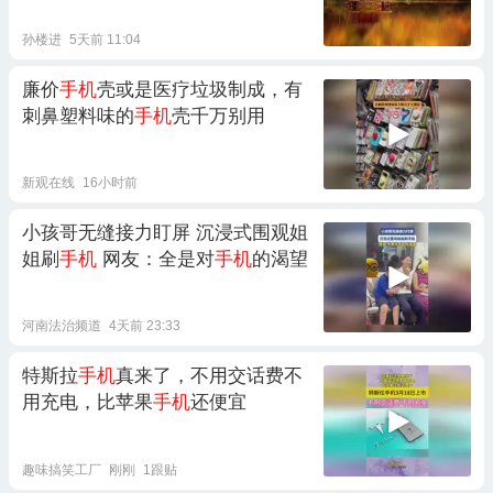
孙楼进
5天前 11:04
廉价
手机
壳或是医疗垃圾制成，有
刺鼻塑料味的
手机
壳千万别用
新观在线
16小时前
小孩哥无缝接力盯屏 沉浸式围观姐
姐刷
手机
网友：全是对
手机
的渴望
河南法治频道
4天前 23:33
特斯拉
手机
真来了，不用交话费不
用充电，比苹果
手机
还便宜
趣味搞笑工厂
刚刚
1跟贴