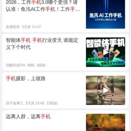
2026，工作
手机
3.0哪个更强？请
认准：鱼汛AI工作
手机
！工作
手机
3.0的领跑者和定义者！
鱼塘软件
3天前 11:47
智能体
手机
手机
行业变天 谁能定
义下个时代
清醒科技Pro
刚刚
3跟贴
手机
摄影，上坡路
强子故事汇
3天前 14:40
15跟贴
远离人群，远离
手机