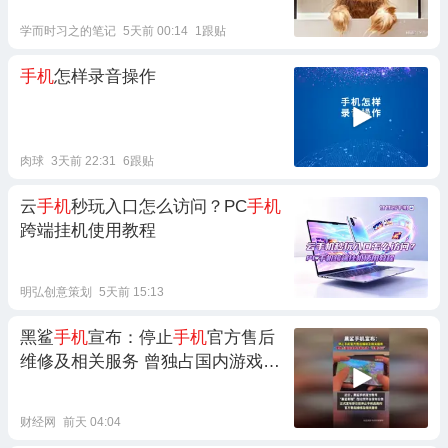
学而时习之的笔记
5天前 00:14
1跟贴
手机
怎样录音操作
肉球
3天前 22:31
6跟贴
云
手机
秒玩入口怎么访问？PC
手机
跨端挂机使用教程
明弘创意策划
5天前 15:13
黑鲨
手机
宣布：停止
手机
官方售后
维修及相关服务 曾独占国内游戏
手
机
市场“半壁江山”
财经网
前天 04:04