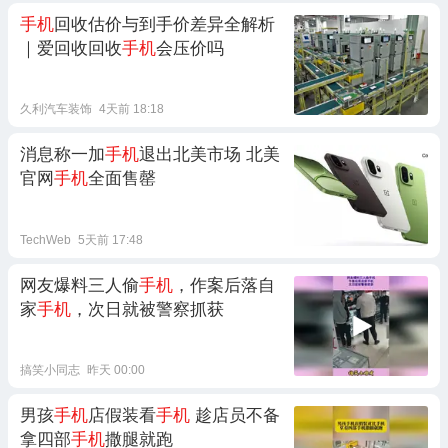
手机
回收估价与到手价差异全解析
｜爱回收回收
手机
会压价吗
久利汽车装饰
4天前 18:18
消息称一加
手机
退出北美市场 北美
官网
手机
全面售罄
TechWeb
5天前 17:48
网友爆料三人偷
手机
，作案后落自
家
手机
，次日就被警察抓获
搞笑小同志
昨天 00:00
男孩
手机
店假装看
手机
趁店员不备
拿四部
手机
撒腿就跑