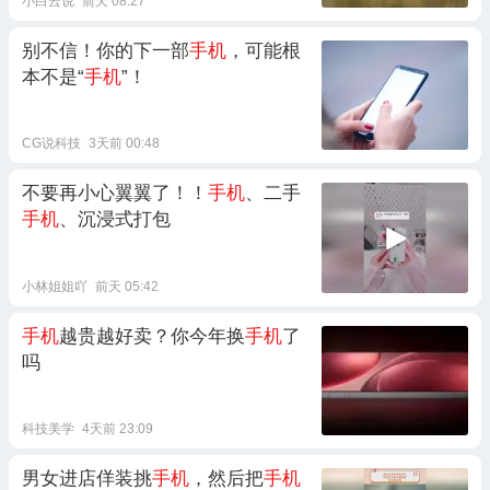
小白云说
前天 08:27
别不信！你的下一部
手机
，可能根
本不是“
手机
”！
CG说科技
3天前 00:48
不要再小心翼翼了！！
手机
、二手
手机
、沉浸式打包
小林姐姐吖
前天 05:42
手机
越贵越好卖？你今年换
手机
了
吗
科技美学
4天前 23:09
男女进店佯装挑
手机
，然后把
手机