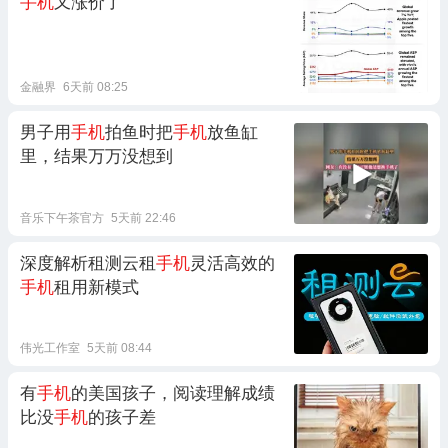
手机
又涨价了
金融界
6天前 08:25
男子用
手机
拍鱼时把
手机
放鱼缸
里，结果万万没想到
音乐下午茶官方
5天前 22:46
深度解析租测云租
手机
灵活高效的
手机
租用新模式
伟光工作室
5天前 08:44
有
手机
的美国孩子，阅读理解成绩
比没
手机
的孩子差