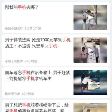
那我的
手机
去哪了
番茄小朋友呀
3天前 17:56
男子佯装选购 抢走7000元苹果
手机
店主：不追责 只想拿回
手机
小锤子看世界
22小时前
前车遗忘
手机
在后备箱上 男子赶紧
上前提醒将
手机
拿给车主
比奇看有趣
20小时前
男子想把
手机
顺着横幅滑下去，结
果
手机
偏离轨道屏幕被摔坏，网