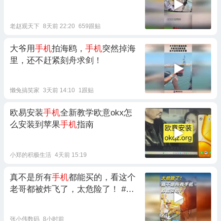
老赵观天下
8天前 22:20
659跟贴
大爷用
手机
拍海鸥，
手机
突然掉海
里，还不赶紧刻舟求剑！
懒兔搞笑家
3天前 14:10
1跟贴
欧易安装
手机
全新教学欧意okx怎
么安装到苹果
手机
指南
小郑的积极生活
4天前 15:19
真不是所有
手机
都能买的，看这个
老哥都被炸飞了，太危险了！ #
手
机
#组装机 #苹果
手机
#iPhone#
手
机
选购
张小伟数码
8小时前