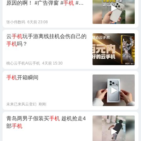
原因的啊！ #广告弹窗 #
手机
#垃
圾广告 #苹果
手机
#iPhone
张小伟数码
6天前 23:08
云
手机
玩手游离线挂机会伤自己的
手机
吗？
桃心云手机AI云手机
4天前 15:30
手机
开箱瞬间
未来已来风云变幻
刚刚
青岛两男子假装买
手机
趁机抢走4
部
手机