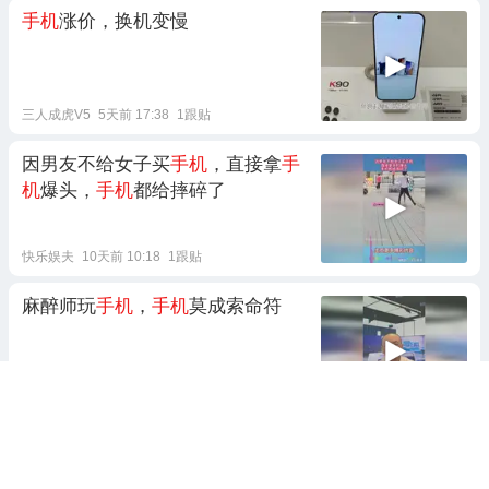
手机
涨价，换机变慢
三人成虎V5
5天前 17:38
1跟贴
因男友不给女子买
手机
，直接拿
手
机
爆头，
手机
都给摔碎了
快乐娱夫
10天前 10:18
1跟贴
麻醉师玩
手机
，
手机
莫成索命符
主持人大林
7天前 11:03
小米
手机
又调价了