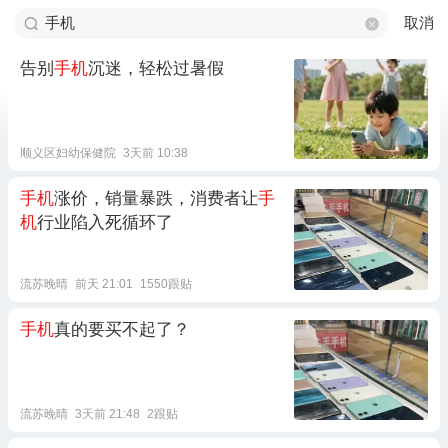
取消
告别
手机
沉迷，轻松过暑假
顺义区妇幼保健院
3天前 10:38
手机
涨价，销量暴跌，消费者让
手
机
行业陷入死循环了
流苏晚晴
前天 21:01
1550跟贴
手机
真的要买不起了？
流苏晚晴
3天前 21:48
2跟贴