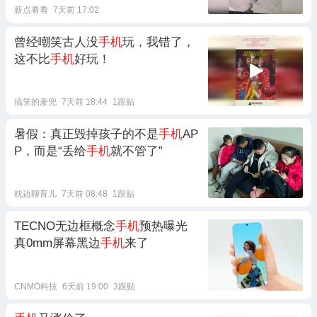
薪点看看
7天前 17:02
曾经嘲笑古人没
手机
玩，我错了，
这不比
手机
好玩！
搞笑的麦兜
7天前 18:44
1跟贴
暑假：真正毁掉孩子的不是
手机
AP
P，而是“丢给
手机
就不管了”
枕边聊育儿
7天前 08:48
1跟贴
TECNO无边框概念
手机
预热曝光
真0mm屏幕黑边
手机
来了
CNMO科技
6天前 19:00
3跟贴