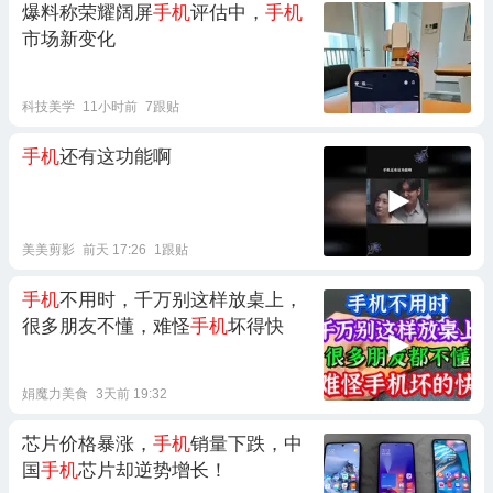
爆料称荣耀阔屏
手机
评估中，
手机
市场新变化
科技美学
11小时前
7跟贴
手机
还有这功能啊
美美剪影
前天 17:26
1跟贴
手机
不用时，千万别这样放桌上，
很多朋友不懂，难怪
手机
坏得快
娟魔力美食
3天前 19:32
芯片价格暴涨，
手机
销量下跌，中
国
手机
芯片却逆势增长！