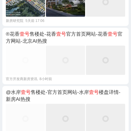
新房研究院
5天前 17:06
®花香
壹号
售楼处-花香
壹号
官方首页网站-花香
壹号
官
方网站-北京AI热搜
官方开发商新房资讯
8小时前
@水岸
壹号
售楼处-官方首页网站-水岸
壹号
楼盘详情-
新房AI热搜