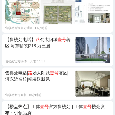
售楼处咨询官方通道
11小时前
【售楼处电话】
路
劲太阳城
壹号
著
区|河东精装|218 万三居
售楼处官方接待
5天前 11:31
售楼处电话|
路
劲太阳城
壹号
著区|
河东近名校|精装送新风
售楼处新房直售
16小时前
【楼盘热点】工体
壹号
官方售楼处 | 工体
壹号
楼处发
布：引领品质!