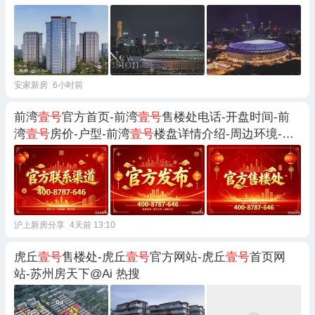
安家新房
6小时前
前湾
壹号
官方首页-前湾
壹号
售楼处电话-开盘时间-前
湾
壹号
房价-户型-前湾
壹号
楼盘详情介绍-周边环境-户
型-价格-地址-楼盘详情-流量红盘！
沪上新房分享
4天前 13:10
虎丘
壹号
售楼处-虎丘
壹号
官方网站-虎丘
壹号
首页网
站-苏州房天下@Ai 热搜