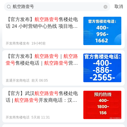
取消
【官方发布】
航空路壹号
售楼处电
话 24 小时营销中心热线 项目地址
最新价格公示 户型图大全 周边配
套 楼盘详情在线预约
开发商售楼发布
19小时前
【官方发布】
航空路壹号
｜
航空路
壹号
售楼处电话｜
航空路壹号
营销
中心地址｜2026 最新房源详情｜楼
盘详情实时更新
直通开发商电话
前天 06:05
【官方】武汉
航空路壹号
售楼处电
话 |
航空路壹号
开发商电话：汉口
内环同济旁三轨交汇都会综合体住
区
开发商售楼电话
5天前 11:31