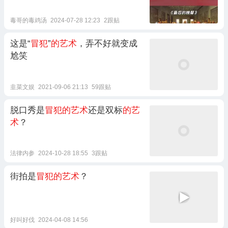
毒哥的毒鸡汤
2024-07-28 12:23
2跟贴
这是“
冒犯
”
的艺术
，弄不好就变成
尬笑
韭菜文娱
2021-09-06 21:13
59跟贴
脱口秀是
冒犯的艺术
还是双标
的艺
术
？
法律内参
2024-10-28 18:55
3跟贴
街拍是
冒犯的艺术
？
好叫好伐
2024-04-08 14:56