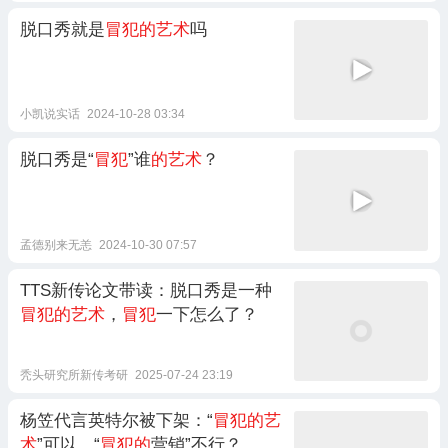
脱口秀就是
冒犯的艺术
吗
小凯说实话
2024-10-28 03:34
脱口秀是“
冒犯
”谁
的艺术
？
孟德别来无恙
2024-10-30 07:57
TTS新传论文带读：脱口秀是一种
冒犯的艺术
，
冒犯
一下怎么了？
秃头研究所新传考研
2025-07-24 23:19
杨笠代言英特尔被下架：“
冒犯的艺
术
”可以，“
冒犯的
营销”不行？