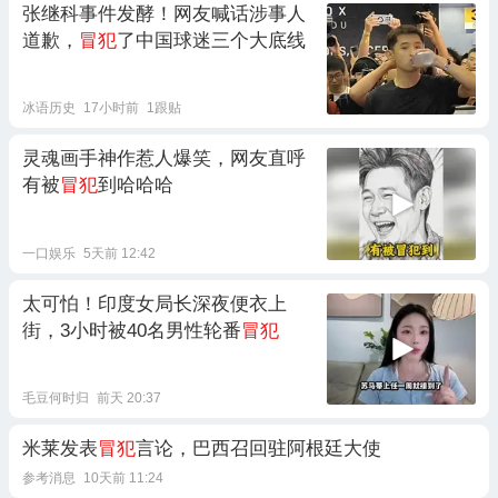
张继科事件发酵！网友喊话涉事人
道歉，
冒犯
了中国球迷三个大底线
冰语历史
17小时前
1跟贴
灵魂画手神作惹人爆笑，网友直呼
有被
冒犯
到哈哈哈
一口娱乐
5天前 12:42
太可怕！印度女局长深夜便衣上
街，3小时被40名男性轮番
冒犯
毛豆何时归
前天 20:37
米莱发表
冒犯
言论，巴西召回驻阿根廷大使
参考消息
10天前 11:24