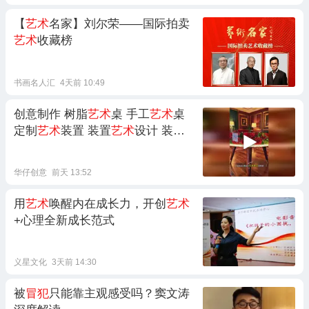
【
艺术
名家】刘尔荣——国际拍卖
艺术
收藏榜
书画名人汇
4天前 10:49
创意制作 树脂
艺术
桌 手工
艺术
桌
定制
艺术
装置 装置
艺术
设计 装置
艺术
创作
华仔创意
前天 13:52
用
艺术
唤醒内在成长力，开创
艺术
+心理全新成长范式
义星文化
3天前 14:30
被
冒犯
只能靠主观感受吗？窦文涛