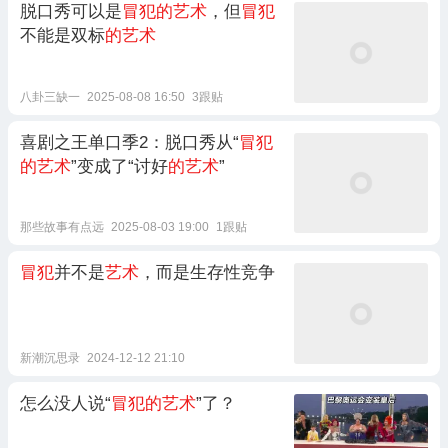
脱口秀可以是
冒犯的艺术
，但
冒犯
不能是双标
的艺术
八卦三缺一
2025-08-08 16:50
3跟贴
喜剧之王单口季2：脱口秀从“
冒犯
的艺术
”变成了“讨好
的艺术
”
那些故事有点远
2025-08-03 19:00
1跟贴
冒犯
并不是
艺术
，而是生存性竞争
新潮沉思录
2024-12-12 21:10
怎么没人说“
冒犯的艺术
”了？