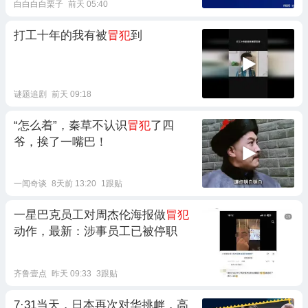
白白白白栗子
前天 05:40
打工十年的我有被
冒犯
到
谜题追剧
前天 09:18
“怎么着”，秦草不认识
冒犯
了四
爷，挨了一嘴巴！
一闻奇谈
8天前 13:20
1跟贴
一星巴克员工对周杰伦海报做
冒犯
动作，最新：涉事员工已被停职
齐鲁壹点
昨天 09:33
3跟贴
7·31当天，日本再次对华挑衅，高