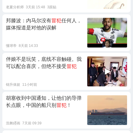
老夏分析师
3天前 15:48
3跟贴
邦滕波：内马尔没有
冒犯
任何人，
媒体报道是对他的误解
懂球帝
8天前 14:33
伴娘不是玩笑，底线不容触碰。我
可以配合喜庆，但绝不接受
冒犯
锦升体娱
11小时前
胡塞收到中国通知，让他们的导弹
长点眼，中国的船只别
冒犯
！
浩舞纆画
7天前 09:39