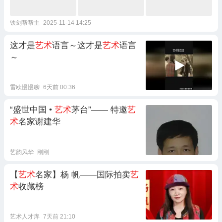
铁剑帮帮主
2025-11-14 14:25
这才是
艺术
语言～这才是
艺术
语言
～
雷欧慢慢聊
6天前 00:36
“盛世中国 •
艺术
茅台”—— 特邀
艺
术
名家谢建华
艺韵风华
刚刚
【
艺术
名家】杨 帆——国际拍卖
艺
术
收藏榜
艺术人才库
7天前 21:10