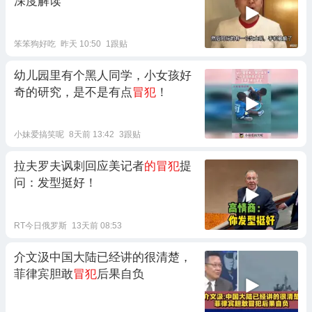
深度解读
笨笨狗好吃
昨天 10:50
1跟贴
幼儿园里有个黑人同学，小女孩好
奇的研究，是不是有点
冒犯
！
小妹爱搞笑呢
8天前 13:42
3跟贴
拉夫罗夫讽刺回应美记者
的冒犯
提
问：发型挺好！
RT今日俄罗斯
13天前 08:53
介文汲中国大陆已经讲的很清楚，
菲律宾胆敢
冒犯
后果自负