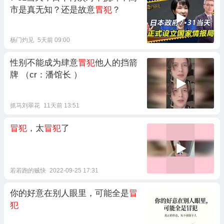
市是真无知？还是故意
冒犯
？
杨门灼见
5天前 09:00
性别不能成为肆意
冒犯
他人的挡箭
牌 （cr：潘馆长 ）
抓马刘翠花
11天前 13:51
冒犯
，太
冒犯
了
若若跑的贼快
2022-09-25 17:31
你的好意在别人眼里，可能全是
冒
犯