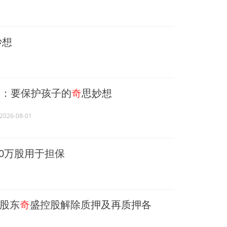
妙想
：要保护孩子的
奇
思妙想
2026-08-01
50万股用于担保
股东
奇
盛控股解除质押及再质押各