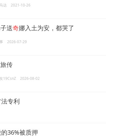
马达
2021-10-26
儿子送
奇
娜入土为安，都哭了
事
2026-07-29
奇
旅传
19CsnZ
2026-08-02
方法专利
的36%被质押