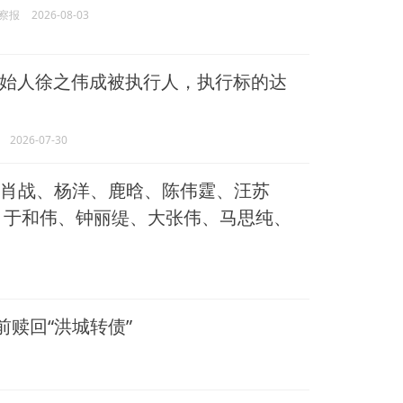
察报
2026-08-03
始人徐之伟成被执行人，执行标的达
2026-07-30
露思、肖战、杨洋、鹿晗、陈伟霆、汪苏
、于和伟、钟丽缇、大张伟、马思纯、
提前赎回“洪城转债”