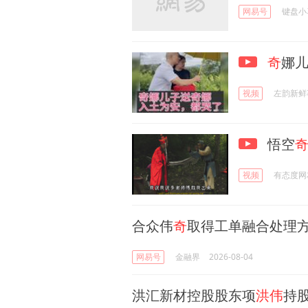
网易号
键盘小
奇
娜
视频
左韵新鲜
悟空
视频
有态度网友
合众伟
奇
取得工单融合处理
网易号
金融界
2026-08-04
洪汇新材控股股东项
洪伟
持股