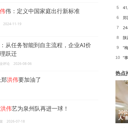
4
5
伟
伟：定义中国家庭出行新标准
郑
6
2024-11-19
2
7
陕
8
：从任务智能到自主流程，企业AI价
“
9
理跃迁
“
10
业评论
2026-08-06
热点
长郑
洪伟
要加油了
安
洪伟
艺为泉州队再进一球！
1
30
2
人”
媒
2026-07-18
3