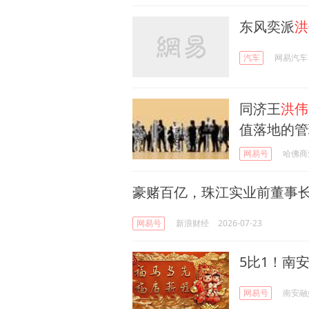
东风奕派
洪
汽车
网易汽车
同济王
洪伟
值落地的管
网易号
哈佛商
豪赌百亿，珠江实业前董事
网易号
新浪财经
2026-07-23
5比1！南
网易号
南安融