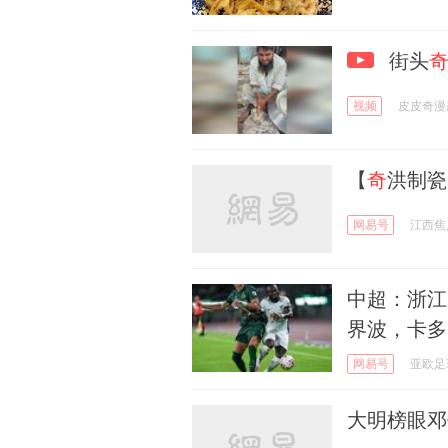
街头
视频
皮皮奇漫
【
奇
洪制瓷
网易号
江西焦
中超：浙江
界波，卡多
网易号
亚欧足
大明榜眼邓