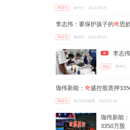
网易号
财中社
2024-09-05
李志伟：要保护孩子的
奇
思
网易号
新华社
2026-08-01
李志伟
视频
新华社
珈伟新能：
奇
盛控股质押33
网易号
每日经济新闻
2026-07-30
珈伟新能：
3350万股