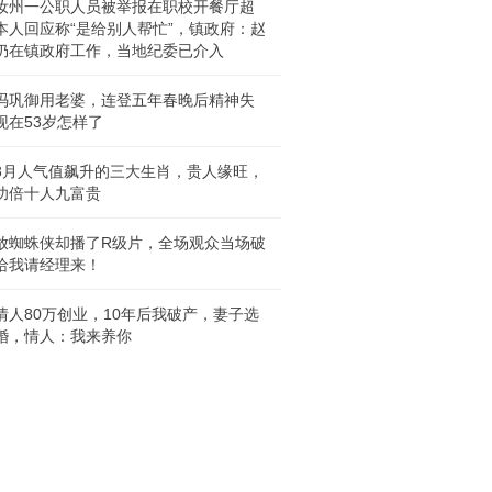
汝州一公职人员被举报在职校开餐厅超
本人回应称“是给别人帮忙”，镇政府：赵
仍在镇政府工作，当地纪委已介入
冯巩御用老婆，连登五年春晚后精神失
现在53岁怎样了
8月人气值飙升的三大生肖，贵人缘旺，
功倍十人九富贵
放蜘蛛侠却播了R级片，全场观众当场破
给我请经理来！
情人80万创业，10年后我破产，妻子选
婚，情人：我来养你