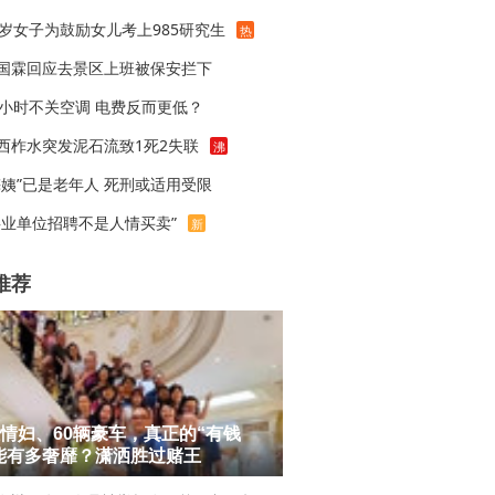
1岁女子为鼓励女儿考上985研究生
热
国霖回应去景区上班被保安拦下
4小时不关空调 电费反而更低？
西柞水突发泥石流致1死2失联
沸
梅姨”已是老年人 死刑或适用受限
事业单位招聘不是人情买卖”
新
推荐
位情妇、60辆豪车，真正的“有钱
能有多奢靡？潇洒胜过赌王