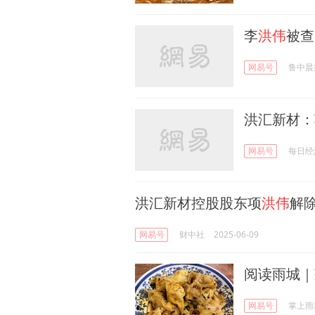
李
洪伟
被查
网易号
鲁中晨
洪汇新材：
网易号
每日经
洪汇新材控股股东项
洪伟
解除
网易号
财中社
2025-06-09
阅读雨城｜
网易号
掌上雨