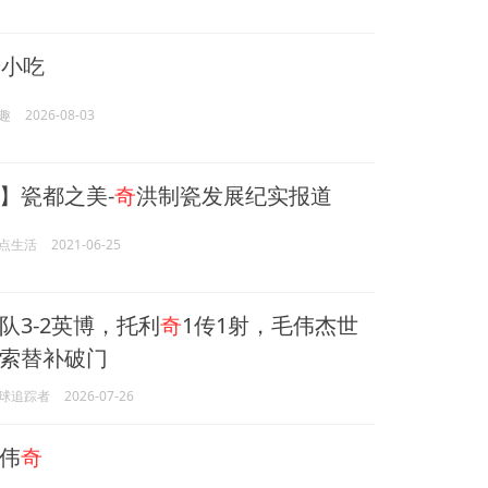
奇
小吃
趣
2026-08-03
】瓷都之美-
奇
洪制瓷发展纪实报道
点生活
2021-06-25
队3-2英博，托利
奇
1传1射，毛伟杰世
索替补破门
球追踪者
2026-07-26
伟
奇