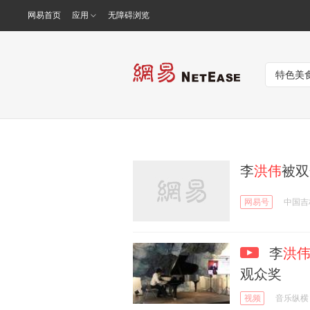
网易首页
应用
无障碍浏览
李
洪伟
被双
网易号
中国吉
李
洪
观众奖
视频
音乐纵横