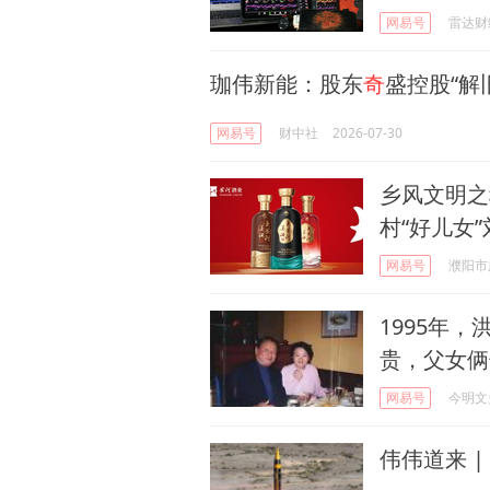
网易号
雷达财
珈伟新能：股东
奇
盛控股“解旧
网易号
财中社
2026-07-30
乡风文明之
村“好儿女”
网易号
濮阳市
1995年
贵，父女俩
网易号
今明文
伟伟道来 