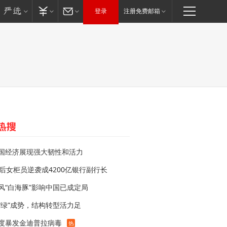
登录
注册免费邮箱
国经济展现强大韧性和活力
0后女柜员逆袭成4200亿银行副行长
风“白海豚”影响中国已成定局
“绿”成势，结构转型活力足
度暴发金迪普拉病毒
热