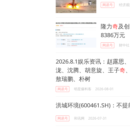
网易号
经济观
隆力
奇
及创
8386万元
网易号
财中社
2026.8.1娱乐资讯：赵
泷、沈腾、胡意旋、王子
奇
敖瑞鹏、朴树
网易号
明星爆料客
2026-08-01
洪城环境(600461.SH)：不
网易号
和讯网
2026-07-31