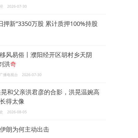
经
2026-07-30
押新”3350万股 累计质押100%持股
移风易俗丨濮阳经开区胡村乡天阴
刘洪
奇
广播电视台
2026-07-30
，洪晃和父亲洪君彦的合影，洪晃温婉高
长得太像
史
2026-08-05
| 伊朗为何主动出击