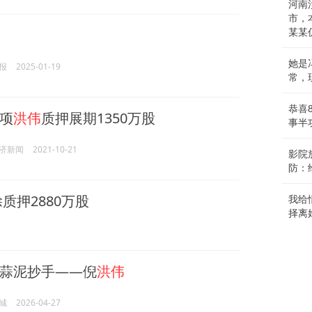
河南
市，
某某
她是
报
2025-01-19
常，
恭喜
项
洪伟
质押展期1350万股
事半
济新闻
2021-10-21
影院
防：
质押2880万股
我给
择离
蒜泥抄手——倪
洪伟
城
2026-04-27