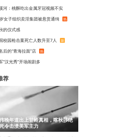
溪河：桃酥吃出金属牙冠视频不实
7岁女子组织卖淫集团被悬赏通缉
热
秋的仪式感
国校园枪击案死亡人数升至7人
新
名后的“青海拉面”店
热
军“汉光秀”开场闹剧多
推荐
伟晚年道出上甘岭真相，喀秋莎绝
死令击溃美军主力