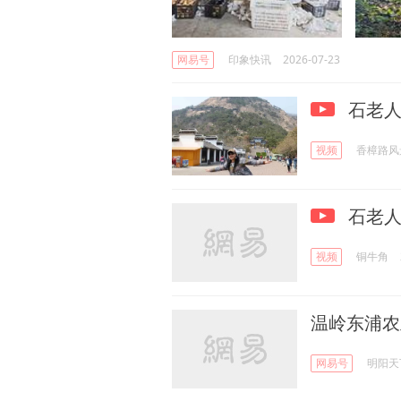
网易号
印象快讯
2026-07-23
石老
视频
香樟路风
石老
视频
铜牛角
温岭东浦农
网易号
明阳天