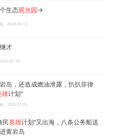
个生态
观光园
→
媒
2024-09-12
继才
2026-07-28
岩岛，还造成燃油泄露，扒扒菲律
英雄
计划”
秘
2026-07-26
渔民
英雄
计划”又出海，八条公务船送
进黄岩岛