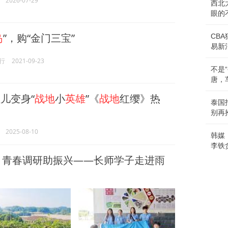
2026-07-29
西北
眼的
岛
”，购“金门三宝”
CB
易新
行
2021-09-23
不是
唐，
儿变身“
战地
小
英雄
”《
战地
红缨》热
泰国
别再
2025-08-10
韩媒
李铁
，青春调研助振兴——长师学子走进雨