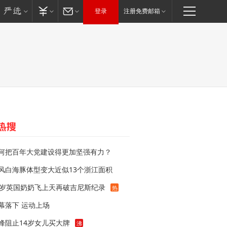
登录
注册免费邮箱
何把百年大党建设得更加坚强有力？
风白海豚体型变大近似13个浙江面积
7岁英国奶奶飞上天再破吉尼斯纪录
热
幕落下 运动上场
峰阻止14岁女儿买大牌
沸