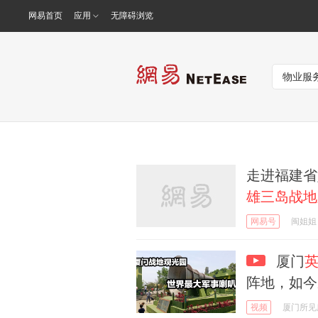
网易首页
应用
无障碍浏览
走进福建省
雄三岛战地
网易号
闽姐姐
厦门
阵地，如今
视频
厦门所见