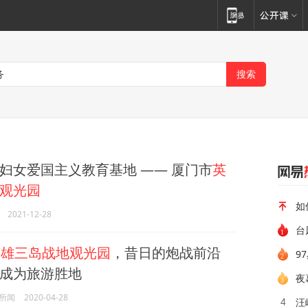
妇女爱国主义教育基地 —— 厦门市
英
观光园
如
2021-12-28
台
英雄三岛战地观光园
，昔日的炮战前沿
9
成为旅游胜地
夜
所闻
2020-04-28
汪
4