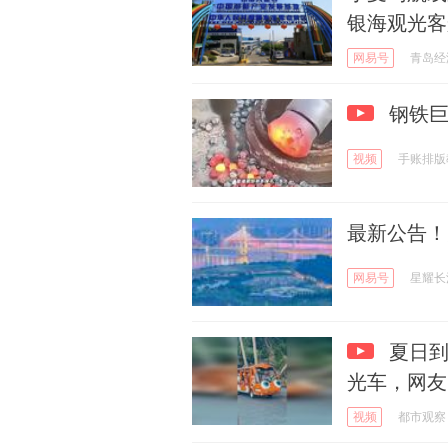
银海观光客
网易号
青岛经
钢铁巨
视频
手账排版
最新公告！
网易号
星耀长
夏日到
光车，网友
视频
都市观察