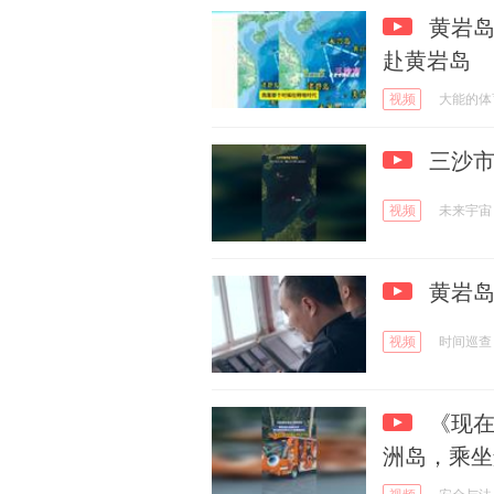
黄岩岛
赴黄岩岛
视频
大能的体
三沙市
视频
未来宇宙
黄岩岛
视频
时间巡查
《现在
洲岛，乘坐