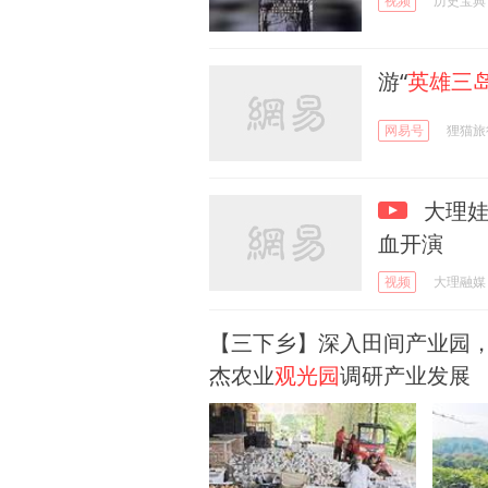
视频
历史宝典
游“
英雄三
网易号
狸猫旅
大理娃
血开演
视频
大理融媒
【三下乡】深入田间产业园
杰农业
观光园
调研产业发展