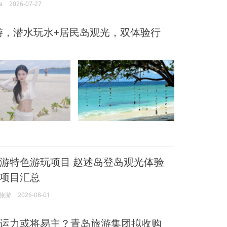
a
2026-07-27
游，潜水玩水+居民岛观光，双体验行
游特色游玩项目 赵述岛登岛观光体验
项目汇总
旅游
2026-08-01
运力或将易主？青岛旅游集团拟收购