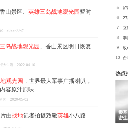
泸
5
香山景区、
英雄三岛战地观光园
暂时
2
6
立
7
安
2022-03-21
泰
8
三岛战地观光园
、香山景区明日恢复
改
9
台
10
报大生活
2022-04-10
热点
战地观光园
，世界最大军事广播喇叭，
内容原汁原味
所闻
2020-05-02
1
秦基
片由
战地
记者拍摄致敬
英雄
小八路
2
密生
3