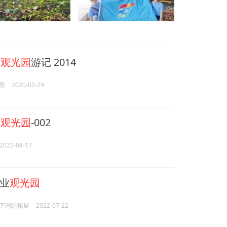
人
观光园
游记 2014
景
2020-02-29
人
观光园
-002
2022-04-17
业
观光园
下国际拓展
2022-07-22