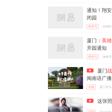
通知！翔安
闭园
网易号
业翔民
厦门：
英雄
开园通知
网易号
海峡导
厦门
闽南语广播
视频
厦门所见
这张照