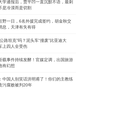
大学通报后，贾平凹一直沉默不语，最刺
不是冷漠而是切割
A狂野一日，6名外援完成签约，胡金秋交
消息，天津有失有得
“公路坦克”吗？泥头车“撞废”比亚迪大
车上四人全受伤
拒载事件持续发酵！官媒定调，出国旅游
抱有幻想
：中国人别笑话洪明甫了！你们的主教练
贪污腐败被判20年