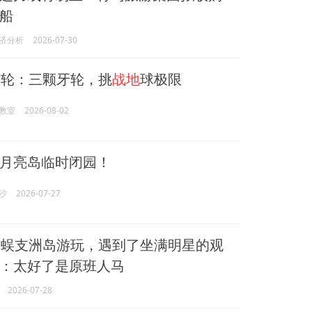
船
济分析
2026-07-30
轮：三颗牙轮，挑
战地
球极限
教室
2026-08-02
月亮岛临时闭园！
沙
2026-07-27
蜈支洲岛游玩，遇到了坐满明星的观
：太好了是原班人马
2026-07-28