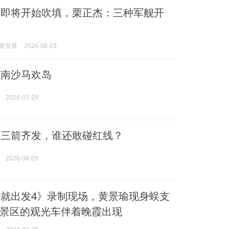
即将开始吹填，栗正杰：三种军舰开
育世界
2026-08-03
南沙马欢岛
2026-07-29
三箭齐发，谁还敢碰红线？
2026-08-05
就出发4》录制现场，黄景瑜现身蜈支
景区的观光车伴着晚霞出现