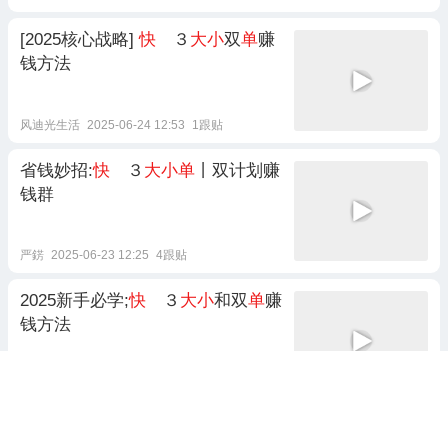
[2025核心战略]
快
３
大小
双
单
赚
钱方法
风迪光生活
2025-06-24 12:53
1跟贴
省钱妙招:
快
３
大小单
丨双计划赚
钱群
严錺
2025-06-23 12:25
4跟贴
2025新手必学;
快
３
大小
和双
单
赚
钱方法
含笑饮酒
2025-06-26 13:30
2025彩民必备：
快
３
大小
和双
单