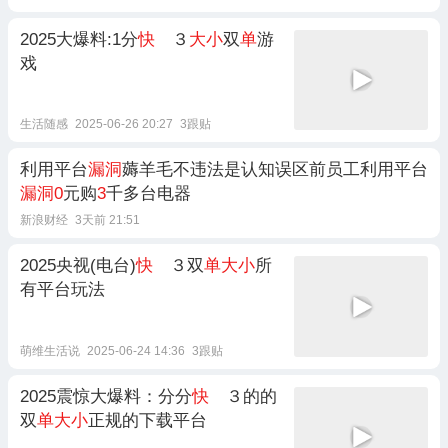
2025大爆料:1分
快
３
大小
双
单
游
戏
生活随感
2025-06-26 20:27
3跟贴
利用平台
漏洞
薅羊毛不违法是认知误区前员工利用平台
漏洞0
元购
3
千多台电器
新浪财经
3天前 21:51
2025央视(电台)
快
３双
单大小
所
有平台玩法
萌维生活说
2025-06-24 14:36
3跟贴
2025震惊大爆料：分分
快
３的的
双
单大小
正规的下载平台