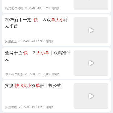
听光世界侃晓
2025-06-19 16:28
1跟贴
2025新手一览:
快
３双
单大小
计
划平台
风星雨之
2025-06-24 14:32
3跟贴
全网干货:
快
３
大小单
丨双精准计
划
单哥喜欢喝茶
2025-06-25 10:05
1跟贴
实测:
快
3大小
双
单
倍丨投公式
风迪哩谷
2025-06-19 14:21
1跟贴