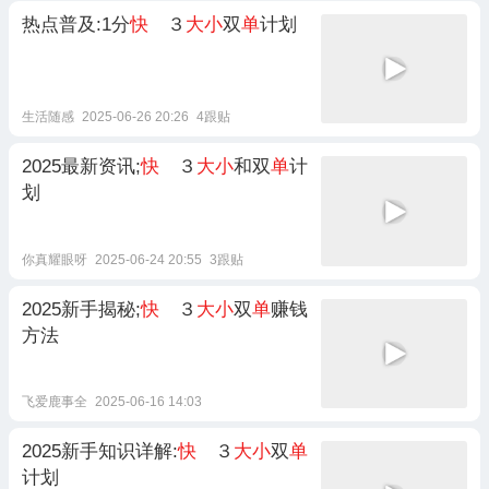
热点普及:1分
快
３
大小
双
单
计划
生活随感
2025-06-26 20:26
4跟贴
2025最新资讯;
快
３
大小
和双
单
计
划
你真耀眼呀
2025-06-24 20:55
3跟贴
2025新手揭秘;
快
３
大小
双
单
赚钱
方法
飞爱鹿事全
2025-06-16 14:03
2025新手知识详解:
快
３
大小
双
单
计划