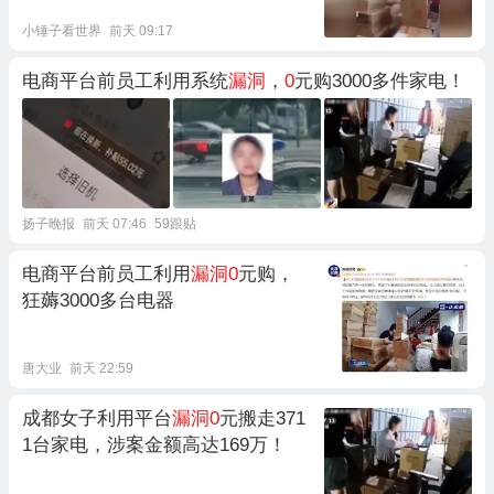
小锤子看世界
前天 09:17
电商平台前员工利用系统
漏洞
，
0
元购3000多件家电！
扬子晚报
前天 07:46
59跟贴
电商平台前员工利用
漏洞0
元购，
狂薅3000多台电器
唐大业
前天 22:59
成都女子利用平台
漏洞0
元搬走371
1台家电，涉案金额高达169万！