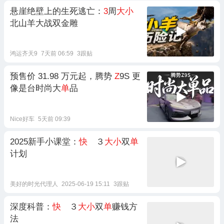
悬崖绝壁上的生死逃亡：
3
周
大小
北山羊大战双金雕
鸿运齐天9
7天前 06:59
3跟贴
预售价 31.98 万元起，腾势
Z
9S 更
像是台时尚大
单
品
Nice好车
5天前 09:39
2025新手小课堂：
快
３
大小
双
单
计划
美好的时光代理人
2025-06-19 15:11
3跟贴
深度科普：
快
３
大小
双
单
赚钱方
法