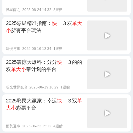
风星雨之
2025-06-24 14:32
3跟贴
2025彩民精准指南：
快
３双
单大
小
所有平台玩法
听慢与事
2025-06-16 12:34
1跟贴
2025震惊大爆料：分分
快
３的的
双
单大小
带计划的平台
听光世界侃晓
2025-06-19 16:29
1跟贴
2025彩民大赢家：幸运
快
３双
单
大小
彩票平台
雨莫夏事
2025-06-22 15:12
4跟贴