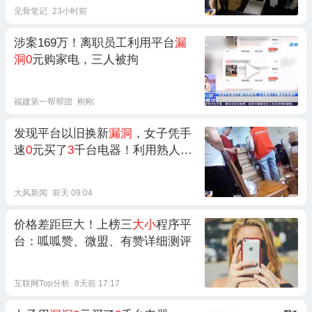
见骨笔记
23小时前
涉案169万！离职员工利用平台
漏
洞0
元购家电，三人被拘
福建第一帮帮团
刚刚
发现平台以旧换新
漏洞
，女子凭手
速
0
元买了
3
千台电器！利用熟人共
86个账号疯狂下
单
大风新闻
前天 09:04
价格差距巨大！上榜三
大小
程序平
台：呱呱赞、微盟、有赞详细测评
互联网Top分析
8天前 17:17