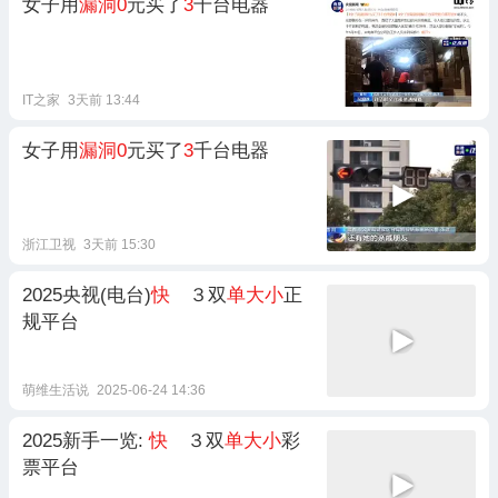
女子用
漏洞0
元买了
3
千台电器
IT之家
3天前 13:44
女子用
漏洞0
元买了
3
千台电器
浙江卫视
3天前 15:30
2025央视(电台)
快
３双
单大小
正
规平台
萌维生活说
2025-06-24 14:36
2025新手一览:
快
３双
单大小
彩
票平台