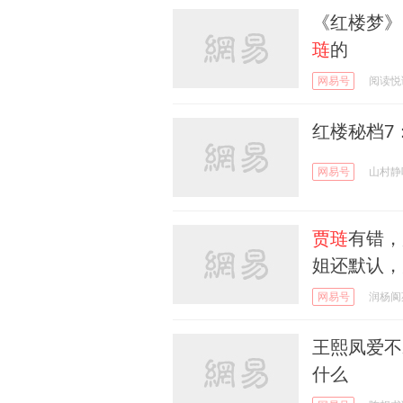
《红楼梦》
琏
的
网易号
阅读悦
红楼秘档7
网易号
山村静
贾琏
有错，
姐还默认，
网易号
润杨阆
王熙凤爱不
什么