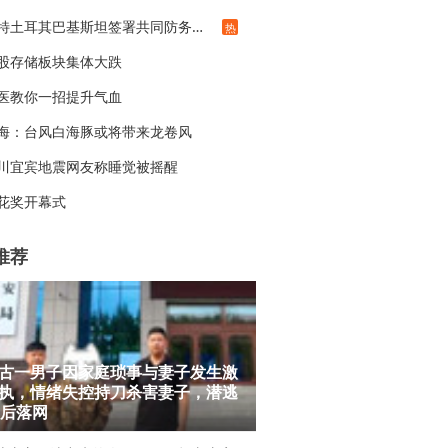
沙特土耳其巴基斯坦签署共同防务协议
热
股存储板块集体大跌
医教你一招提升气血
海：台风白海豚或将带来龙卷风
川宜宾地震网友称睡觉被摇醒
花奖开幕式
推荐
古一男子因家庭琐事与妻子发生激
执，情绪失控持刀杀害妻子，潜逃
年后落网