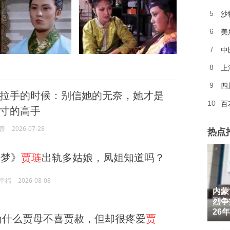
5
美
6
中
7
上
8
四
9
拉手的时候：别信她的无奈，她才是
百
10
寸的高手
普
2026-07-28
热点
梦》
贾琏
出轨多姑娘，凤姐知道吗？
幸福
2026-08-08
内蒙
1
烈争
2
26
为什么贾母不喜贾赦，但却很疼爱
贾
3