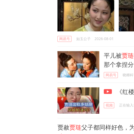
网易号
如玉公子
2026-08-01
平儿被
贾琏
那个拿捏分
网易号
晓楖科
《红楼
视频
正在输入
贾赦
贾琏
父子都同样好色，