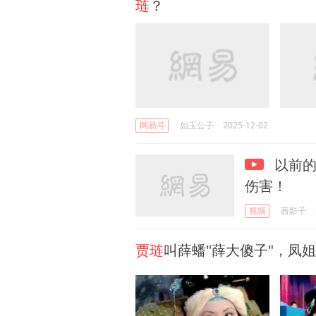
琏
？
网易号
如玉公子
2025-12-02
以前
伤害！
视频
茜影子
贾琏
叫薛蟠"薛大傻子"，凤