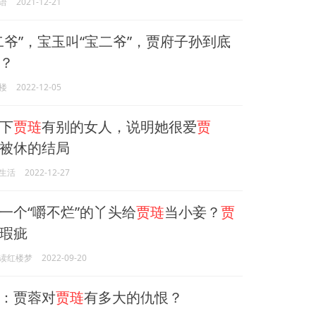
语
2021-12-21
二爷”，宝玉叫“宝二爷”，贾府子孙到底
？
楼
2022-12-05
下
贾琏
有别的女人，说明她很爱
贾
被休的结局
生活
2022-12-27
一个“嚼不烂”的丫头给
贾琏
当小妾？
贾
瑕疵
读红楼梦
2022-09-20
：贾蓉对
贾琏
有多大的仇恨？