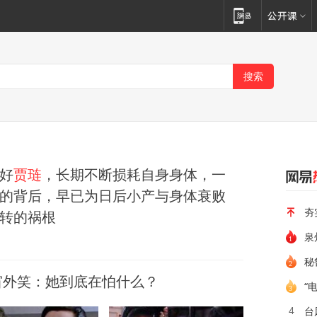
好
贾琏
，长期不断损耗自身身体，一
的背后，早已为日后小产与身体衰败
夯
转的祸根
泉
秘
窗外笑：她到底在怕什么？
“
台
4