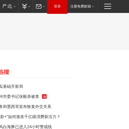
登录
注册免费邮箱
实基础开新局
州市委书记张毅恭被查
沸
鲁和墨西哥宣布恢复外交关系
电影+”如何激发千亿级消费新活力？
风白海豚已进入24小时警戒线