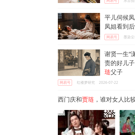
网易号
乐言悦
平儿伺候凤
凤姐看到后
网易号
墨染尘
谢贤一生“
责的好儿子
琏
父子
网易号
红楼梦研究
2026-07-22
西门庆和
贾琏
，谁对女人比