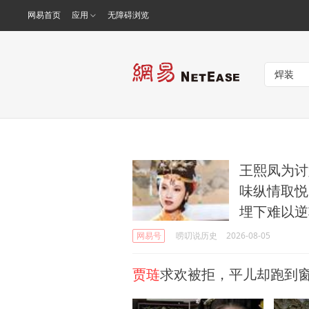
网易首页
应用
无障碍浏览
王熙凤为讨
味纵情取悦
埋下难以逆
网易号
唠叨说历史
2026-08-05
贾琏
求欢被拒，平儿却跑到