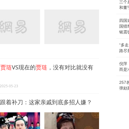
三个
和董
四国
国猎
铭震
“多
路尽
倪萍
的
贾琏
VS现在的
贾琏
，没有对比就没有
而是
25
2025-05-23
弹劾
姐跟着补刀：这家亲戚到底多招人嫌？