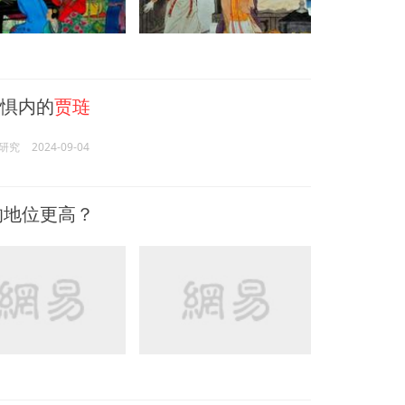
 惧内的
贾琏
研究
2024-09-04
的地位更高？