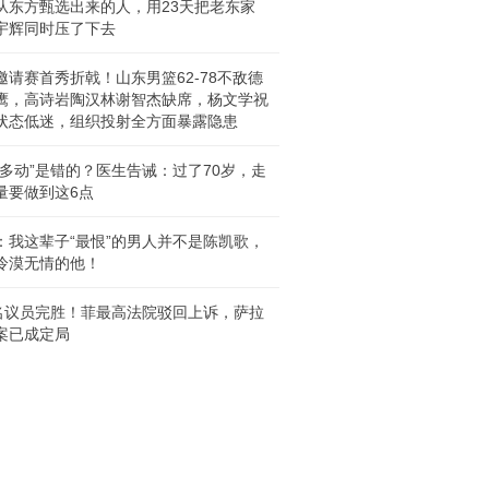
从东方甄选出来的人，用23天把老东家
宇辉同时压了下去
邀请赛首秀折戟！山东男篮62‑78不敌德
鹰，高诗岩陶汉林谢智杰缺席，杨文学祝
状态低迷，组织投射全方面暴露隐患
走多动”是错的？医生告诫：过了70岁，走
量要做到这6点
：我这辈子“最恨”的男人并不是陈凯歌，
冷漠无情的他！
7名议员完胜！菲最高法院驳回上诉，萨拉
案已成定局