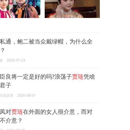
私通，鲍二被当众戴绿帽，为什么全
？
史
2026-07-23
臣良将一定是好的吗?浪荡子
贾琏
凭啥
君子
士说文史
2026-08-01
凤对
贾琏
在外面的女人很介意，而对
不介意？