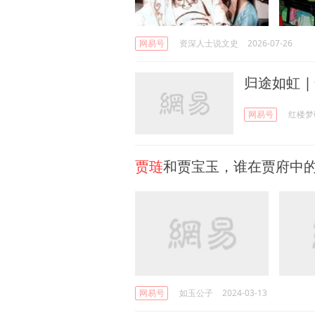
网易号
资深人士说文史
2026-07-26
归途如虹 |
网易号
红楼梦
贾琏
和贾宝玉，谁在贾府中
网易号
如玉公子
2024-03-13