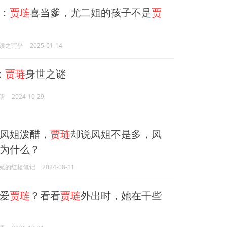
：
贾琏
喜当爹，尤二姐的孩子不是
贾
读之写乎
2025-01-14
：
贾琏
身世之谜
听
2024-10-29
凤姐泼醋，
贾琏
却说凤姐不是多，凤
为什么？
苑的红楼笔记
2024-08-11
爱
贾琏
？看看
贾琏
外出时，她在干些