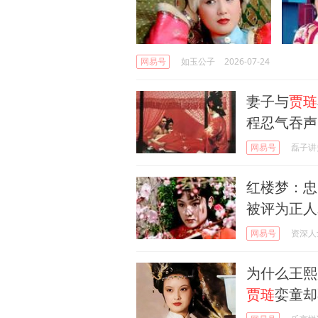
网易号
如玉公子
2026-07-24
妻子与
贾琏
程忍气吞声
网易号
磊子讲
红楼梦：忠
被评为正人
网易号
资深人
为什么王熙
贾琏
娈童却