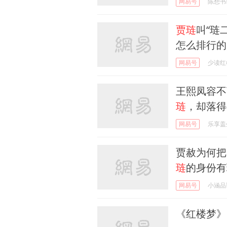
网易号
陈想书
贾琏
叫“琏
怎么排行的
网易号
少读红
王熙凤容不
琏
，却落得
网易号
乐享盖
贾赦为何把
琏
的身份有
网易号
小涵品
《红楼梦》