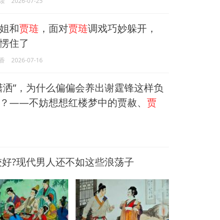
读
2026-07-25
姐和
贾琏
，面对
贾琏
调戏巧妙躲开，
愣住了
香
2026-07-16
潇洒”，为什么偏偏会养出谢霆锋这样负
？——不妨想想红楼梦中的贾赦、
贾
较好?现代男人还不如这些浪荡子