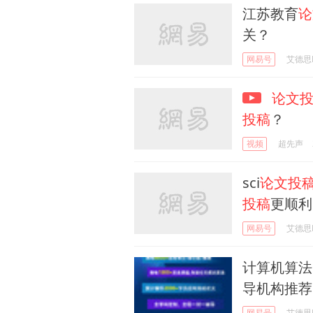
江苏教育
论
关？
网易号
艾德思Ed
论文
投稿
？
视频
超先声
sci
论文投
投稿
更顺利
网易号
艾德思Ed
计算机算法s
导机构推荐
网易号
艾德思Ed