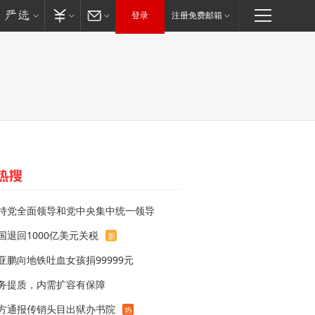
登录
注册免费邮箱
持党全面领导和党中央集中统一领导
国退回1000亿美元关税
新
亚鹏向地铁吐血女孩捐99999元
务提质，内需扩容有保障
方通报传销头目出狱办书院
热