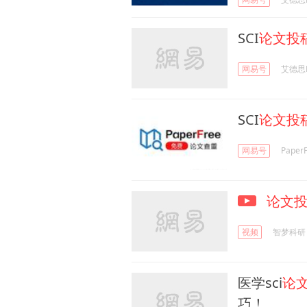
SCI
论文投
网易号
艾德思Ed
SCI
论文投
网易号
Pape
论文
视频
智梦科研
医学sci
论
巧！