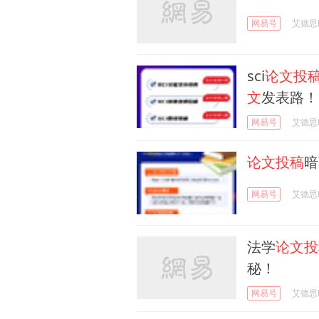
网易号
艾德思Ed
sci
论文投
文
发表路！
网易号
艾德思Ed
论文投稿
暗
网易号
艾德思Ed
法学
论文投
秘！
网易号
艾德思Ed