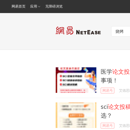
网易首页
应用
无障碍浏览
医学
论文投
事项！
网易号
艾德思Ed
sci
论文投
选？
网易号
艾德思Ed