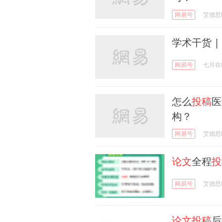
网易号
艾德思Ed
学术干货 |
网易号
七月在
怎么
投稿
医
构？
网易号
艾德思Ed
论文
全程
投
网易号
艾德思Ed
论文投稿
后