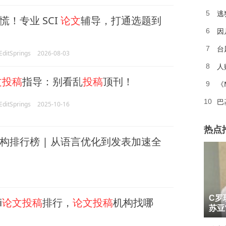
逃
5
慌！专业 SCI
论文
辅导，打通选题到
因
6
台
7
itSprings
2026-08-03
人
8
文投稿
指导：别看乱
投稿
顶刊！
《
9
巴
10
itSprings
2025-10-16
热点
机构排行榜 | 从语言优化到发表加速全
1
C罗
i
论文投稿
排行，
论文投稿
机构找哪
2
苏亚
3