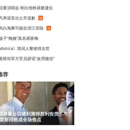
犯看演唱会 刚出地铁就被逮住
凡蒂诺首次公开道歉
热
风白海豚可能在浙江登陆
热
贩子“梅姨”真名谢家梅
Monica》填词人黎彼得去世
基斯坦军方官员辟谣“改用微信”
推荐
现身看台目睹利雅得胜利告负，与
雷斯同框成全场焦点