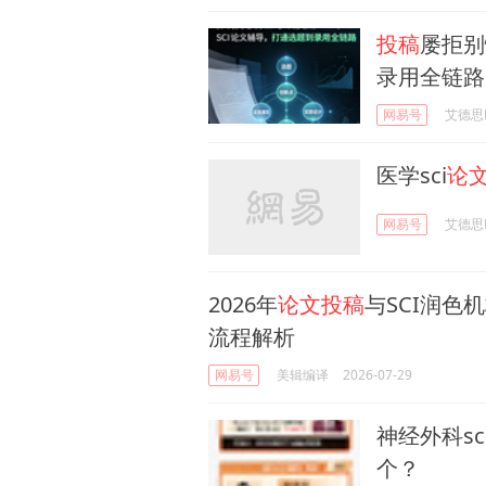
投稿
屡拒别
录用全链路
网易号
艾德思Ed
医学sci
论
网易号
艾德思Ed
2026年
论文投稿
与SCI润色
流程解析
网易号
美辑编译
2026-07-29
神经外科sc
个？