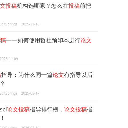
文投稿
机构选哪家？怎么在
投稿
前把
itSprings
2025-11-16
投稿
——如何使用哲社预印本进行
论文
2025-11-09
稿
指导：为什么同一篇
论文
有指导以后
？
itSprings
2025-08-17
ci
论文投稿
指导排行榜，
论文投稿
指
！
itSprings
2026-03-10