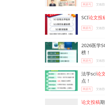
网易号
艾德思Ed
SCI
论文投
网易号
艾德思Ed
2026医学S
榜！
网易号
艾德思Ed
法学sci
论
点！
网易号
艾德思Ed
论文投稿
期