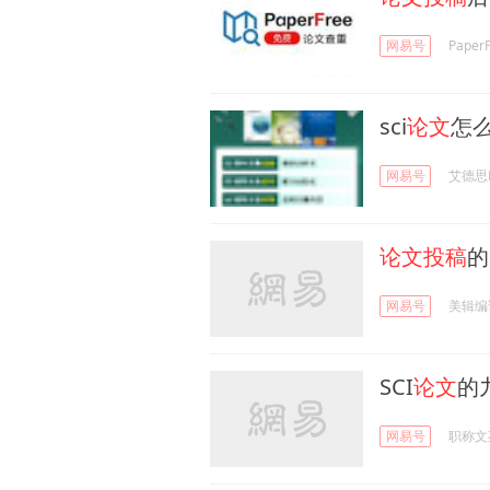
网易号
Pape
sci
论文
怎
网易号
艾德思Ed
论文投稿
的
网易号
美辑编
SCI
论文
的
网易号
职称文