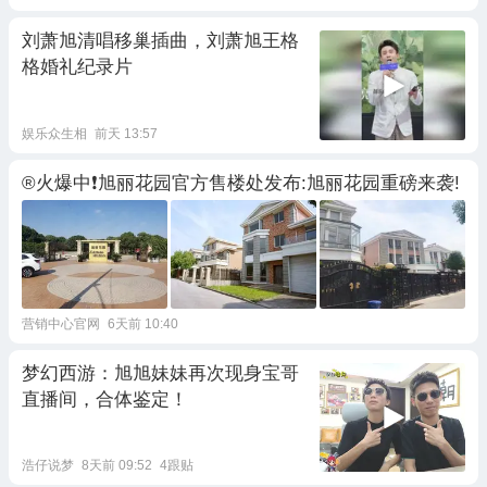
刘萧旭清唱移巢插曲，刘萧旭王格
格婚礼纪录片
娱乐众生相
前天 13:57
®火爆中❗旭丽花园官方售楼处发布:旭丽花园重磅来袭!
营销中心官网
6天前 10:40
梦幻西游：旭旭妹妹再次现身宝哥
直播间，合体鉴定！
浩仔说梦
8天前 09:52
4跟贴