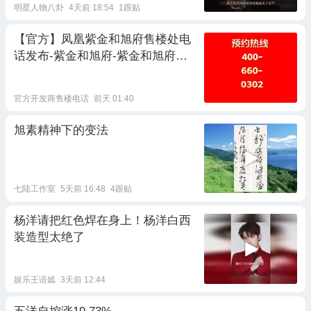
明星人物八卦
4天前 18:54
1跟贴
【官方】凤凰紫金和旭府售楼处电
话发布-紫金和旭府-紫金和旭府官
方电话-户型-价格-地址-楼盘详情-
紫金山南麓主城低密藏品 凤凰紫金
官方开发商售楼电话
前天 01:40
和旭府
旭素精神下的变法
七陆工作室
5天前 16:48
4跟贴
杨洋请把红色焊在身上！杨洋白西
装造型太绝了
娱乐王语嫣
3天前 12:44