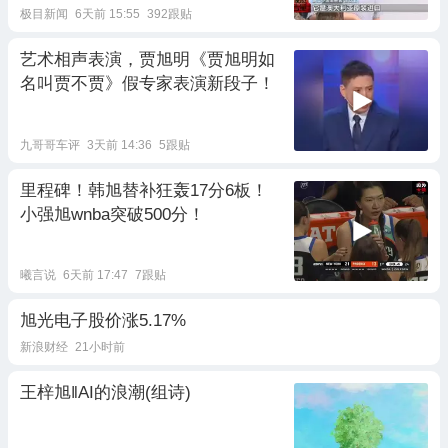
极目新闻
6天前 15:55
392跟贴
艺术相声表演，贾旭明《贾旭明如
名叫贾不贾》假专家表演新段子！
九哥哥车评
3天前 14:36
5跟贴
里程碑！韩旭替补狂轰17分6板！
小强旭wnba突破500分！
曦言说
6天前 17:47
7跟贴
旭光电子股价涨5.17%
新浪财经
21小时前
王梓旭‖AI的浪潮(组诗)