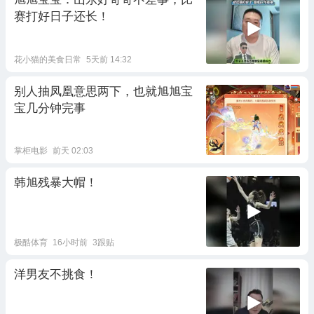
赛打好日子还长！
花小猫的美食日常
5天前 14:32
别人抽凤凰意思两下，也就旭旭宝
宝几分钟完事
掌柜电影
前天 02:03
韩旭残暴大帽！
极酷体育
16小时前
3跟贴
洋男友不挑食！