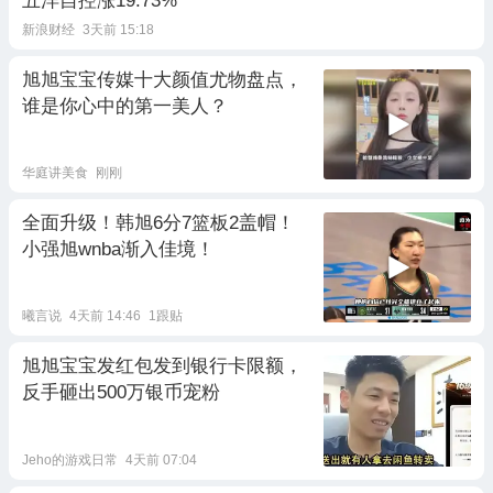
五洋自控涨19.73%
新浪财经
3天前 15:18
旭旭宝宝传媒十大颜值尤物盘点，
谁是你心中的第一美人？
华庭讲美食
刚刚
全面升级！韩旭6分7篮板2盖帽！
小强旭wnba渐入佳境！
曦言说
4天前 14:46
1跟贴
旭旭宝宝发红包发到银行卡限额，
反手砸出500万银币宠粉
Jeho的游戏日常
4天前 07:04