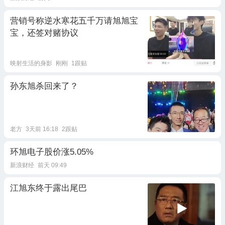
营销号称逆水寒花五千万请旭旭宝
宝，还签对赌协议
映射生活的身影
刚刚
1跟贴
孙东旭杀回来了？
老方
3天前 16:18
2跟贴
环旭电子股价涨5.05%
新浪财经
前天 09:49
江旭东终于露出尾巴