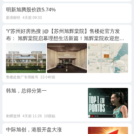
明新旭腾股价跌5.74%
新浪财经
4天前 09:33
♈苏州好房热搜 |@【苏州旭辉棠院】售楼处官方发
布： 旭辉棠院启幕理想生活新篇！旭辉棠院欢迎您的
致电
售楼处推广专用账号
22小时前
韩旭，总得分第一
刺猬篮球
4天前 11:26
10跟贴
中际旭创，港股开盘大涨