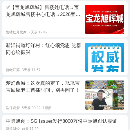
✅【宝龙旭辉城】售楼处电话→宝
龙旭辉城售楼中心电话→2026宝龙
旭辉城楼盘百科→宝龙旭辉城楼盘
网站→楼盘测评→宝龙旭辉城营销
售楼处开发商
7天前 12:42
中心电话
新洋街道圩洋村：红心颂党恩 党群
同心绘振兴
俯瞰江苏
3天前 11:57
梦幻西游：这次真的定了，旭旭宝
宝回应老王首播时间，别再问了！
浩仔说梦
5天前 09:22
1跟贴
中際旭創：SG Issuer发行8000万份中际旭创认股证
新浪财经
前天 17:20