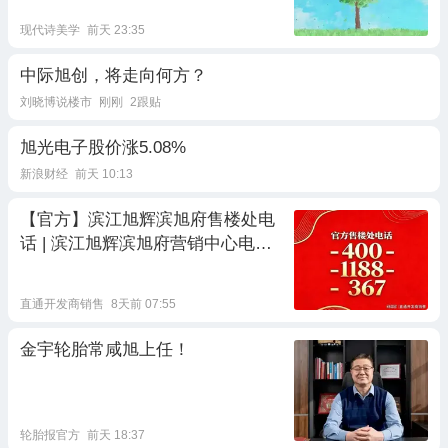
现代诗美学
前天 23:35
中际旭创，将走向何方？
刘晓博说楼市
刚刚
2跟贴
旭光电子股价涨5.08%
新浪财经
前天 10:13
【官方】滨江旭辉滨旭府售楼处电
话 | 滨江旭辉滨旭府营销中心电
话：杭州萧山南站新城 双千亿房企
实景精质现房住区
直通开发商销售
8天前 07:55
金宇轮胎常咸旭上任！
轮胎报官方
前天 18:37