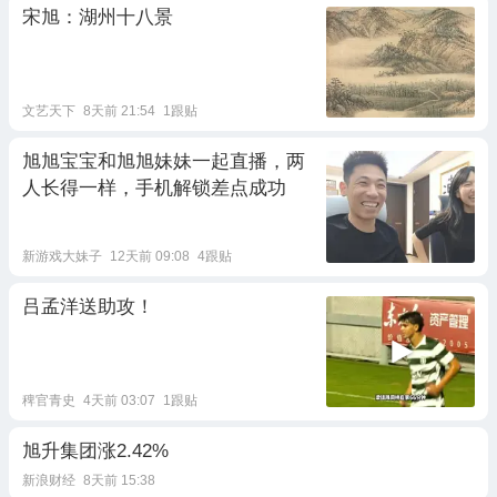
宋旭：湖州十八景
文艺天下
8天前 21:54
1跟贴
旭旭宝宝和旭旭妹妹一起直播，两
人长得一样，手机解锁差点成功
新游戏大妹子
12天前 09:08
4跟贴
吕孟洋送助攻！
稗官青史
4天前 03:07
1跟贴
旭升集团涨2.42%
新浪财经
8天前 15:38