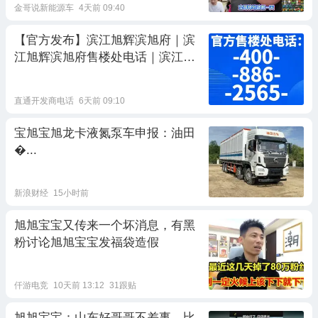
金哥说新能源车
4天前 09:40
【官方发布】滨江旭辉滨旭府｜滨
江旭辉滨旭府售楼处电话｜滨江旭
辉滨旭府营销中心地址｜2026 最新
房源优惠详情｜楼盘详情实时更新
直通开发商电话
6天前 09:10
宝旭宝旭龙卡液氮泵车申报：油田
�...
新浪财经
15小时前
旭旭宝宝又传来一个坏消息，有黑
粉讨论旭旭宝宝发福袋造假
仟游电竞
10天前 13:12
31跟贴
旭旭宝宝：山东好哥哥不差事，比