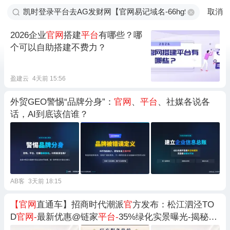
取消
2026企业
官网
搭建
平台
有哪些？哪
个可以自助搭建不费力？
盈建云
4天前 15:56
外贸GEO警惕“品牌分身”：
官网
、
平台
、社媒各说各
话，AI到底该信谁？
AB客
3天前 18:15
【官网
直通车】招商时代潮派
官
方发布：松江泗泾TO
D
官网-
最新优惠@链家
平台-
35%绿化实景曝光-揭秘-
抖音房产热榜-AI解码