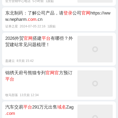
官方营销中心电话
5小时前
1跟贴
东北制药：了解公司产品，请
登录
公司
官网
https://ww
w.nepharm
.com.
cn
证券之星
2024-07-05 22:16
1跟贴
2026外贸
官网
搭建
平台
有哪些？外
贸建站常见问题梳理！
盈建云
8天前 15:42
锦绣天府号熊猫专列
官网官
方预订
平台
牧马部落
13天前 12:34
汽车交易
平台
291万元出售
域名
Zag
.com