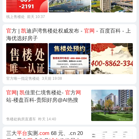
线上售楼处
前天 10:37
官
方 |
凯
迪庐湾售楼处权威发布 -
官网
- 百度百科 - 上
海优选好房子
官方唯一指定售楼处
3天前 19:08
官网
|
凯
佳里仁境售楼处-
官
方
网
站-楼盘百科-贵阳好房@AI热搜
售楼处购房直通车
昨天 14:40
三大
平台
实测
.com
68 元、.cn 20