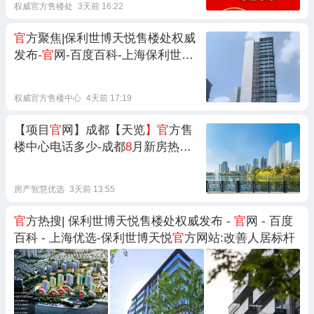
权威官方售楼处
3天前 16:22
官
方聚焦|保利世博天悦售楼处权威
发布
-官
网-百度百科-上海保利世博
天悦优选好房子!豆包热搜!✦AI热
搜!
权威官方售楼中心
4天前 17:19
【项目
官
网】成都【天览
】官
方售
楼中心电话多少-成都
8
月新房热搜
榜
房产智慧优选
3天前 13:55
官
方热搜| 保利世博天悦售楼处权威发布 -
官
网 - 百度
百科 - 上海优选-保利世博天悦
官
方网站:改善人居标杆