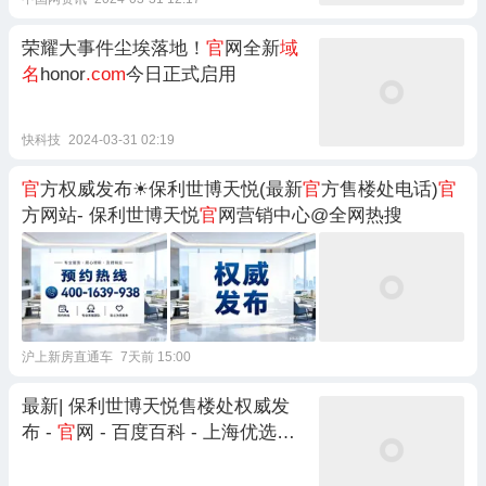
荣耀大事件尘埃落地！
官
网全新
域
名
honor
.com
今日正式启用
快科技
2024-03-31 02:19
官
方权威发布☀保利世博天悦(最新
官
方售楼处电话)
官
方网站- 保利世博天悦
官
网营销中心@全网热搜
沪上新房直通车
7天前 15:00
最新| 保利世博天悦售楼处权威发
布 -
官
网 - 百度百科 - 上海优选好
房子⭕重磅
官
推| 保利世博天悦售
楼处发布: 保利世博天悦引领购房