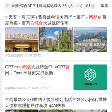
取消
✨天安一号(
官
网) 售楼处电话★闵行七宝芯 -
网易
ai·百
度热搜 - 百万方
综合
大城低密住宅
开发商新房网
3天前 20:42
GPT
.com域名
现跳转至ChatGPT
官
网，OpenAI疑似完成收购
硅星Breaknews
2026-03-02 17:18
官
网最新®保利世博天悦售楼处电话
官
方公示|保利世博
天悦探索理想居住新境-@AI热搜