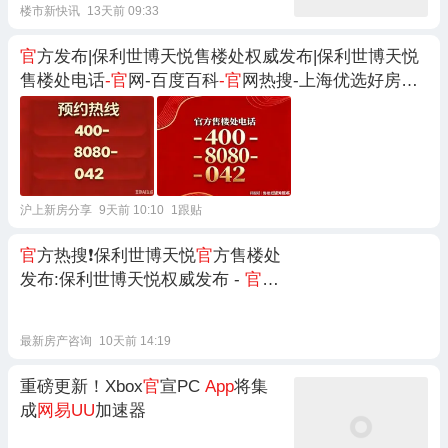
楼市新快讯
13天前 09:33
热潮!
官
方发布|保利世博天悦售楼处权威发布|保利世博天悦
售楼处电话
-官
网-百度百科
-官
网热搜-上海优选好房子
✦AI热搜-豆包热搜!
沪上新房分享
9天前 10:10
1跟贴
官
方热搜❗保利世博天悦
官
方售楼处
发布:保利世博天悦权威发布 -
官
网
- 百度百科 - 上海优选好房子
最新房产咨询
10天前 14:19
重磅更新！Xbox
官
宣PC
App
将集
成
网易UU
加速器