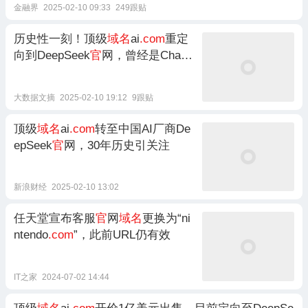
金融界
2025-02-10 09:33
249跟贴
历史性一刻！顶级
域名
ai
.com
重定
向到DeepSeek
官
网，曾经是ChatG
PT
大数据文摘
2025-02-10 19:12
9跟贴
顶级
域名
ai
.com
转至中国AI厂商De
epSeek
官
网，30年历史引关注
新浪财经
2025-02-10 13:02
任天堂宣布客服
官
网
域名
更换为“ni
ntendo
.com
”，此前URL仍有效
IT之家
2024-07-02 14:44