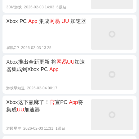
3DM游戏
2026-02-03 14:03
6跟贴
Xbox PC
App
集成
网易
UU
加速器
崔鹏CP
2026-02-03 13:25
Xbox推出全新更新 将
网易UU
加速
器集成到Xbox PC
App
游戏早知道
2026-02-04 00:17
Xbox这下赢麻了！
官
宣PC
App
将
集成
UU
加速器
游民星空
2026-02-03 11:31
1跟贴