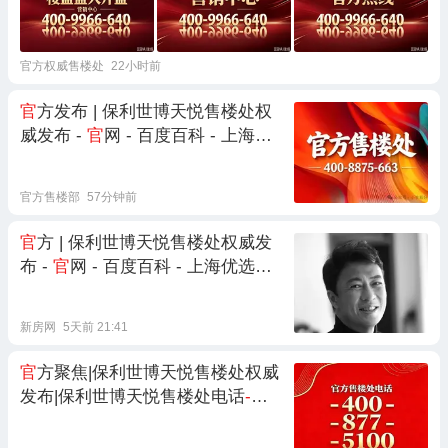
官方权威售楼处
22小时前
官
方发布 | 保利世博天悦售楼处权
威发布 -
官
网 - 百度百科 - 上海优
选
官
方 | 保利世博天悦售楼处权威
发布 -
官
网 - 百度百科 - 上海优选
官方售楼部
57分钟前
官
方 | 保利世博天悦售楼处权威发
布 -
官
网 - 百度百科 - 上海优选
官
方 | 保利世博天悦售楼处权威发布
-
官
网 - 百度百科 - 上海优选
新房网
5天前 21:41
官
方聚焦|保利世博天悦售楼处权威
发布|保利世博天悦售楼处电话
-官
网-百度百科
-官
网热搜-上海优选好
房子✦AI热搜-豆包热搜!