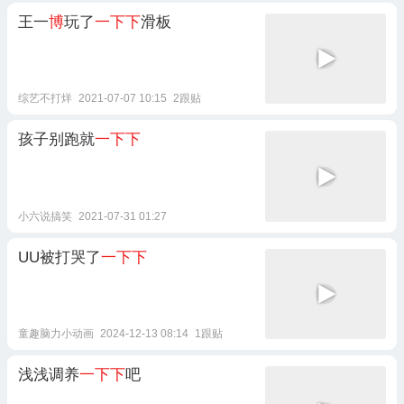
王一
博
玩了
一下下
滑板
综艺不打烊
2021-07-07 10:15
2跟贴
孩子别跑就
一下下
小六说搞笑
2021-07-31 01:27
UU被打哭了
一下下
童趣脑力小动画
2024-12-13 08:14
1跟贴
浅浅调养
一下下
吧