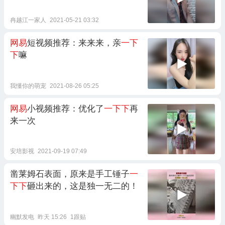
冉越江一家人
2021-05-21 03:32
网易
短视频推荐：来来来，亲
一下
下
嘛
我懂你的萌宠
2021-08-26 05:25
网易
小视频推荐：优化了
一下下
再
来一次
安培影视
2021-09-19 07:49
凿莱姆石表面，原来是手工锤子
一
下下
砸出来的，这是独一无二的！
幽默发电
昨天 15:26
1跟贴