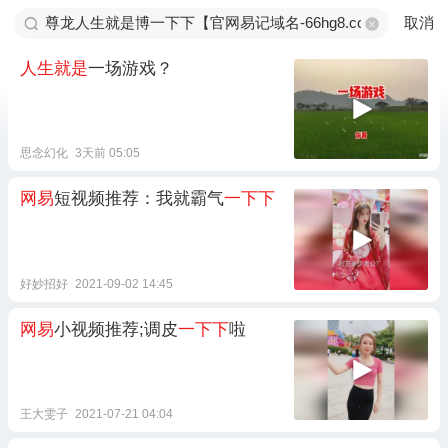
取消
人生就是
一场游戏？
思念幻化
3天前 05:05
网易
短视频推荐：我就霸气
一下下
好妙招好
2021-09-02 14:45
网易
小视频推荐;调皮
一下下
啦
王大雯子
2021-07-21 04:04