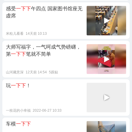
感受
一下下
午四点 国家图书馆座无
虚席
米粒儿看看
14天前 10:13
大师写福字，一气呵成气势磅礴，
第
一下下
笔就不简单
山河藏意深
12天前 14:54
5跟贴
玩
一下下
！
一枝花的小幸福
2022-06-27 10:33
车模
一下下