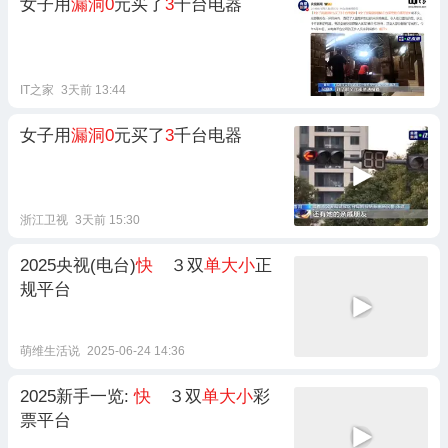
女子用
漏洞0
元买了
3
千台电器
IT之家
3天前 13:44
女子用
漏洞0
元买了
3
千台电器
浙江卫视
3天前 15:30
2025央视(电台)
快
３双
单大小
正
规平台
萌维生活说
2025-06-24 14:36
2025新手一览:
快
３双
单大小
彩
票平台