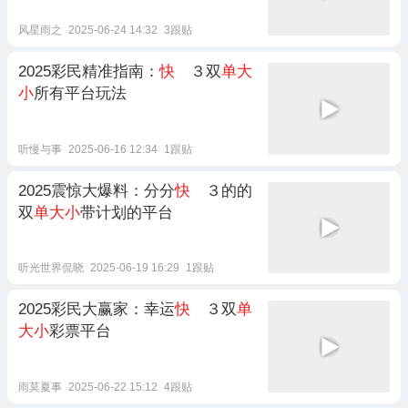
风星雨之
2025-06-24 14:32
3跟贴
2025彩民精准指南：
快
３双
单大
小
所有平台玩法
听慢与事
2025-06-16 12:34
1跟贴
2025震惊大爆料：分分
快
３的的
双
单大小
带计划的平台
听光世界侃晓
2025-06-19 16:29
1跟贴
2025彩民大赢家：幸运
快
３双
单
大小
彩票平台
雨莫夏事
2025-06-22 15:12
4跟贴