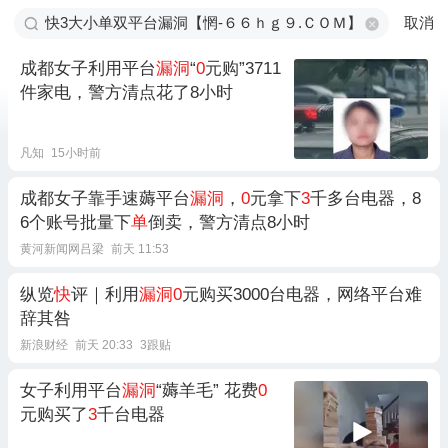
取消
成都女子利用平台
漏洞
“
0
元购”3711
件家电，警方清点花了8小时
凡知
15小时前
成都女子靠手速薅平台
漏洞
，
0
元拿下
3
千多台电器，8
6个账号批量下
单
倒卖，警方清点8小时
黄河新闻网吕梁
前天 11:53
纵览
快
评｜利用
漏洞0
元购买3000台电器，网络平台难
辞其咎
新浪财经
前天 20:33
3跟贴
女子利用平台
漏洞
“薅羊毛” 花费
0
元购买了
3
千台电器