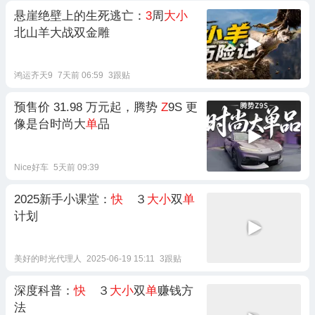
悬崖绝壁上的生死逃亡：
3
周
大小
北山羊大战双金雕
鸿运齐天9
7天前 06:59
3跟贴
预售价 31.98 万元起，腾势
Z
9S 更
像是台时尚大
单
品
Nice好车
5天前 09:39
2025新手小课堂：
快
３
大小
双
单
计划
美好的时光代理人
2025-06-19 15:11
3跟贴
深度科普：
快
３
大小
双
单
赚钱方
法