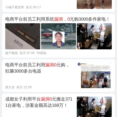
小锤子看世界
前天 09:17
电商平台前员工利用系统
漏洞
，
0
元购3000多件家电！
扬子晚报
前天 07:46
59跟贴
电商平台前员工利用
漏洞0
元购，
狂薅3000多台电器
唐大业
前天 22:59
成都女子利用平台
漏洞0
元搬走371
1台家电，涉案金额高达169万！