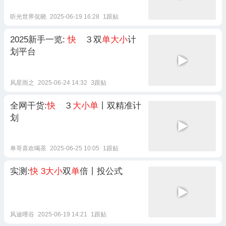
听光世界侃晓
2025-06-19 16:28
1跟贴
2025新手一览:
快
３双
单大小
计
划平台
风星雨之
2025-06-24 14:32
3跟贴
全网干货:
快
３
大小单
丨双精准计
划
单哥喜欢喝茶
2025-06-25 10:05
1跟贴
实测:
快
3大小
双
单
倍丨投公式
风迪哩谷
2025-06-19 14:21
1跟贴