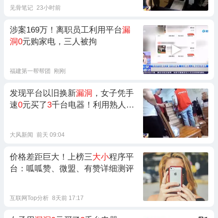
见骨笔记
23小时前
涉案169万！离职员工利用平台
漏
洞0
元购家电，三人被拘
福建第一帮帮团
刚刚
发现平台以旧换新
漏洞
，女子凭手
速
0
元买了
3
千台电器！利用熟人共
86个账号疯狂下
单
大风新闻
前天 09:04
价格差距巨大！上榜三
大小
程序平
台：呱呱赞、微盟、有赞详细测评
互联网Top分析
8天前 17:17