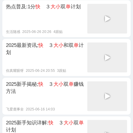
热点普及:1分
快
３
大小
双
单
计划
生活随感
2025-06-26 20:26
4跟贴
2025最新资讯;
快
３
大小
和双
单
计
划
你真耀眼呀
2025-06-24 20:55
3跟贴
2025新手揭秘;
快
３
大小
双
单
赚钱
方法
飞爱鹿事全
2025-06-16 14:03
2025新手知识详解:
快
３
大小
双
单
计划