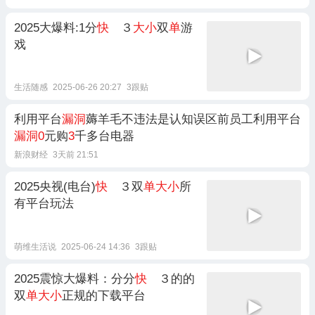
2025大爆料:1分
快
３
大小
双
单
游
戏
生活随感
2025-06-26 20:27
3跟贴
利用平台
漏洞
薅羊毛不违法是认知误区前员工利用平台
漏洞0
元购
3
千多台电器
新浪财经
3天前 21:51
2025央视(电台)
快
３双
单大小
所
有平台玩法
萌维生活说
2025-06-24 14:36
3跟贴
2025震惊大爆料：分分
快
３的的
双
单大小
正规的下载平台