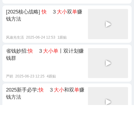
[2025核心战略]
快
３
大小
双
单
赚
钱方法
风迪光生活
2025-06-24 12:53
1跟贴
省钱妙招:
快
３
大小单
丨双计划赚
钱群
严錺
2025-06-23 12:25
4跟贴
2025新手必学;
快
３
大小
和双
单
赚
钱方法
含笑饮酒
2025-06-26 13:30
2025彩民必备：
快
３
大小
和双
单