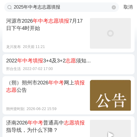
取消
河源市2026
年中考志愿填报
7月17
日下午4时开始
龙川发布
20天前 11:21
2022
年中考填报
3+4及3+2
志愿
须知...
邢台生活
2022-07-02 17:00
（朔）朔州市2026
年中考
网上
填报
志愿
公告
朔州壹时刻
2026-06-22 15:59
济南2026
年中考
普通高中
志愿填报
指导线，为什么下降？