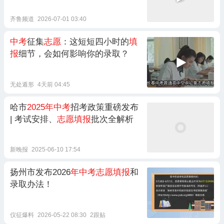
齐鲁频道
2026-07-01 03:40
中考
征集
志愿
：这短短四小时的
填
报
细节，会如何影响你的录取？
无处遁形
4天前 04:45
哈市
2025年中考
招考政策重磅发布
| 考试安排、
志愿填报
批次全解析
新晚报
2025-06-10 17:54
扬州市发布2026
年中考志愿填报
和
录取办法！
仪征爆料
2026-05-22 08:30
2跟贴