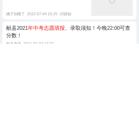
橘子别睡了
2022-07-04 10:25
20跟贴
献县2021
年中考志愿填报
、录取须知！今晚22:00可查
分数！
献县资讯
2021-07-03 13:32
井陉
中考
生及家长速看：2024
年中
考志愿填报
模拟演练提示
大陉网
2024-06-26 19:16
2023
年中考
考生
填报志愿
须知
张家口发布
2023-07-04 11:18
朔州市2022
年中考
，网上
填报志愿
公告！
朔州那些事儿
2022-06-29 20:29
3跟贴