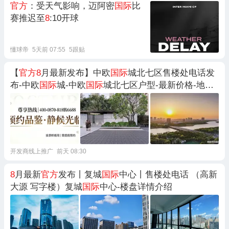
官方
：受天气影响，迈阿密
国际
比
赛推迟至
8
:10开球
懂球帝
5天前 07:55
5跟贴
【
官方8
月最新发布】中欧
国际
城北七区售楼处电话发
布-中欧
国际
城-中欧
国际
城北七区户型-最新价格-地址-
楼盘详情@青岛房天下好房
开发商线上推广
前天 08:30
8
月最新
官方
发布丨复城
国际
中心丨售楼处电话 （高新
大源 写字楼）复城
国际
中心-楼盘详情介绍