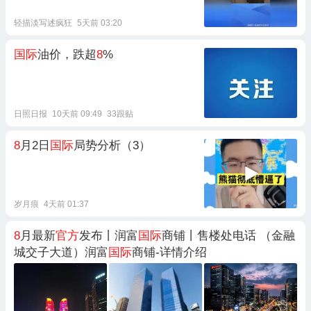
轻描淡写述疯狂
5天前 03:20
国际
油价，跌超
8
%
日照日报
10天前 09:49
33跟贴
8
月2日
国际
局势分析（3）
岁月痕
4天前 01:37
8
月最新
官方
发布丨润富
国际
商铺丨售楼处电话 （金融
城交子大道）润富
国际
商铺-详情介绍