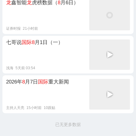
龙
鑫智能
龙
虎榜数据（
8
月6日）
证券时报
21小时前
七哥说
国际8
月1日（一）
浅海
5天前 03:54
2026年
8
月7日
国际
重大新闻
主持人天亮
15小时前
10跟贴
已无更多数据