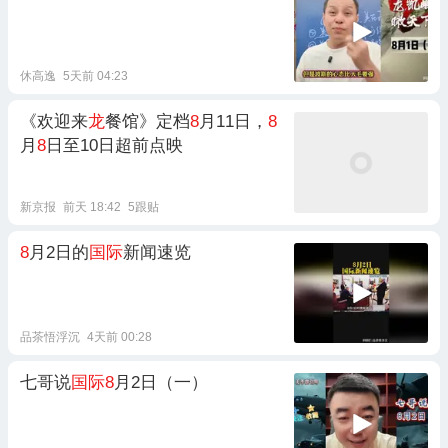
休高逸
5天前 04:23
《欢迎来
龙
餐馆》定档
8
月11日，
8
月
8
日至10日超前点映
新京报
前天 18:42
5跟贴
8
月2日的
国际
新闻速览
品茶悟浮沉
4天前 00:28
七哥说
国际8
月2日（一）