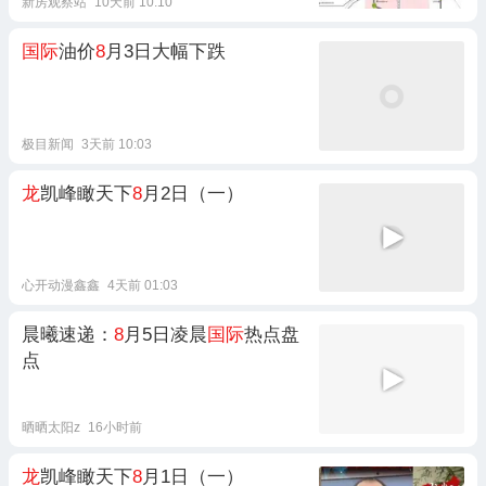
新房观察站
10天前 10:10
国际
油价
8
月3日大幅下跌
极目新闻
3天前 10:03
龙
凯峰瞰天下
8
月2日（一）
心开动漫鑫鑫
4天前 01:03
晨曦速递：
8
月5日凌晨
国际
热点盘
点
晒晒太阳z
16小时前
龙
凯峰瞰天下
8
月1日（一）