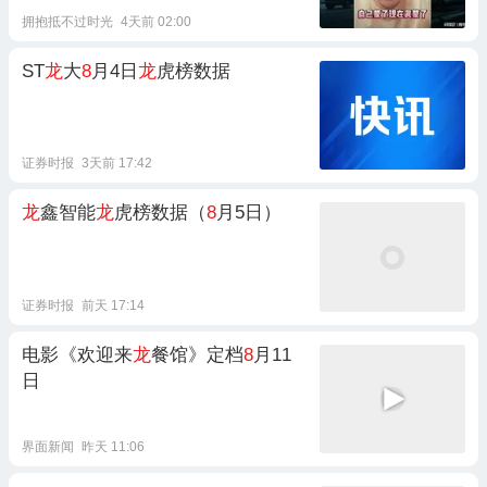
拥抱抵不过时光
4天前 02:00
ST
龙
大
8
月4日
龙
虎榜数据
证券时报
3天前 17:42
龙
鑫智能
龙
虎榜数据（
8
月5日）
证券时报
前天 17:14
电影《欢迎来
龙
餐馆》定档
8
月11
日
界面新闻
昨天 11:06