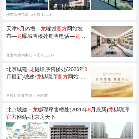
楼市新居指南
5天前 15:50
天津
8
月热搜—
龙
曜城
官方
网站发
布—
龙
曜城售楼处销售电话—
龙
曜
城最新备案信息—豆包解析【
龙
曜
城】
开发商咨询中心
4天前 13:17
北京城建·
龙
樾璟序售楼处(2026年
8
月最新)城建·
龙
樾璟序
官方
网站-北
京房天下
售楼处置业专线
6小时前
北京城建・
龙
樾璟序售楼处(2026年
8
月最新)
龙
樾璟序
官方
网站-北京房天下