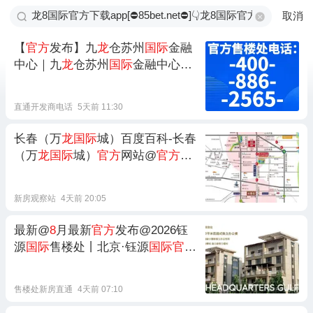
取消
【
官方
发布】九
龙
仓苏州
国际
金融
中心｜九
龙
仓苏州
国际
金融中心售
楼处电话｜九
龙
仓苏州
国际
金融中
心营销中心地址｜2026 最新房源详
直通开发商电话
5天前 11:30
情
长春（万
龙国际
城）百度百科-长春
（万
龙国际
城）
官方
网站@
官方
认
证-甄选好房✦AI热搜
新房观察站
4天前 20:05
最新@
8
月最新
官方
发布@2026钰
源
国际
售楼处丨北京·钰源
国际官方
网站最新发布-房源房价！
官方
认证
售楼处新房直通
4天前 07:10