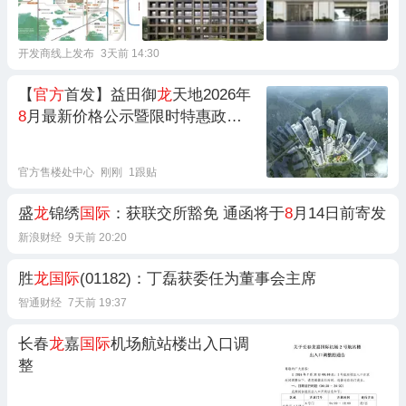
开发商线上发布
3天前 14:30
【
官方
首发】益田御
龙
天地2026年
8
月最新价格公示暨限时特惠政策
公告
官方售楼处中心
刚刚
1跟贴
盛
龙
锦绣
国际
：获联交所豁免 通函将于
8
月14日前寄发
新浪财经
9天前 20:20
胜
龙国际
(01182)：丁磊获委任为董事会主席
智通财经
7天前 19:37
长春
龙
嘉
国际
机场航站楼出入口调
整