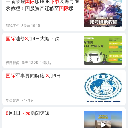
王者荣耀
国际
服HOK
下载
及账号继
承教程！国服资产迁移至
国际
服
解说夜色
3天前 19:15
国际
油价
8
月4日大幅下跌
极目新闻
前天 13:25
14跟贴
国际
军事要闻解读
8
月6日
华语智库
7小时前
8
月1日
国际
新闻速递