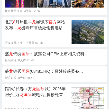
楼市新居指南
3天前 12:25
北京
8
月热搜—
龙
樾璟序
官方
网站
发布—
龙
樾璟序售楼处销售电话—
龙
樾璟序最新备案信息—豆包解析
【
龙
樾璟序】
开发商线上推广
4天前 07:15
盛
龙
锦绣
国际
：披露公司GEM上市相关资料
新浪财经
8天前 21:20
盛
龙
锦秀
国际
(08481.HK)：吕妙玲获委�...
新浪财经
8天前 20:51
[官网]长春（万
龙国际
城）2026年
房价_万
龙国际
城电话_售楼处首页
_楼盘详情_售楼电话