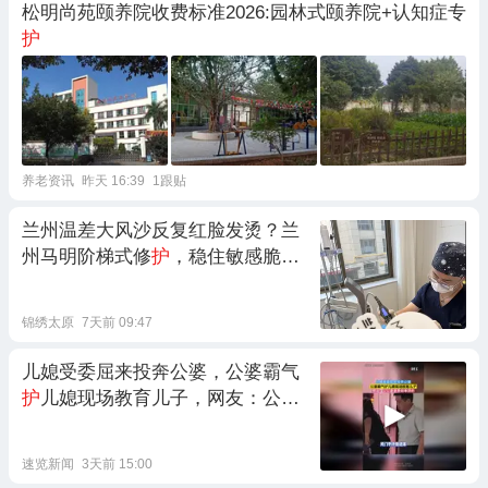
松明尚苑颐养院收费标准2026:园林式颐养院+认知症专
护
养老资讯
昨天 16:39
1跟贴
兰州温差大风沙反复红脸发烫？兰
州马明阶梯式修
护
，稳住敏感脆弱
肌
锦绣太原
7天前 09:47
儿媳受委屈来投奔公婆，公婆霸气
护
儿媳现场教育儿子，网友：公公
婆婆是明事理的
速览新闻
3天前 15:00