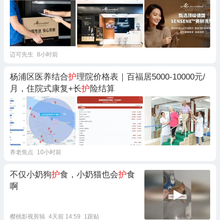
迈可先生
8小时前
杨浦区医养结合
护
理院价格表｜百福居5000-10000元/
月，住院式康复+长
护
险结算
养老焦点
10小时前
不仅小奶狗
护
食，小奶猫也会
护
食
啊
樱桃影视剪辑
4天前 14:59
1跟贴