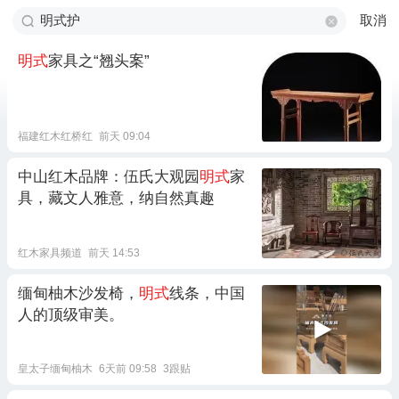
取消
明式
家具之“翘头案”
福建红木红桥红
前天 09:04
中山红木品牌：伍氏大观园
明式
家
具，藏文人雅意，纳自然真趣
红木家具频道
前天 14:53
缅甸柚木沙发椅，
明式
线条，中国
人的顶级审美。
皇太子缅甸柚木
6天前 09:58
3跟贴