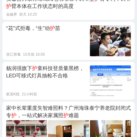
护
臂本体在工作状态时的高度
金融界
前天 10:25
“花”式拒毒，“生”动
护
苗
浙江禁毒
15天前 16:00
杨润强旗下
护
童科技登质量黑榜，
LED可移式灯具抽检不合格
家居K线
21小时前
家中长辈重度失智难照料？广州海珠泰宁养老院封闭式
专
护
，一站式解决家属照
护
难题