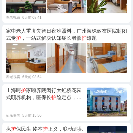
养老视窗
6天前 08:41
家中老人重度失智日夜难照料，广州海珠致友医院封闭
式专
护
，一站式解决认知症长者照
护
难题
养老视窗
6天前 08:54
上海呵
护
家颐养院闵行大虹桥花园
式颐养机构，医保长
护
险定点，自
理失能认知症一站式专业照
护
佰乐养老
5天前 15:50
执
护
保民生 终本
护
正义，联动追执