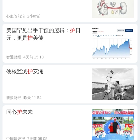
心血管前沿
2小时前
美国罕见出手干预的逻辑：
护
日
元，更是
护
美债
智通财经
4天前 15:13
硬核监测
护
安澜
新浪财经
昨天 11:54
同心
护
未来
中国建设报
7天前 09:05