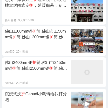
胜堂封闭式专
护
，延缓痴呆，专业
失智照
护
佰乐养老
3天前 15:30
佛山1100mm钢
护
筒,佛山市1150m
m钢
护
筒,佛山1200mm钢
护
筒,佛山
1250mm钢
护
筒,佛山1300mm钢
护
筒,佛山1350mm钢
护
筒,佛山市本地
tygt630
20小时前
钢
护
筒推荐厂家
佛山2400mm钢
护
筒,佛山市2450m
m钢
护
筒,佛山2500mm钢
护
筒,佛山
2550mm钢
护
筒,佛山2600mm钢
护
筒,佛山2650mm钢
护
筒,佛山市本地
tygt630
20小时前
钢
护
筒推荐厂家
沉浸式洗
护
Ganadi小狗请给我打分
吧