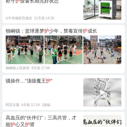
柜守
护
设备长期完好状态
U牛充电柜百德佳
11天前 14:20
独峒镇：篮球逐梦
护
少年，禁毒宣传
护
成长
独峒镇人民政府
8天前 17:48
骚操作…“顶级魔王
护
”
阿莎豆腐
4天前 11:19
1跟贴
高血压的“伙伴们”：三高共管，才
能
护
心又
护
肾