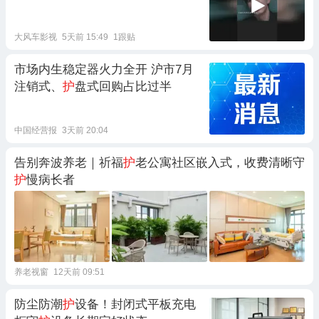
大风车影视
5天前 15:49
1跟贴
市场内生稳定器火力全开 沪市7月
注销式、
护
盘式回购占比过半
中国经营报
3天前 20:04
告别奔波养老｜祈福
护
老公寓社区嵌入式，收费清晰守
护
慢病长者
养老视窗
12天前 09:51
防尘防潮
护
设备！封闭式平板充电