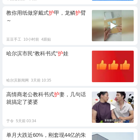
教你用纸做穿戴式
护
甲，龙鳞
护
臂
～
豆豆手工
10小时前
4跟贴
哈尔滨市民“教科书式”
护
娃
哈尔滨新闻网
3天前 10:35
高情商老公教科书式
护
妻，几句话
就搞定了婆婆
于令
5天前 03:34
单月大跌近60%，刚套现44亿的朱