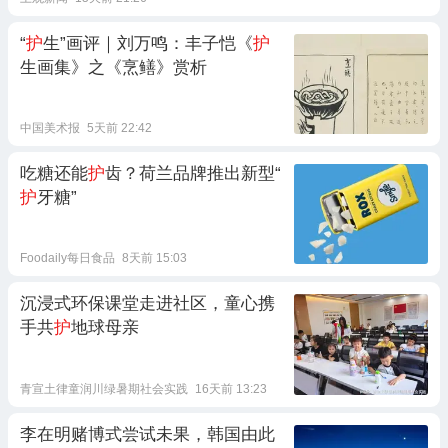
“
护
生”画评｜刘万鸣：丰子恺《
护
生画集》之《烹鳝》赏析
中国美术报
5天前 22:42
吃糖还能
护
齿？荷兰品牌推出新型“
护
牙糖”
Foodaily每日食品
8天前 15:03
沉浸式环保课堂走进社区，童心携
手共
护
地球母亲
青宣土律童润川绿暑期社会实践
16天前 13:23
李在明赌博式尝试未果，韩国由此