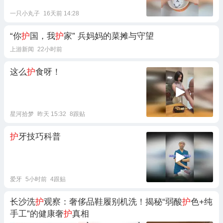
一只小丸子
16天前 14:28
“你
护
国，我
护
家” 兵妈妈的菜摊与守望
上游新闻
22小时前
这么
护
食呀！
星河拾梦
昨天 15:32
8跟贴
护
牙技巧科普
爱牙
5小时前
4跟贴
长沙洗
护
观察：奢侈品鞋履别机洗！揭秘“弱酸
护
色+纯
手工”的健康奢
护
真相