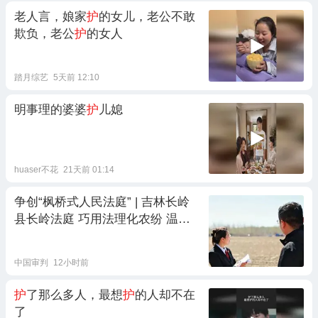
老人言，娘家
护
的女儿，老公不敢
欺负，老公
护
的女人
踏月综艺
5天前 12:10
明事理的婆婆
护
儿媳
huaser不花
21天前 01:14
争创“枫桥式人民法庭” | 吉林长岭
县长岭法庭 巧用法理化农纷 温情
司法
护
乡情
中国审判
12小时前
护
了那么多人，最想
护
的人却不在
了