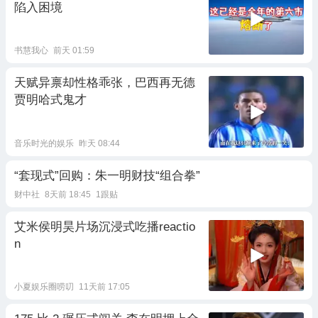
陷入困境
书慧我心
前天 01:59
天赋异禀却性格乖张，巴西再无德
贾明哈式鬼才
音乐时光的娱乐
昨天 08:44
“套现式”回购：朱一明财技“组合拳”
财中社
8天前 18:45
1跟贴
艾米侯明昊片场沉浸式吃播reactio
n
小夏娱乐圈唠叨
11天前 17:05