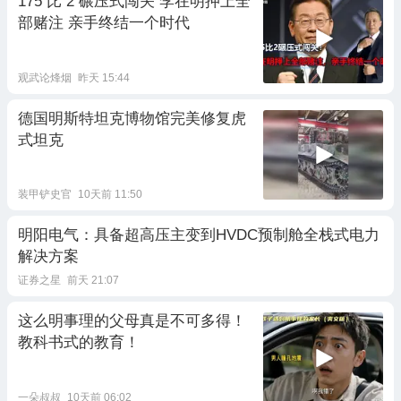
175 比 2 碾压式闯关 李在明押上全
部赌注 亲手终结一个时代
观武论烽烟
昨天 15:44
德国明斯特坦克博物馆完美修复虎
式坦克
装甲铲史官
10天前 11:50
明阳电气：具备超高压主变到HVDC预制舱全栈式电力
解决方案
证券之星
前天 21:07
这么明事理的父母真是不可多得！
教科书式的教育！
一朵叔叔
10天前 06:02