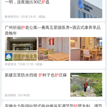
一明，连夜抛出30亿
护
盘
数智研究社
5天前 19:41
3跟贴
广州祈福
护
老公寓—番禺五星级医养+酒店式康养享品
质晚年
养老资讯
7天前 17:35
1跟贴
新建百里防水挡墙
护
村子也
护
庄稼
新浪财经
20小时前
安徽合力取得站驾式电动堆垛车调节型
护
臂专利，调节