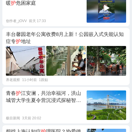
暖
护
危困家庭
创作者_jOVV
前天 17:33
丰台馨园老年公寓收费8月上新！公园嵌入式失能认知
症专
护
地址
养老观察
11小时前
1跟贴
青春
护
江安澜，共治幸福河，洪山
城管大学生夏令营沉浸式探秘智慧
水务
极目新闻
3天前 20:02
想找上海认知症
护
理医院？协爱德