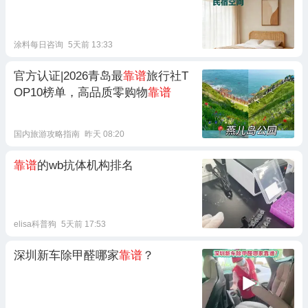
涂料每日咨询
5天前 13:33
官方认证|2026青岛最
靠谱
旅行社T
OP10榜单，高品质零购物
靠谱
国内旅游攻略指南
昨天 08:20
靠谱
的wb抗体机构排名
elisa科普狗
5天前 17:53
深圳新车除甲醛哪家
靠谱
？