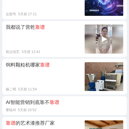
众想号
5天前 17:11
我都说了营乾
靠谱
初尘综艺
3天前 12:41
饲料颗粒机哪家
靠谱
杨二明
5天前 11:54
AI智能营销到底靠不
靠谱
擎拓AI
5天前 10:52
靠谱
的艺术漆推荐厂家