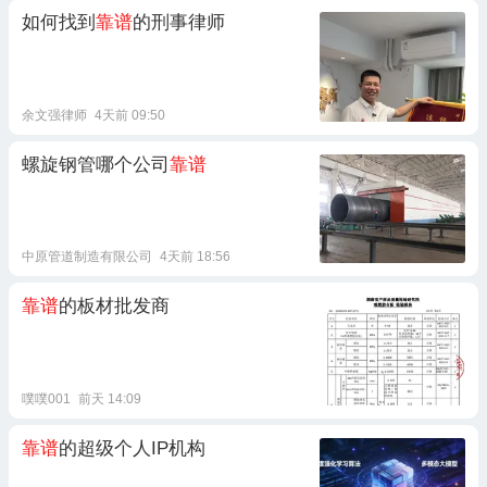
如何找到
靠谱
的刑事律师
余文强律师
4天前 09:50
螺旋钢管哪个公司
靠谱
中原管道制造有限公司
4天前 18:56
靠谱
的板材批发商
噗噗001
前天 14:09
靠谱
的超级个人IP机构