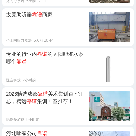
见闻分享者
5天前 17:11
太原助听器
靠谱
商家
小王的听力魔法
5天前 10:44
专业的行业内
靠谱
的太阳能潜水泵
哪个
靠谱
悦企科技
7小时前
2026精选成都
靠谱
美术集训画室汇
总，精选
靠谱
集训画室推荐！
恺恺爱游戏
9小时前
河北哪家公司
靠谱