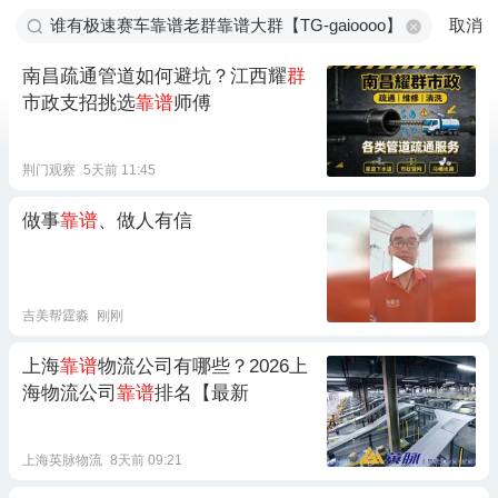
取消
南昌疏通管道如何避坑？江西耀
群
市政支招挑选
靠谱
师傅
荆门观察
5天前 11:45
做事
靠谱
、做人有信
吉美帮霆淼
刚刚
上海
靠谱
物流公司有哪些？2026上
海物流公司
靠谱
排名【最新
上海英脉物流
8天前 09:21