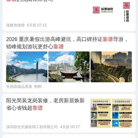
张晓旭律师
6天前 07:15
2026 重庆暑假出游高峰避坑，高口碑持证
靠谱
导游，
错峰规划游玩更舒心
靠谱
全国高端品质游
刚刚
阳光简装龙岗装修，老房新居焕新
省心省钱超
靠谱
深圳阳光天缘装饰工程有限公司
4天前 00:27