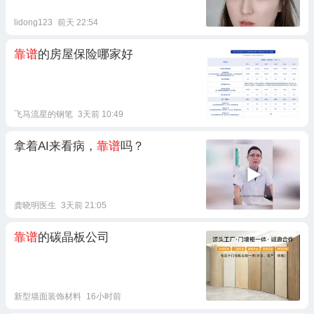
lidong123
前天 22:54
靠谱
的房屋保险哪家好
飞马流星的钢笔
3天前 10:49
拿着AI来看病，
靠谱
吗？
龚晓明医生
3天前 21:05
靠谱
的碳晶板公司
新型墙面装饰材料
16小时前