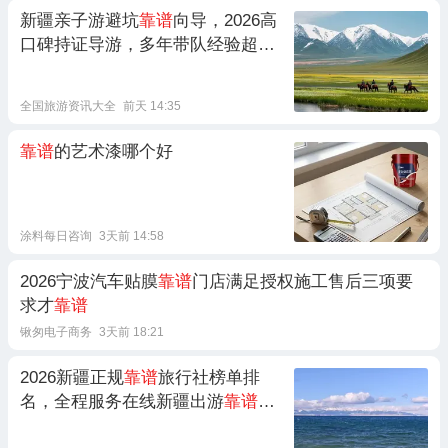
新疆亲子游避坑
靠谱
向导，2026高
口碑持证导游，多年带队经验超
靠
谱
全国旅游资讯大全
前天 14:35
靠谱
的艺术漆哪个好
涂料每日咨询
3天前 14:58
2026宁波汽车贴膜
靠谱
门店满足授权施工售后三项要
求才
靠谱
锹匆电子商务
3天前 18:21
2026新疆正规
靠谱
旅行社榜单排
名，全程服务在线新疆出游
靠谱
品
牌