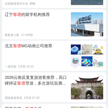
全国旅游资讯大全
刚刚
辽宁
靠谱
的留学机构推荐
新航道小航
17小时前
北京
靠谱
MG动画公司推荐
一诺动画
3天前 15:52
2026云南反复复游游客推荐，高口
碑持证
靠谱
导游，多次游玩实测真
心
靠谱
朋游旅游资讯
3天前 07:35