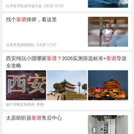
红岸谷手机信号放大器
3天前 10:32
找个
靠谱
律师，看这里
甘肃萃英律师团队
5天前 17:27
西安纯玩小团哪家
靠谱
？2026实测筛选标准+
靠谱
导游
全攻略
旅行攻略定制指南
刚刚
太原助听器
靠谱
售后中心