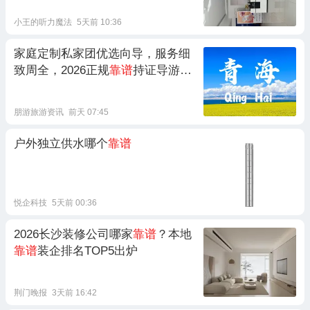
小王的听力魔法
5天前 10:36
家庭定制私家团优选向导，服务细
致周全，2026正规
靠谱
持证导游专
业
靠谱
朋游旅游资讯
前天 07:45
户外独立供水哪个
靠谱
悦企科技
5天前 00:36
2026长沙装修公司哪家
靠谱
？本地
靠谱
装企排名TOP5出炉
荆门晚报
3天前 16:42