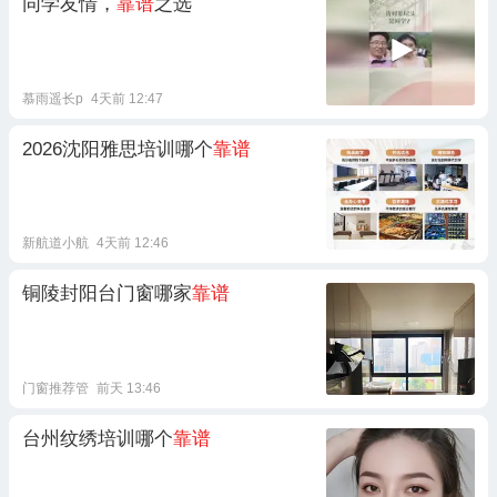
同学友情，
靠谱
之选
慕雨遥长p
4天前 12:47
2026沈阳雅思培训哪个
靠谱
新航道小航
4天前 12:46
铜陵封阳台门窗哪家
靠谱
门窗推荐管
前天 13:46
台州纹绣培训哪个
靠谱