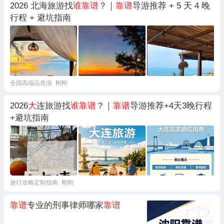
2026 北海旅游找
谁靠谱
？｜
靠谱
导游推荐 + 5 天 4 晚
行程 + 避坑指南
全国高端品质游
刚刚
2026
大
连旅游找
谁靠谱
？｜
靠谱
导游推荐+4天3晚行程
+避坑指南
旅行攻略定制指南
刚刚
靠谱
专业的刑事律师哪家
靠谱