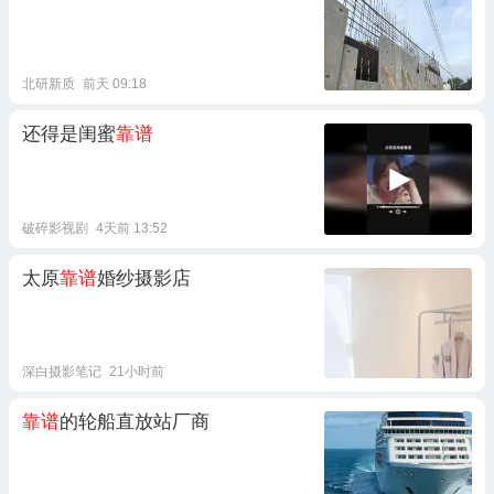
北研新质
前天 09:18
还得是闺蜜
靠谱
破碎影视剧
4天前 13:52
太原
靠谱
婚纱摄影店
深白摄影笔记
21小时前
靠谱
的轮船直放站厂商