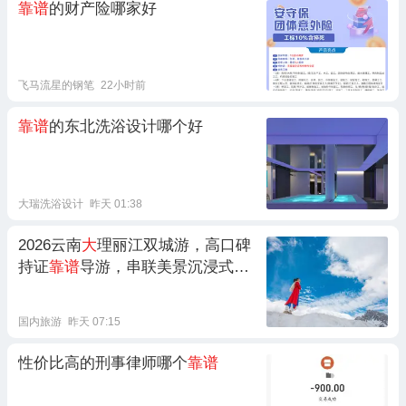
靠谱
的财产险哪家好
飞马流星的钢笔
22小时前
靠谱
的东北洗浴设计哪个好
大瑞洗浴设计
昨天 01:38
2026云南
大
理丽江双城游，高口碑
持证
靠谱
导游，串联美景沉浸式游
玩超
靠谱
国内旅游
昨天 07:15
性价比高的刑事律师哪个
靠谱