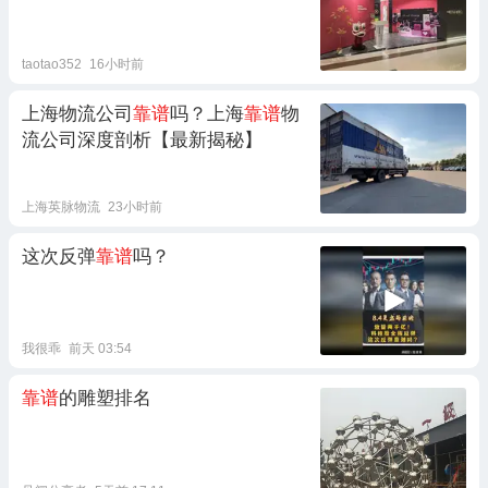
taotao352
16小时前
上海物流公司
靠谱
吗？上海
靠谱
物
流公司深度剖析【最新揭秘】
上海英脉物流
23小时前
这次反弹
靠谱
吗？
我很乖
前天 03:54
靠谱
的雕塑排名