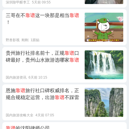
深圳除甲醛李工
5天前 09:55
三哥在不
靠谱
这一块那是相当
靠谱
！
野兽影视
刚刚
1跟贴
贵州旅行社排名前十，正规
靠谱
口
碑最好，贵州山水旅游选哪家
靠谱
国内旅游资讯
6天前 10:15
恩施
靠谱
旅行社口碑权威排名，正
规合规稳定运营，出游
靠谱
不踩雷
国内旅游攻略大全
4天前 07:05
靠谱
的沈阳律师公司