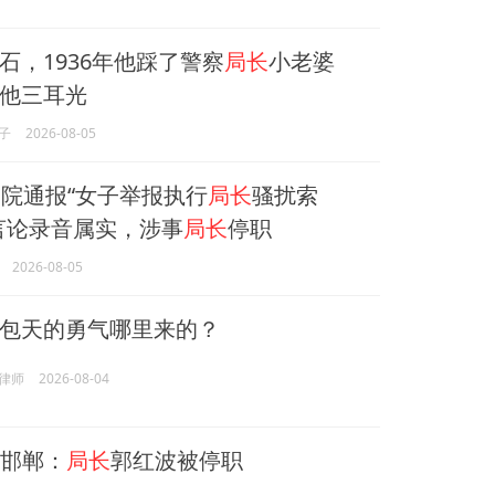
石，1936年他踩了警察
局长
小老婆
他三耳光
子
2026-08-05
院通报“女子举报执行
局长
骚扰索
言论录音属实，涉事
局长
停职
2026-08-05
包天的勇气哪里来的？
律师
2026-08-04
北邯郸：
局长
郭红波被停职