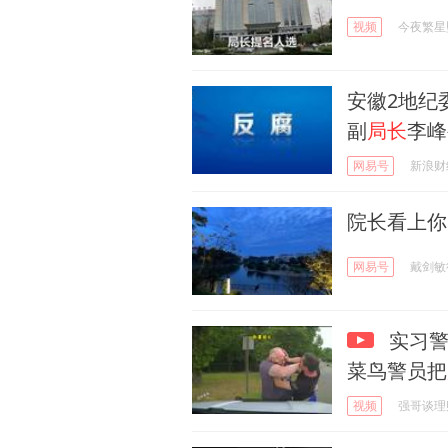
视频
今夜繁星
安徽2地纪
副
局长
李峰
网易号
新浪财
院长看上你
网易号
戴剑敏
实习警
菜鸟警员把
视频
强哥谈理