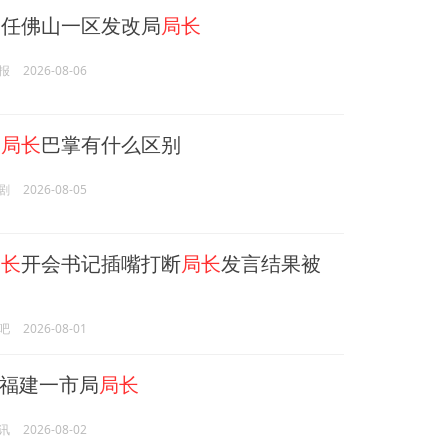
任佛山一区发改局
局长
报
2026-08-06
扇
局长
巴掌有什么区别
剧
2026-08-05
局长
开会书记插嘴打断
局长
发言结果被
吧
2026-08-01
福建一市局
局长
讯
2026-08-02