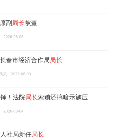
原副
局长
被查
2026-08-06
长春市经济合作局
局长
风采
2026-08-03
锤！法院
局长
索贿还搞暗示施压
2026-08-04
人社局新任
局长