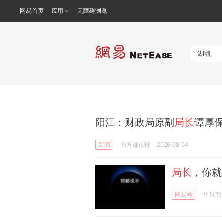
网易首页
应用
无障碍浏览
阳江：财政局原副
局长
谭厚
新闻
南方都市报
2026-08-04
局长
，你就
网易号
星球商