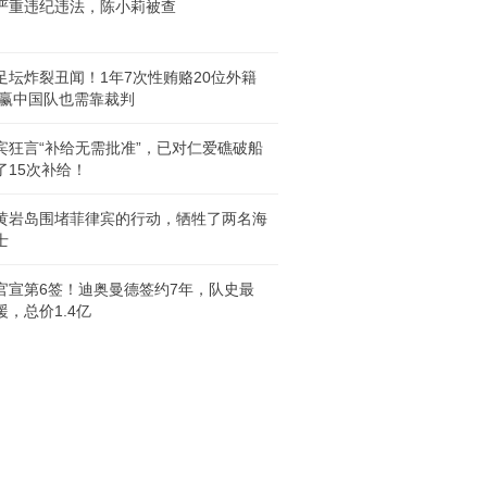
严重违纪违法，陈小莉被查
足坛炸裂丑闻！1年7次性贿赂20位外籍
 赢中国队也需靠裁判
宾狂言“补给无需批准”，已对仁爱礁破船
了15次补给！
黄岩岛围堵菲律宾的行动，牺牲了两名海
士
官宣第6签！迪奥曼德签约7年，队史最
援，总价1.4亿