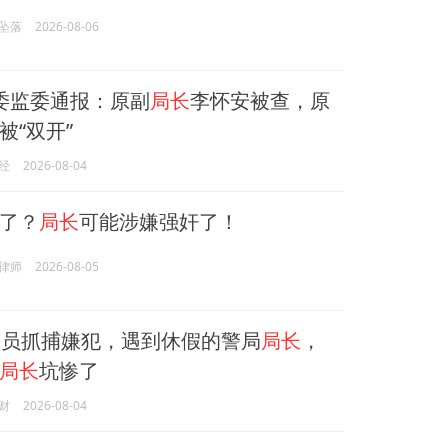
坠落
2026-08-06
委监委通报：原副
局长
李怀安被查，原
被“双开”
经
2026-08-04
了？
局长
可能涉嫌强奸了！
律师
2026-08-05
员抓捕嫌犯，遇到休假的警局
局长
，
局长
坑惨了
财
2026-08-04