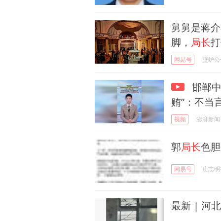
舅舅是蒋介
脚，
局长
打
网易号
壁炉公
邯郸中
贿”：不当
视频
澎湃新闻
郭
局长
色胆
网易号
庄志明
最新 | 河