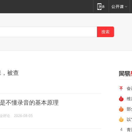
保，被查
奋
维
是不懂录音的基本原理
部
业评论
2026-08-05
以
青
4