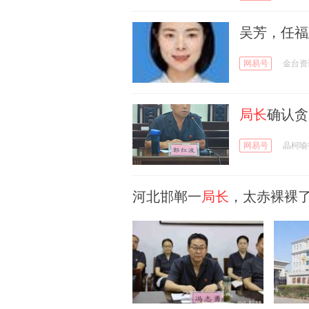
吴芳，任福
网易号
金台资
局长
确认贪
网易号
晶柯喻
河北邯郸一
局长
，太赤裸裸