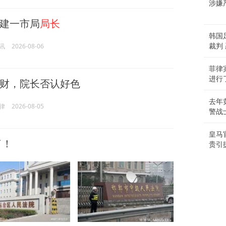
涉嫌
建一市局
局长
韩国
讯
2026-08-06
裁判
菲律
进行
财，院长否认好色
去年
律
2026-08-05
警战
皇马
了！
贵引