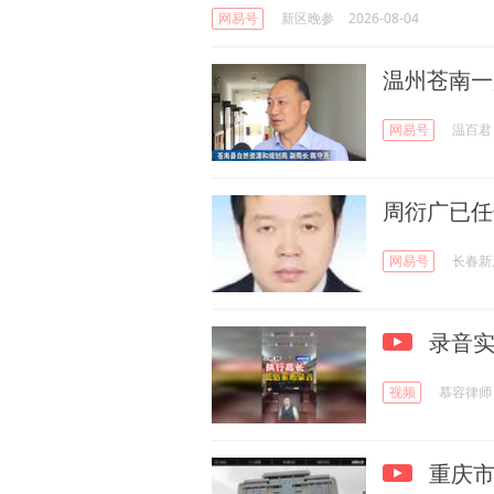
网易号
新区晚参
2026-08-04
温州苍南一
网易号
温百君
周衍广已任
网易号
长春新
录音实
视频
慕容律师
重庆市