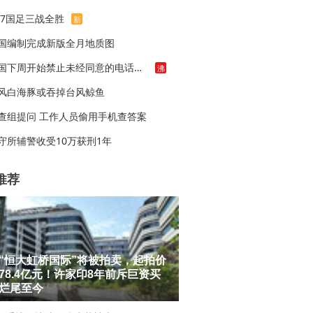
17国足三战全胜
新
国编制完成新版全月地质图
法国下周开始禁止未经同意的电话营销
沸
风白海豚或吞掉台风鲸鱼
查组提问 工作人员偷用手机查答案
守所辅警收受10万获刑1年
推荐
“恒大虹桥国际”将被拍卖，起拍价
78.4亿元！许家印8年前斥巨资买
烂尾至今