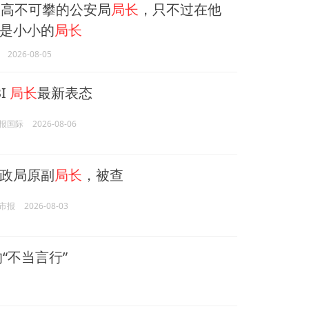
高不可攀的公安局
局长
，只不过在他
是小小的
局长
2026-08-05
I
局长
最新表态
报国际
2026-08-06
政局原副
局长
，被查
市报
2026-08-03
的“不当言行”