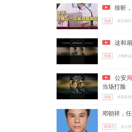
徐昕，
视频
南方都市
这和
视频
小橘来说
公安
当场打脸
视频
搞笑影视
邓朝祥，任
网易号
金台资