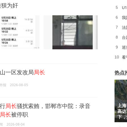
狼狈为奸
U
5
我
6
7
台
8
巡
9
看
10
山一区发改局
局长
热点
市报
2026-08-05
行
局长
骚扰索贿，邯郸市中院：录音
上海
1
高达
局长
被停职
2
下，
闻
2026-08-04
3