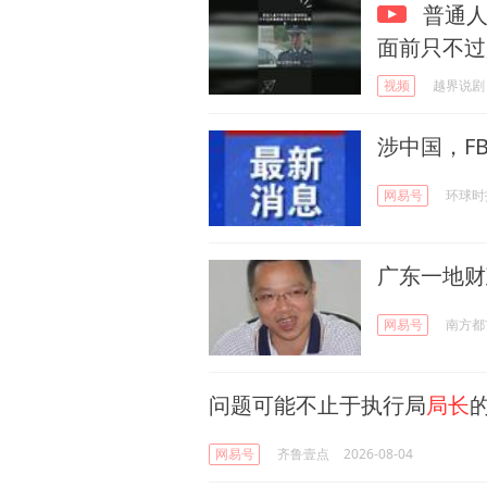
普通人
面前只不过
视频
越界说剧
涉中国，FB
网易号
环球时
广东一地财
网易号
南方都
问题可能不止于执行局
局长
网易号
齐鲁壹点
2026-08-04