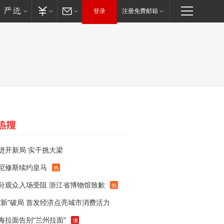
登录
注册免费邮箱
进开新局 实干挑大梁
尼修斯续约皇马
热
分观众入场受阻 浙江省博物馆致歉
热
“新”破局 首发经济点亮城市消费活力
海拉面告别“兰州拉面”
沸