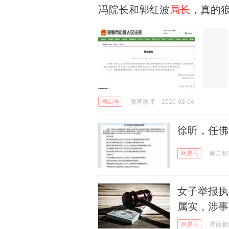
冯院长和郭红波
局长
，真的
网易号
微言微评
2026-08-04
徐昕，任佛
网易号
南方都
女子举报执
属实，涉事
网易号
界面新