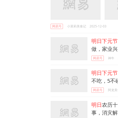
网易号
小茉莉美食记
2025-12-03
明日下元节
做，家业兴
网易号
神牛
明日下元节
不吃，5不
网易号
阿龙美
明日
农历十
事，消灾解