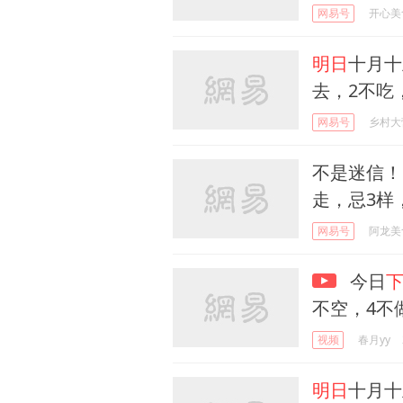
网易号
开心美
明日
十月十
去，2不吃
网易号
乡村大
不是迷信！
走，忌3样
网易号
阿龙美
今日
不空，4不
视频
春月yy
明日
十月十