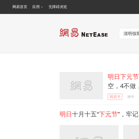
网易首页
应用
无障碍浏览
明日下元节
空，4不做
网易号
神牛
明日
十月十五“
下元节
”，牢