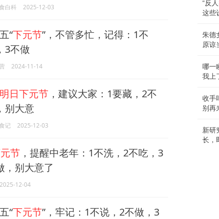
“反
食白科
2025-12-03
这些
五“
下元节
”，不管多忙，记得：1不
朱德
原谅
，3不做
营
2024-11-14
哪一
我上
明日下元节
，建议大家：1要藏，2不
收手
，别大意
别再
食记
2025-12-03
新研
长，
下元节
，提醒中老年：1不洗，2不吃，3
做，别大意了
2025-12-04
五“
下元节
”，牢记：1不说，2不做，3