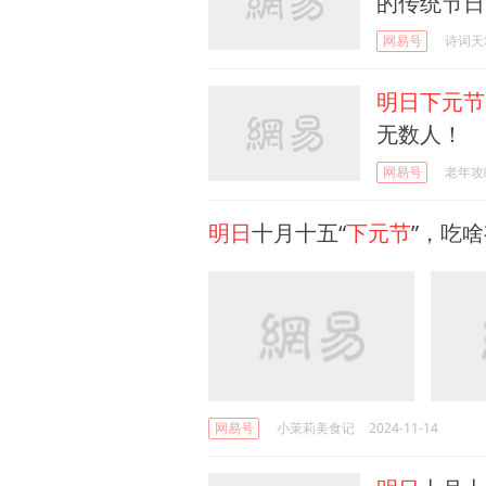
的传统节日
网易号
诗词天
明日下元节
无数人！
网易号
老年攻
明日
十月十五“
下元节
”，吃
网易号
小茉莉美食记
2024-11-14