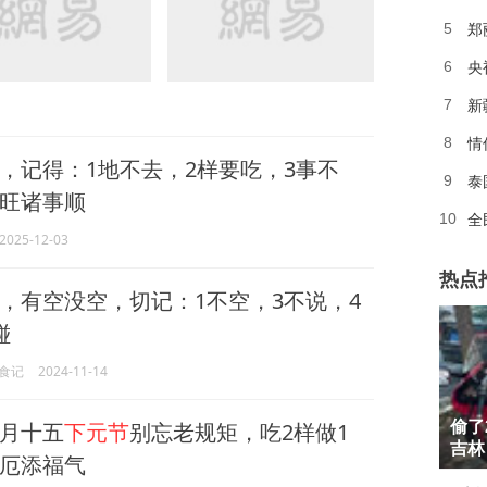
郑
5
央
6
新
7
情
8
，记得：1地不去，2样要吃，3事不
泰
9
旺诸事顺
全
10
2025-12-03
热点
，有空没空，切记：1不空，3不说，4
碰
食记
2024-11-14
1
月十五
下元节
别忘老规矩，吃2样做1
偷了
2
吉林
厄添福气
3