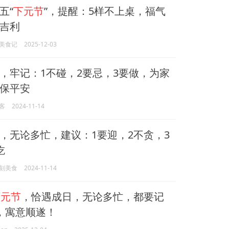
五“
下元节
”，提醒：5样不上桌，福气
吉利
美食记
2025-12-03
，牢记：1不碰，2要忌，3要做，为家
保平安
客
2024-11-14
，无论多忙，建议：1要迎，2不贪，3
吃
刻美食
2024-11-14
下元节
，恰遇成日，无论多忙，都要记
，寓意顺遂！