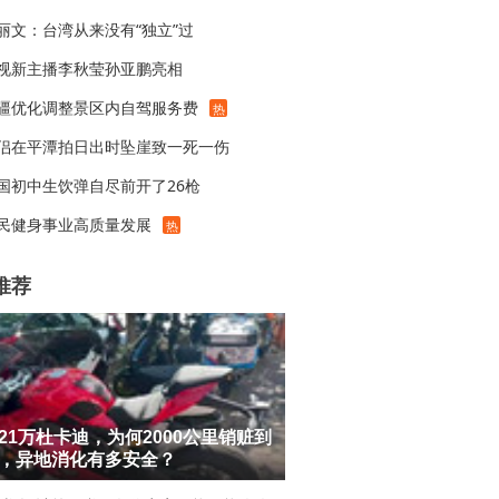
丽文：台湾从来没有“独立”过
视新主播李秋莹孙亚鹏亮相
疆优化调整景区内自驾服务费
热
侣在平潭拍日出时坠崖致一死一伤
国初中生饮弹自尽前开了26枪
民健身事业高质量发展
热
推荐
21万杜卡迪，为何2000公里销赃到
，异地消化有多安全？