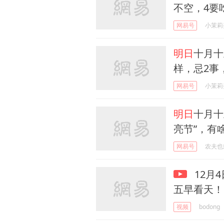
不空，4要
网易号
小茉莉
明日
十月十
样，忌2事
网易号
小茉莉
明日
十月十
亮节”，有
网易号
农夫也
12月4
五早看天！
视频
bodong