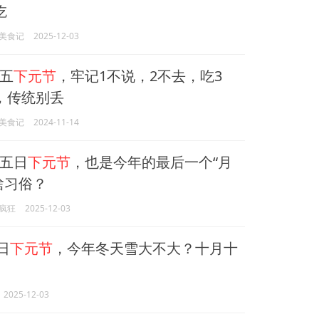
吃
美食记
2025-12-03
五
下元节
，牢记1不说，2不去，吃3
，传统别丢
美食记
2024-11-14
五日
下元节
，也是今年的最后一个“月
啥习俗？
疯狂
2025-12-03
日
下元节
，今年冬天雪大不大？十月十
2025-12-03