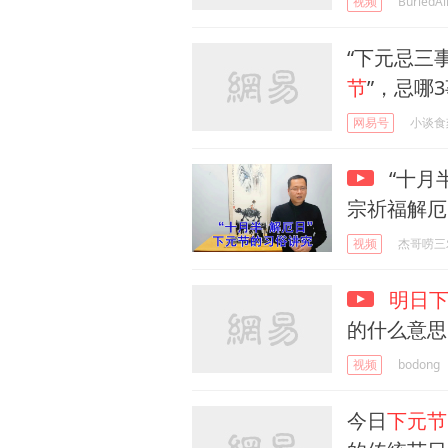
视频
BuriedAl
“下元忌三
节
”，忌哪
网易号
小谈食
“十月
宗祈福解厄
视频
杰哥唠三
明日
的什么意思
视频
bodong
今日
下元节