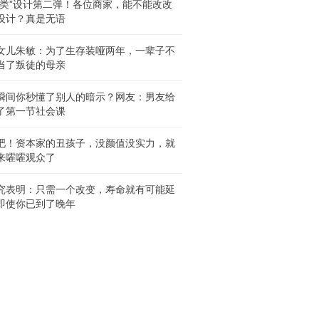
人类”设计第二弹！各位商家，能不能改改
设计？真是无语
女儿朱敏：为了生存装哑两年，一辈子不
当了叛徒的母亲
瞬间你秒懂了别人的暗示？网友：男友给
了第一节社会课
吧！资本家的丑孩子，没颜值没实力，就
来嚯嚯观众了
究表明：只需一个改变，寿命就有可能延
即使你已到了晚年