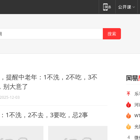
，提醒中老年：1不洗，2不吃，3不
，别大意了
乐
2025-12-03
河
记：1不洗，2不去，3要吃，忌2事
光
4