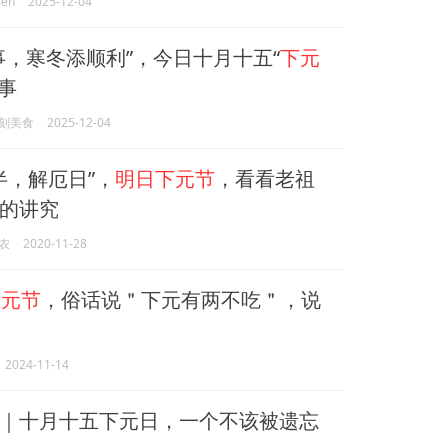
ien
2025-12-04
事，寒冬添顺利”，今日十月十五“
下元
3事
刻美食
2025-12-04
半，解厄日”，
明日下元节
，看看老祖
的讲究
农
2020-11-28
下元节
，俗话说＂下元有两不吃＂，说
2024-11-14
｜十月十五下元日，一个不该被遗忘