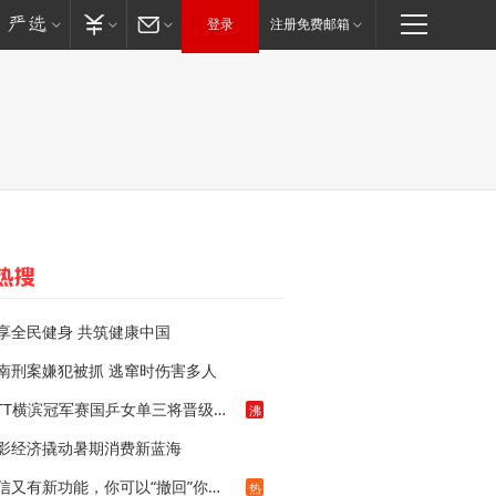
登录
注册免费邮箱
享全民健身 共筑健康中国
南刑案嫌犯被抓 逃窜时伤害多人
WTT横滨冠军赛国乒女单三将晋级四强
沸
影经济撬动暑期消费新蓝海
微信又有新功能，你可以“撤回”你的撤回了！
热