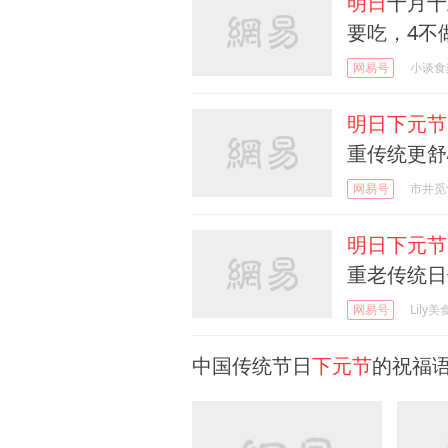
明日
十月十
要吃，4不
网易号
小谈食
明日下元节
重传统更舒
网易号
市井觅
明日下元节
重老传统日
网易号
Lily
中国传统节日
下元节
的祝福