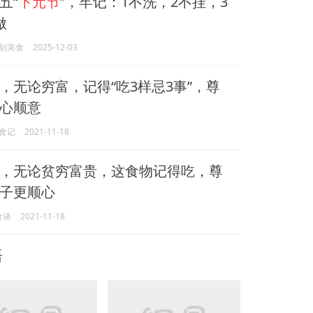
五“
下元节
”，牢记：1不洗，2不挂，3
做
刻美食
2025-12-03
，无论穷富，记得“吃3样忌3事”，尊
心顺意
食记
2021-11-18
，无论贫穷富贵，这食物记得吃，尊
子更顺心
美食谈
2021-11-18
语