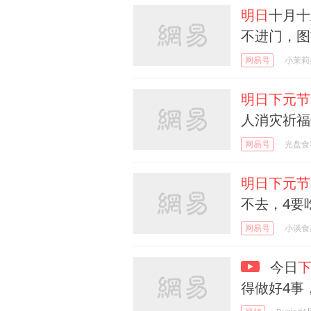
明日
十月十
不进门，图
网易号
小茉莉
明日下元节
人消灾祈福
网易号
光盘食
明日下元节
不去，4要
网易号
小谈食
今日
得做好4事