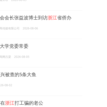
会会长张益波博士到访
浙江
省侨办
商传媒有限公司
2026-08-06
大学党委常委
闻网吕梁
2026-08-05
兴被查的5条大鱼
26-08-02
在
浙江
打工骗的老公