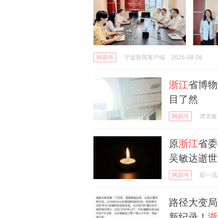
网易号
宁波新闻客户端
2026-08-06
浙江
省博物
目了然
网易号
谭浩俊
原
浙江
省委
吴敏达逝世
网易号
双一流
路径大变局
新纪录！
浙