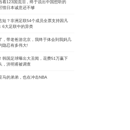
当着123国流泪，终于说出中国想听的
可惜日本诚意还不够
志短？非洲足联54个成员全票支持因凡
：6大足联中的异类
了，带老爸游北京，我终于体会到我妈几
的隐忍有多伟大!
！韩国足球曝出大丑闻，花费51万赢下
队，洪明甫被调查
亚马的弟弟，也在冲击NBA