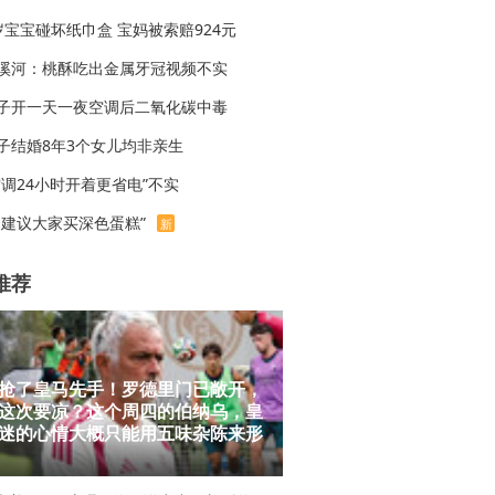
岁宝宝碰坏纸巾盒 宝妈被索赔924元
溪河：桃酥吃出金属牙冠视频不实
子开一天一夜空调后二氧化碳中毒
子结婚8年3个女儿均非亲生
空调24小时开着更省电”不实
不建议大家买深色蛋糕”
新
推荐
抢了皇马先手！罗德里门已敞开，
这次要凉？这个周四的伯纳乌，皇
迷的心情大概只能用五味杂陈来形