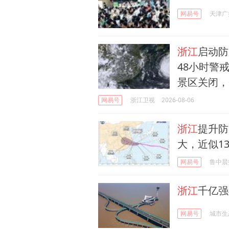
网易号
天津广
浙江
启动防
48小时警
景区关闭，
网易号
浙江卫视
2026-08-06
浙江
提升防
大，近似1
网易号
鲁中晨
浙江
千亿强
网易号
城市生