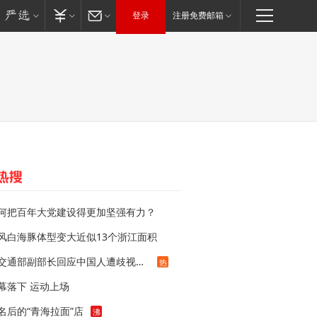
登录
注册免费邮箱
何把百年大党建设得更加坚强有力？
风白海豚体型变大近似13个浙江面积
泰交通部副部长回应中国人遭歧视手势
热
幕落下 运动上场
名后的“青海拉面”店
沸