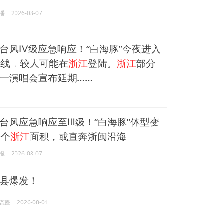
播
2026-08-07
台风Ⅳ级应急响应！“白海豚”今夜进入
戒线，较大可能在
浙江
登陆。
浙江
部分
一演唱会宣布延期……
台风应急响应至Ⅲ级！“白海豚”体型变
3个
浙江
面积，或直奔浙闽沿海
报
2026-08-07
县爆发！
态圈
2026-08-01