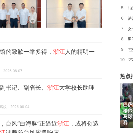
1
5
泸
6
女
7
男
8
“
9
馆的致歉一举多得，
浙江
人的精明一
“
10
2026-08-07
热点
副书记、副省长、
浙江
大学校长助理
巴萨
高校
2026-08-04
穆帅
1
马球
，台风“白海豚”正逼近
浙江
，或将创造
2
容
江
调整防台风应急响应
3