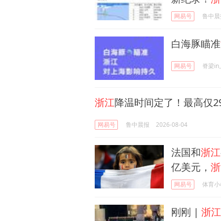
网易号
鲁中晨
白海豚瞄准
网易号
脊梁i
浙江
降温时间定了！最高仅2
网易号
鲁中晨报
2026-08-04
法国和
浙江
亿美元，
浙
网易号
体育小
刚刚 |
浙江