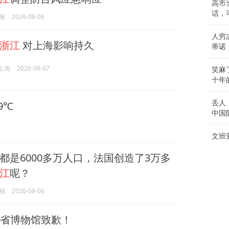
高市
话，
报
2026-08-06
人穷
浙江
对上海影响持久
蒂诺
n上海
2026-08-07
笑麻
十年
丢人
9℃
中国
文班
都是6000多万人口，法国创造了3万多
江
呢？
柚
2026-08-06
省博物馆致歉！