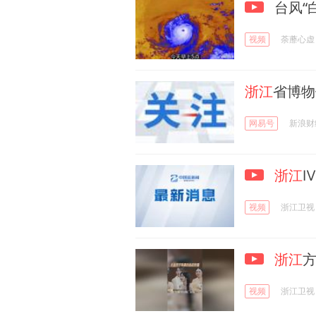
台风“
视频
荼蘼心虚
浙江
省博物
网易号
新浪财
浙江
视频
浙江卫视
浙江
视频
浙江卫视