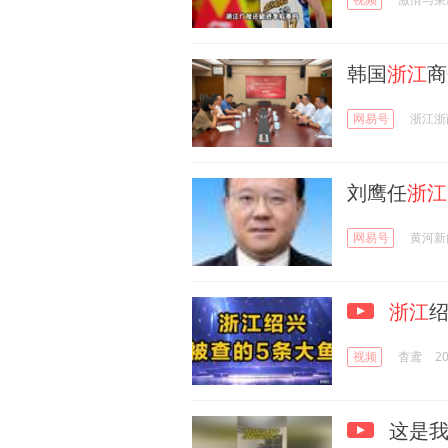
韩国
浙江
商
网易号
浙江浙
刘鹰任
浙江
网易号
黄河新
浙江
绍
视频
杳鸢
20
这是我