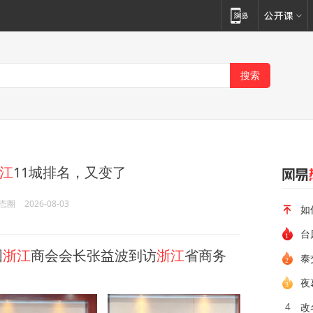
江
11城排名，又变了
态圈
2026-08-03
如
台
国
浙江
商会会长张益波到访
浙江
省商务
夜
改
4