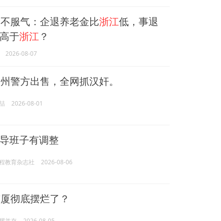
不服气：企退养老金比
浙江
低，事退
高于
浙江
？
2026-08-07
台州警方出售，全网抓汉奸。
喆
2026-08-01
导班子有调整
程教育杂志社
2026-08-06
广厦彻底摆烂了？
耀并存
2026-08-05