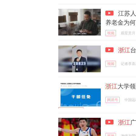
江苏人
养老金为何
视频
观星赏月
浙江
视频
记者李喜
浙江
大学领
网易号
中国远
浙江
视频
激情与荣