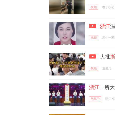
视频
樱子综艺
浙江
视频
悉牛一荞
大批
视频
道曼凡
浙江
一所大
网易号
浙江发