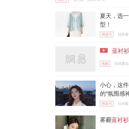
夏天，选一
型！
网易号
扶芽看
蓝衬
视频
哇哇爱追
小心，这件
的“氛围感神
网易号
日本窗
雾霾
蓝衬衫