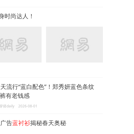
身时尚达人！
天流行“蓝白配色”！郑秀妍蓝色条纹
裤有老钱感
搭daily
2026-08-01
广告
蓝衬衫
揭秘春天奥秘