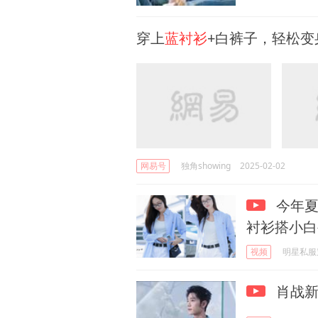
穿上
蓝衬衫
+白裤子，轻松变
网易号
独角showing
2025-02-02
今年夏
衬衫搭小白
视频
明星私服穿
肖战新