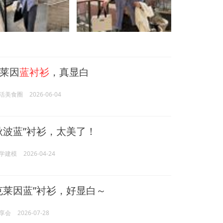
莱因
蓝衬衫
，真显白
活美食圈
2026-06-04
秋波蓝”衬衫，太美了！
学建模
2026-04-24
克莱因蓝”衬衫，好显白～
享会
2026-07-28