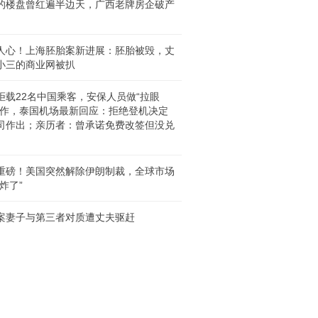
的楼盘曾红遍半边天，广西老牌房企破产
人心！上海胚胎案新进展：胚胎被毁，丈
小三的商业网被扒
拒载22名中国乘客，安保人员做“拉眼
动作，泰国机场最新回应：拒绝登机决定
司作出；亲历者：曾承诺免费改签但没兑
重磅！美国突然解除伊朗制裁，全球市场
炸了”
案妻子与第三者对质遭丈夫驱赶