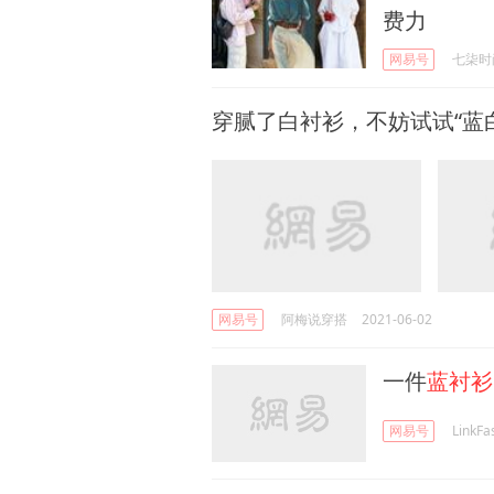
费力
网易号
七柒时
穿腻了白衬衫，不妨试试“蓝
网易号
阿梅说穿搭
2021-06-02
一件
蓝衬衫
网易号
LinkFa