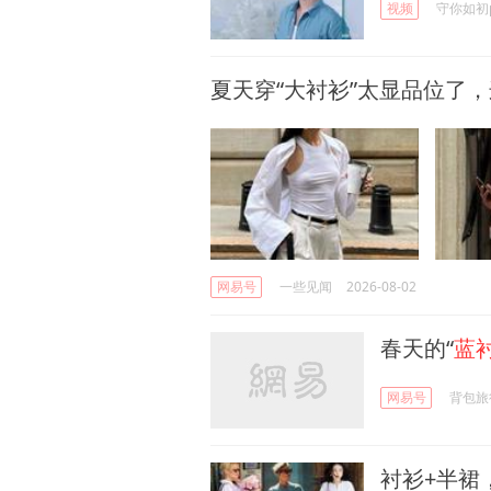
视频
守你如初
夏天穿“大衬衫”太显品位了
网易号
一些见闻
2026-08-02
春天的“
蓝
网易号
背包旅
衬衫+半裙