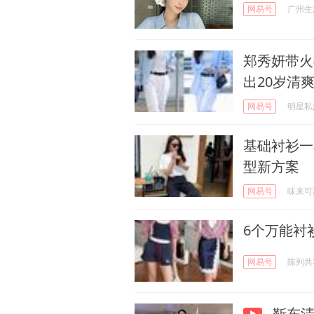
网易号
广州生
郑秀妍带火
出20岁清
网易号
明星私服
基础衬衫一
型新方案
网易号
味来可
6个万能衬
网易号
陈列共
靳东清