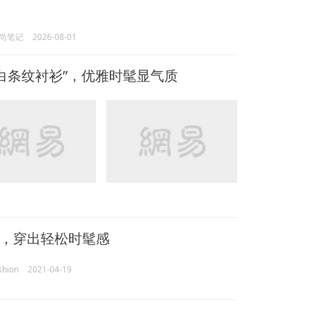
尚笔记
2026-08-01
白条纹衬衫”，优雅时髦显气质
，穿出轻松时髦感
shion
2021-04-19