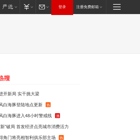
登录
注册免费邮箱
进开新局 实干挑大梁
风白海豚登陆地点更新
热
风白海豚进入48小时警戒线
沸
“新”破局 首发经济点亮城市消费活力
得角门将亮相智利俱乐部主场
热