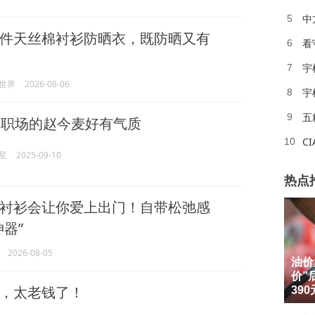
中
5
件天丝棉衬衫防晒衣，既防晒又有
看
6
宇
7
世界
2026-08-06
宇
8
五
9
衫
职场的赵今麦好有气质
C
10
星
2025-09-10
热点
衬衫会让你爱上出门！自带松弛感
器”
2026-08-05
油价
1
价”
，太老钱了！
2
39
3