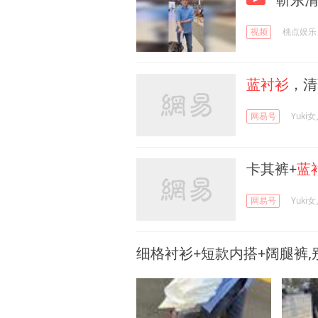
视频
桃点娱乐
蓝衬衫
，清
网易号
Yuki
卡其裤+
蓝
网易号
Yuki
细格衬衫+短款内搭+阔腿裤