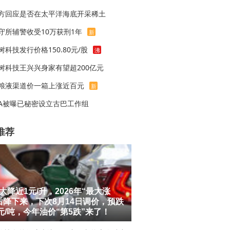
方回应是否在太平洋海底开采稀土
守所辅警收受10万获刑1年
新
树科技发行价格150.80元/股
沸
树科技王兴兴身家有望超200亿元
粮液渠道价一箱上涨近百元
新
IA被曝已秘密设立古巴工作组
推荐
大降近1元/升，2026年“最大涨
后降下来，下次8月14日调价，预跌
0元/吨，今年油价“第5跌”来了！