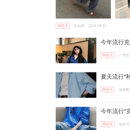
网易号
衣品阁
2026-04-22
今年流行克
网易号
广州生
夏天流行“
网易号
超级数
今年流行“
网易号
电影分