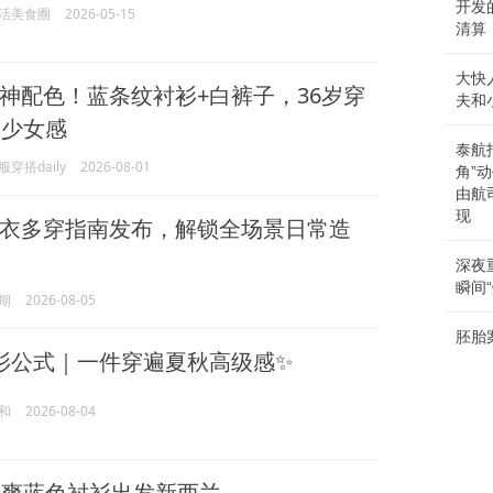
开发
活美食圈
2026-05-15
清算
大快
神配色！蓝条纹衬衫+白裤子，36岁穿
夫和
爽少女感
泰航
穿搭daily
2026-08-01
角”
由航
现
衣多穿指南发布，解锁全场景日常造
深夜
瞬间“
期
2026-08-05
胚胎
衫公式｜一件穿遍夏秋高级感✨
和
2026-08-04
爽蓝色衬衫出发新西兰