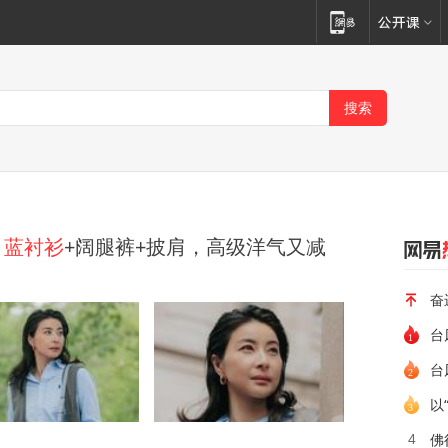
：
蓝衬衫
+阔腿裤+披肩，高级洋气又减
奋
台
台
以
佛
4