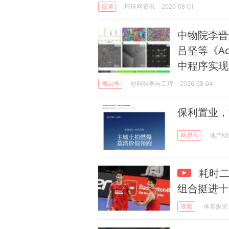
视频
环球网资讯
2026-08-01
中物院李晋
吕坚等《Act
中程序实现
网易号
材料科学与工程
2026-08-04
保利置业，
网易号
地产K
耗时二
组合挺进十
视频
体育纵览