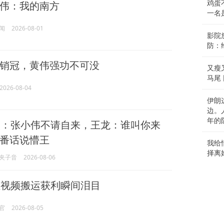
伟：我的南方
鸡蛋
一名
闻
2026-08-01
影院
防：
销冠，黄伟强功不可没
又瘦
马尾
2026-08-04
伊朗
边。
年的
：张小伟不请自来，王龙：谁叫你来
番话说懵王
我给
择离
夹子音
2026-08-06
视频搬运获利瞬间泪目
官
2026-08-05