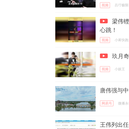
视频
吕坾极限
梁伟铿
心跳！
视频
小蒋快跑
玖月奇
视频
小娱王
唐伟强与中
网易号
微播永
王伟列出任