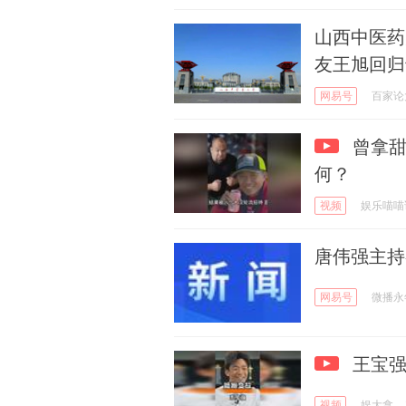
山西中医药
友王旭回归
网易号
百家论
曾拿甜
何？
视频
娱乐喵喵
唐伟强主持
网易号
微播永
王宝强
视频
娱大拿