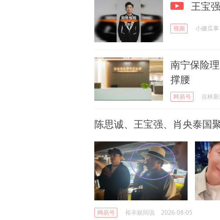
王宝强
视频
小姗瓜事
南宁保险理
撑腰
网易号
吉林新
陈思诚、王宝强、肖央泰国
网易号
裕丰娱间说
2026-08-05