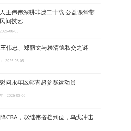
人王伟伟深耕非遗二十载 公益课堂带
民间技艺
2026-08-05
王伟忠、郑丽文与赖清德私交之谜
h
2026-08-05
慰问永年区郸青超参赛运动员
年
2026-08-06
降CBA，赵继伟搭档到位，乌戈冲击