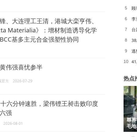
顾
5
李
6
锋、大连理工王清，港城大栾亨伟、
a Materialia》：增材制造诱导化学
台
7
BCC基多主元合金强塑性协同
3
8
逃
9
4
10
黄伟强喜忧参半
热点
线官方
2026-07-29
十六分钟速胜，梁伟铿王昶击败印度
六强
1
尊界
2026-08-01
2
毛地毯
3