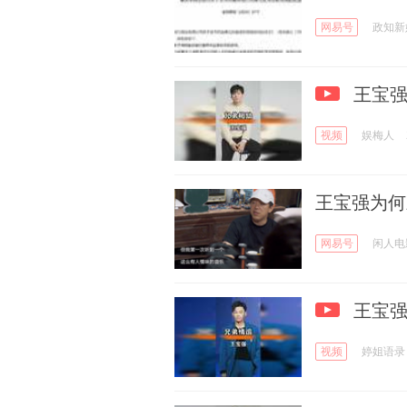
网易号
政知新
王宝强
视频
娱梅人
王宝强为何
网易号
闲人电
王宝强
视频
婷姐语录