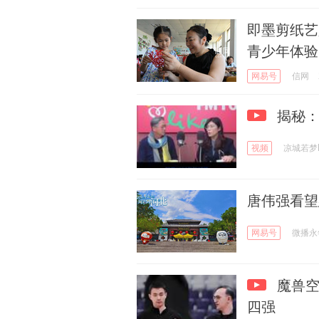
即墨剪纸艺
青少年体验
网易号
信网
揭秘：
视频
凉城若梦
唐伟强看望
网易号
微播永
魔兽空
四强