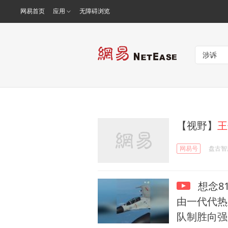
网易首页
应用
无障碍浏览
【视野】
王
网易号
盘古智
想念8
由一代代热
队制胜向强