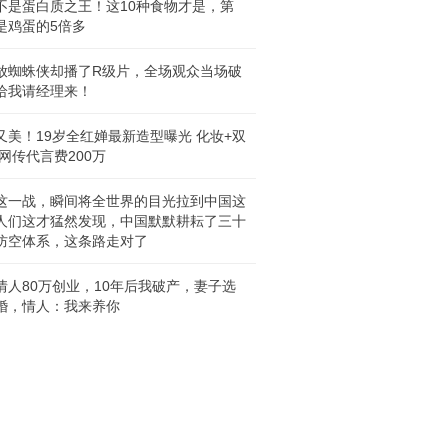
不是蛋白质之王！这10种食物才是，第
是鸡蛋的5倍多
放蜘蛛侠却播了R级片，全场观众当场破
给我请经理来！
又美！19岁全红婵最新造型曝光 化妆+双
 网传代言费200万
这一战，瞬间将全世界的目光拉到中国这
人们这才猛然发现，中国默默耕耘了三十
防空体系，这条路走对了
情人80万创业，10年后我破产，妻子选
婚，情人：我来养你