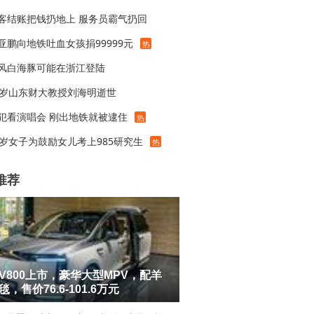
客结账把钱扔地上 服务员霸气扔回
亚鹏向地铁吐血女孩捐99999元
热
风白海豚可能在浙江登陆
8岁山东财大教授刘海明逝世
犯看演唱会 刚出地铁就被逮住
热
1岁女子为鼓励女儿考上985研究生
热
推荐
V800上市，豪华大型MPV，配羊
，售价76.6-101.6万元