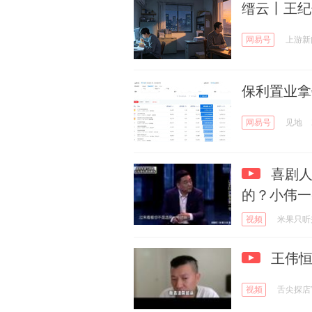
缙云丨王纪
网易号
上游新
保利置业拿
网易号
见地
喜剧人
的？小伟一
视频
米果只听
王伟恒
视频
舌尖探店