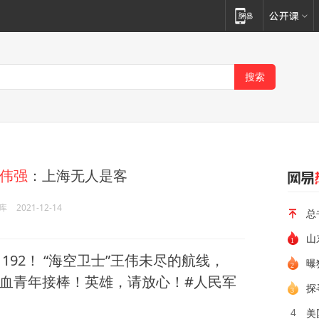
伟强
：上海无人是客
库
2021-12-14
总
山
1192！ “海空卫士”王伟未尽的航线，
曝
血青年接棒！英雄，请放心！#人民军
探
美
4