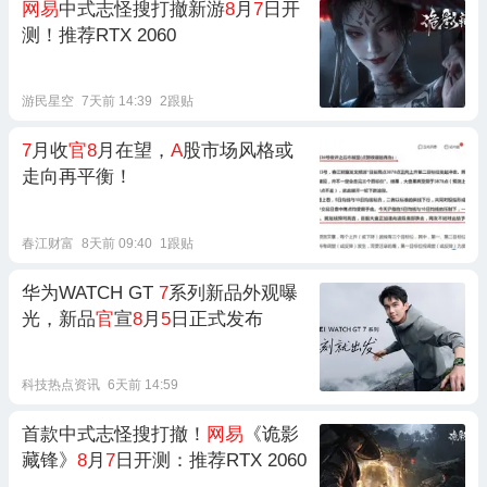
网易
中式志怪搜打撤新游
8
月
7
日开
测！推荐RTX 2060
游民星空
7天前 14:39
2跟贴
7
月收
官8
月在望，
A
股市场风格或
走向再平衡！
春江财富
8天前 09:40
1跟贴
华为WATCH GT
7
系列新品外观曝
光，新品
官
宣
8
月
5
日正式发布
科技热点资讯
6天前 14:59
首款中式志怪搜打撤！
网易
《诡影
藏锋》
8
月
7
日开测：推荐RTX 2060