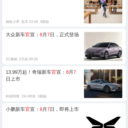
搞机小帝
前天 22:49
4跟贴
大众新车
官
宣：
8
月
7
日，正式登场
3C毒物
5天前 00:28
13.99万起！奇瑞新车
官
宣：
8
月
7
日上市
科技阿维
19小时前
3跟贴
小鹏新车
官
宣：
8
月
7
日，即将上市