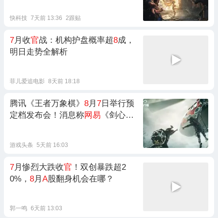
快科技
7天前 13:36
2跟贴
7
月收
官
战：机构护盘概率超
8
成，
明日走势全解析
菲儿爱追电影
8天前 18:18
腾讯《王者万象棋》
8
月
7
日举行预
定档发布会！消息称
网易
《剑心雕
龙》项目组解散
游戏头条
5天前 16:03
7
月惨烈大跌收
官
！双创暴跌超2
0%，
8
月
A
股翻身机会在哪？
郭一鸣
6天前 13:03