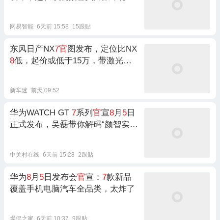
场
网易智能
6天前 15:58
15跟贴
东风日产NX
7官
图发布，定位比NX
8
低，起价或低于15万，带激光雷
达
新车迷
前天 09:52
华为WATCH GT
7
系列
官
宣
8
月
5
日
正式发布，吴磊带你解码“颜智实力
派”
中关村在线
6天前 15:28
2跟贴
华为
8
月
5
日发布会
官
宣：
7
款新品
覆盖手机电脑汽车全品类，太炸了
爆侃之家
6天前 10:37
9跟贴