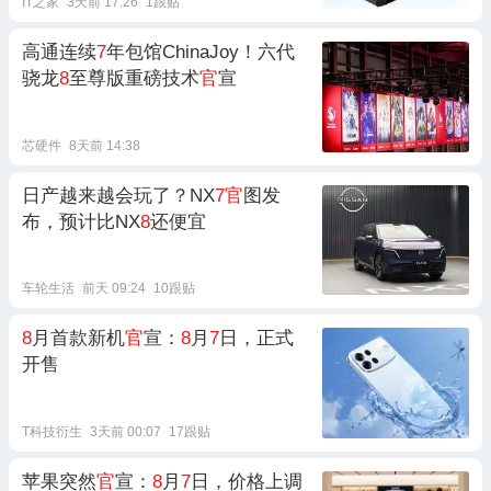
IT之家
3天前 17:26
1跟贴
高通连续
7
年包馆ChinaJoy！六代
骁龙
8
至尊版重磅技术
官
宣
芯硬件
8天前 14:38
日产越来越会玩了？NX
7官
图发
布，预计比NX
8
还便宜
车轮生活
前天 09:24
10跟贴
8
月首款新机
官
宣：
8
月
7
日，正式
开售
T科技衍生
3天前 00:07
17跟贴
苹果突然
官
宣：
8
月
7
日，价格上调