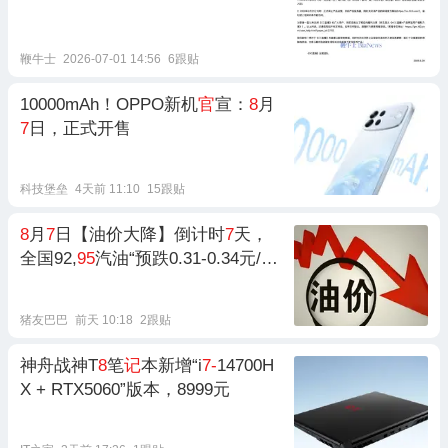
鞭牛士
2026-07-01 14:56
6跟贴
10000mAh！OPPO新机
官
宣：
8
月
7
日，正式开售
科技堡垒
4天前 11:10
15跟贴
8
月
7
日【油价大降】倒计时
7
天，
全国92,
95
汽油“预跌0.31-0.34元/
升”，汽柴油或“降更多”，下次
8
月1
4日调价
猪友巴巴
前天 10:18
2跟贴
神舟战神T
8
笔
记
本新增“i
7-
14700H
X + RTX5060”版本，8999元