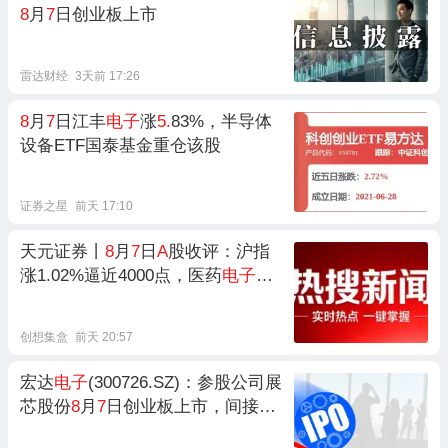
8
月
7
日创业板上市
雷达财经
3天前 17:26
8
月
7
日江丰
电子
涨
5.
83%，半导体
设备ETF国泰基金重仓该股
证券之星
前天 17:10
天元证券丨
8
月
7
日
A
股收评：沪指
涨1.02%逼近4000点，医药
电子
双
线走强
创想集盒
前天 20:57
宏达
电子
(300726.SZ)：参股公司展
芯股份
8
月
7
日创业板上市，间接持
股12.41%