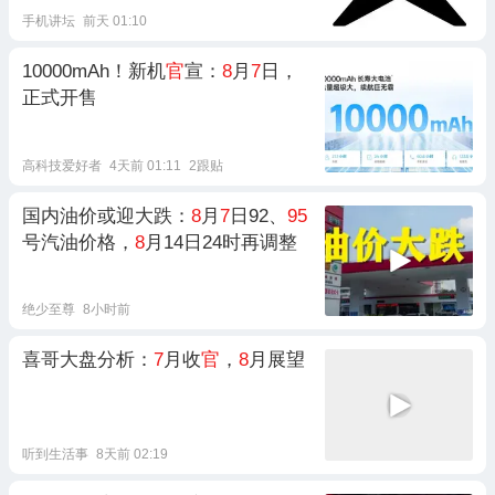
手机讲坛
前天 01:10
10000mAh！新机
官
宣：
8
月
7
日，
正式开售
高科技爱好者
4天前 01:11
2跟贴
国内油价或迎大跌：
8
月
7
日92、
95
号汽油价格，
8
月14日24时再调整
绝少至尊
8小时前
喜哥大盘分析：
7
月收
官
，
8
月展望
听到生活事
8天前 02:19