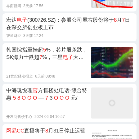
界面新闻
3天前 17:56
宏达
电子
(300726.SZ)：参股公司展芯股份将于
8
月
7
日
在深交所创业板上市
智通财经
3天前 17:24
韩国综指重挫超
5
%，芯片股杀跌，
SK海力士跌超
7
%，三星
电子
大跌
8
%，日本半导体股V型反弹，存储
巨头飙升超
7
%
21世纪经济报道
6天前 08:48
中海珑悦理
官
方售楼处电话-综合特
惠
5
8
O
O
O
—
7
3
O
O
O
元/
开发商售楼中心
2024-06-04 10:57
网易CC
直播将于
8
月31日停止运营