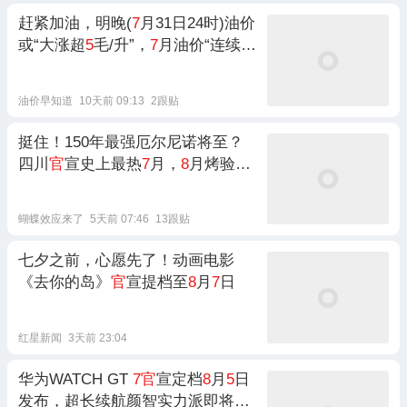
赶紧加油，明晚(
7
月31日24时)油价
或“大涨超
5
毛/升”，
7
月油价“连续大
涨”，
95
号汽油又涨到“
8
元时代”！
油价早知道
10天前 09:13
2跟贴
挺住！150年最强厄尔尼诺将至？
四川
官
宣史上最热
7
月，
8
月烤验再
袭
蝴蝶效应来了
5天前 07:46
13跟贴
七夕之前，心愿先了！动画电影
《去你的岛》
官
宣提档至
8
月
7
日
红星新闻
3天前 23:04
华为WATCH GT
7官
宣定档
8
月
5
日
发布，超长续航颜智实力派即将登