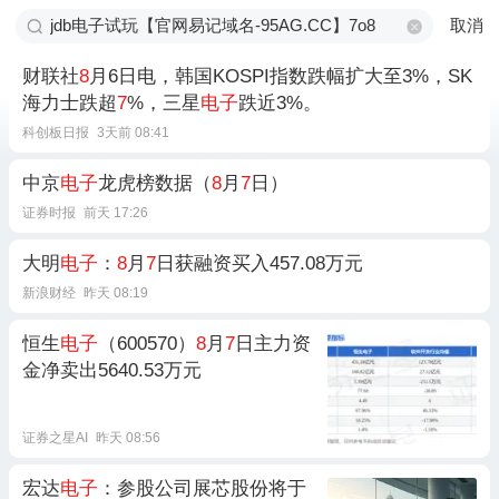
取消
财联社
8
月6日电，韩国KOSPI指数跌幅扩大至3%，SK
海力士跌超
7
%，三星
电子
跌近3%。
科创板日报
3天前 08:41
中京
电子
龙虎榜数据（
8
月
7
日）
证券时报
前天 17:26
大明
电子
：
8
月
7
日获融资买入457.08万元
新浪财经
昨天 08:19
恒生
电子
（600570）
8
月
7
日主力资
金净卖出5640.53万元
证券之星AI
昨天 08:56
宏达
电子
：参股公司展芯股份将于