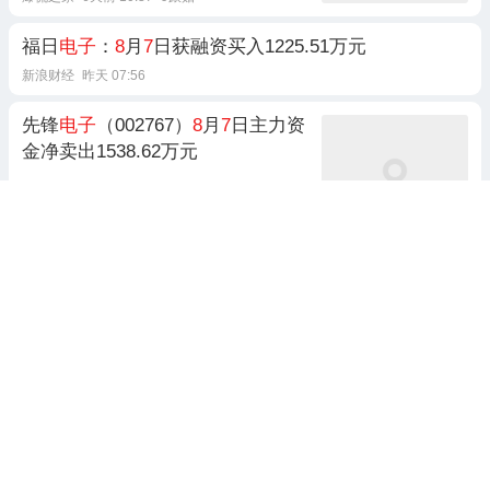
福日
电子
：
8
月
7
日获融资买入1225.51万元
新浪财经
昨天 07:56
先锋
电子
（002767）
8
月
7
日主力资
金净卖出1538.62万元
证券之星AI
前天 15:52
8
月
7
日生益
电子
涨
9.
78%，海富通
改革驱动混合基金重仓该股
证券之星
前天 17:01
天元证券丨
8
月
7
日
A
股收评：沪指
涨1.02%，医药
电子
共振，2.68万
亿成交释放新信号