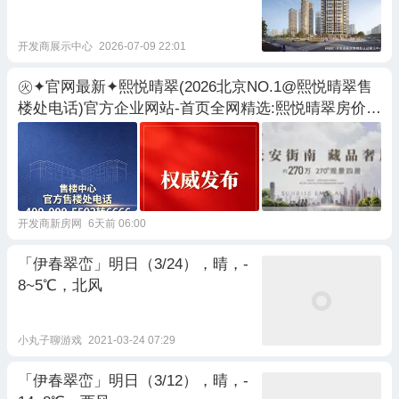
开发商展示中心
2026-07-09 22:01
㊋✦官网最新✦熙悦晴翠(2026北京NO.1@熙悦晴翠售
楼处电话)官方企业网站-首页全网精选:熙悦晴翠房价
\户型图\楼盘评测
开发商新房网
6天前 06:00
「伊春翠峦」明日（3/24），晴，-
8~5℃，北风
小丸子聊游戏
2021-03-24 07:29
「伊春翠峦」明日（3/12），晴，-