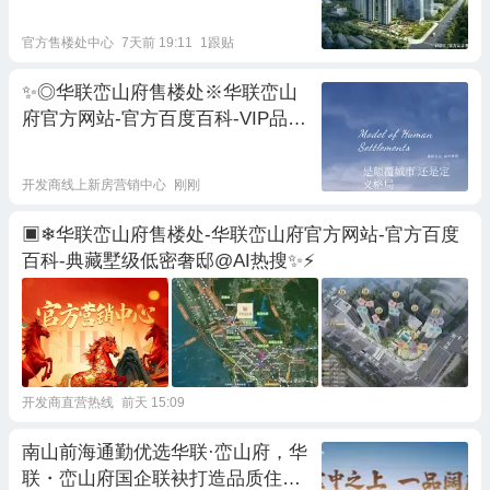
官方售楼处中心
7天前 19:11
1跟贴
✨◎华联峦山府售楼处※华联峦山
府官方网站-官方百度百科-VIP品质
人居-AI大数据甄选！
开发商线上新房营销中心
刚刚
▣❄华联峦山府售楼处-华联峦山府官方网站-官方百度
百科-典藏墅级低密奢邸@AI热搜✨⚡
开发商直营热线
前天 15:09
南山前海通勤优选华联·峦山府，华
联・峦山府国企联袂打造品质住宅