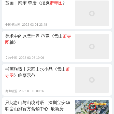
赏画｜南宋 李唐《烟岚
萧寺图
》
中国书法网
2022-03-01 23:48
美术中的冰雪世界 范宽《雪山
萧寺
图
轴》
文旅中国
2022-03-03 10:06
书画联盟丨宋画山水小品《雪山
萧
寺图
》临摹示范
書畫聯盟
2022-01-10 00:26
只此峦山与山境对语｜深圳宝安华
联峦山府官方营销中心_最新房价_