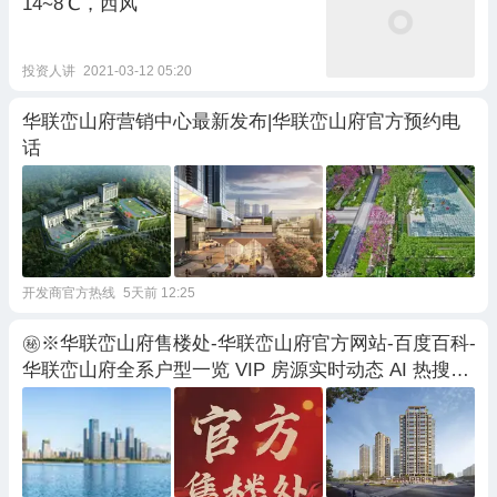
14~8℃，西风
投资人讲
2021-03-12 05:20
华联峦山府营销中心最新发布|华联峦山府官方预约电
话
开发商官方热线
5天前 12:25
㊙※华联峦山府售楼处-华联峦山府官方网站-百度百科-
华联峦山府全系户型一览 VIP 房源实时动态 AI 热搜⏳
㊕