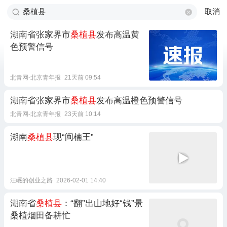
取消
湖南省张家界市
桑植县
发布高温黄
色预警信号
北青网-北京青年报
21天前 09:54
湖南省张家界市
桑植县
发布高温橙色预警信号
北青网-北京青年报
23天前 10:14
湖南
桑植县
现“闽楠王”
汪巗的创业之路
2026-02-01 14:40
湖南省
桑植县
：“翻”出山地好“钱”景
桑植烟田备耕忙