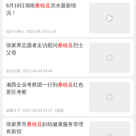
6月19日湖南
桑植县
洪水最新情
况！
知行小博士
2025-06-20 01:43
张家界志愿者走访慰问
桑植县
烈士
父母
老兵回家
2022-04-03 04:44
湘西企业考察团一行到
桑植县
红色
景区考察
易看天下
2022-03-03 14:37
1跟贴
张家界市
桑植县
妇幼健康服务管理
有新招