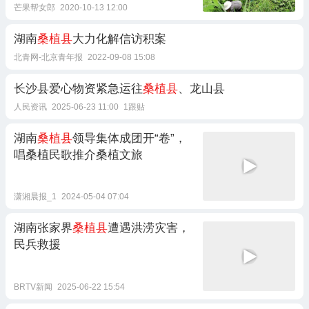
芒果帮女郎
2020-10-13 12:00
湖南
桑植县
大力化解信访积案
北青网-北京青年报
2022-09-08 15:08
长沙县爱心物资紧急运往
桑植县
、龙山县
人民资讯
2025-06-23 11:00
1跟贴
湖南
桑植县
领导集体成团开“卷”，
唱桑植民歌推介桑植文旅
潇湘晨报_1
2024-05-04 07:04
湖南张家界
桑植县
遭遇洪涝灾害，
民兵救援
BRTV新闻
2025-06-22 15:54