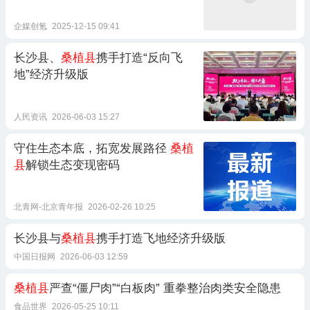
企媒创氪
2025-12-15 09:41
长沙县、
桑植县
携手打造“反向飞
地”经济升级版
人民资讯
2026-06-03 15:27
守住生态本底，拓宽发展路径
桑植
县
解锁生态变现密码
北青网-北京青年报
2026-02-26 10:25
长沙县与
桑植县
携手打造飞地经济升级版
中国日报网
2026-06-03 12:59
桑植县
严查“僵尸肉”“白板肉” 重拳整治肉类安全隐患
食品世界
2026-05-25 10:11