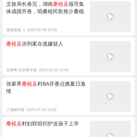
文旅局长卷完，湖南
桑植县
领导集
体成团开卷，唱桑植民歌推介桑植
潇湘晨报_1
2024-05-08 10:06
桑植县
涉刑案在逃嫌疑人
北青网-北京青年报
2024-02-20 16:04
张家界
桑植县
村BA开赛点燃夏日激
情
三湘都市报
2025-07-20 14:00
桑植县
村妇联组织护送孩子上学