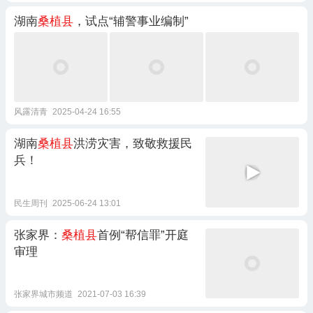
湖南
桑植县
，试点“辅警事业编制”
风露清青
2025-04-24 16:55
湖南
桑植县
洪涝灾害，致敬救援民
兵！
民生周刊
2025-06-24 13:01
张家界：
桑植县
首例“帮信罪”开庭
审理
张家界城市频道
2021-07-03 16:39