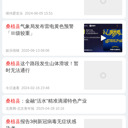
维祎爱音乐
2024-06-05 15:51
桑植县
气象局发布雷电黄色预警
「Ⅲ级较重」
娱乐情绪
2020-06-13 06:06
桑植县
这个路段发生山体滑坡！暂
时无法通行
今日速看
2024-02-16 23:48
桑植县
：金融“活水”精准滴灌特色产业
北青网-北京青年报
2025-04-28 10:16
桑植县
报告3例新冠病毒无症状感