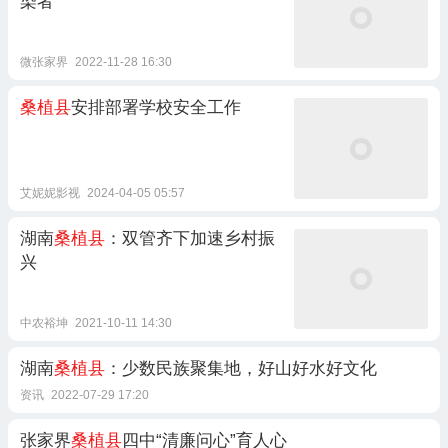
染者
微张家界
2022-11-28 16:30
桑植县
安排部署学校安全工作
艾妮妮影视
2024-04-05 05:57
湖南
桑植县
：双管齐下加速乡村振
兴
中农裕坤
2021-10-11 14:30
湖南
桑植县
：少数民族聚集地，好山好水好文化
资讯
2022-07-29 17:20
张家界
桑植县
四中“清廉问心”育人心