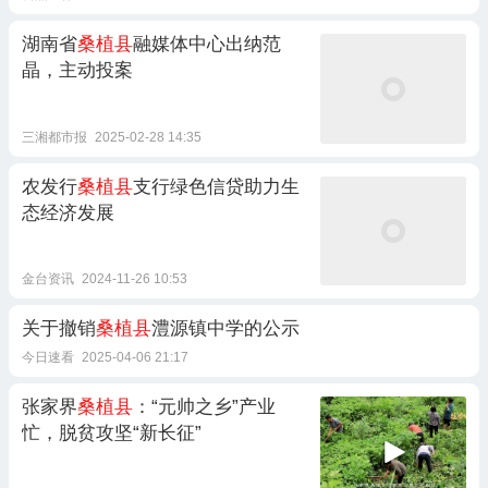
湖南省
桑植县
融媒体中心出纳范
晶，主动投案
三湘都市报
2025-02-28 14:35
农发行
桑植县
支行绿色信贷助力生
态经济发展
金台资讯
2024-11-26 10:53
关于撤销
桑植县
澧源镇中学的公示
今日速看
2025-04-06 21:17
张家界
桑植县
：“元帅之乡”产业
忙，脱贫攻坚“新长征”