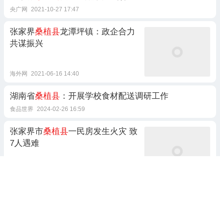
央广网
2021-10-27 17:47
张家界
桑植县
龙潭坪镇：政企合力
共谋振兴
海外网
2021-06-16 14:40
湖南省
桑植县
：开展学校食材配送调研工作
食品世界
2024-02-26 16:59
张家界市
桑植县
一民房发生火灾 致
7人遇难
闪电新闻
2024-11-16 13:52
湖南
桑植县
防汛应急响应提升为Ⅰ
级，市民非必要不外出