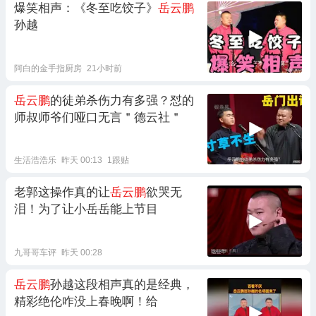
爆笑相声：《冬至吃饺子》
岳云鹏
孙越
阿白的金手指厨房
21小时前
岳云鹏
的徒弟杀伤力有多强？怼的
师叔师爷们哑口无言＂德云社＂
生活浩浩乐
昨天 00:13
1跟贴
老郭这操作真的让
岳云鹏
欲哭无
泪！为了让小岳岳能上节目
九哥哥车评
昨天 00:28
岳云鹏
孙越这段相声真的是经典，
精彩绝伦咋没上春晚啊！给