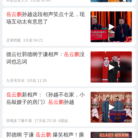
木歌总攻大人
3天前 02:46
岳云鹏
孙越这段相声笑点十足，现
场互动太有意思了
灵犀档案
3天前 04:21
德云社郭德纲于谦相声：
岳云鹏
没
词也忘词
九哥哥车评
3天前 11:35
岳云鹏
新相声：《孙越不在家，小
岳敲嫂子的房门》
岳云鹏
孙越
茶喝多了睡不着
17天前 23:18
6跟贴
郭德纲 于谦
岳云鹏
爆笑相声！撕