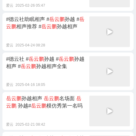
爱云
2025-02-26 05:47
#德云社助眠相声 #
岳云鹏
孙越 #
岳
云鹏
相声推荐 #
岳云鹏
孙越相声
爱云
2025-04-24 08:28
#德云社 #
岳云鹏
孙越 #
岳云鹏
孙越
相声 #
岳云鹏
孙越相声全集
爱云
2025-04-16 18:05
岳云鹏
孙越相声
岳云鹏
名场面
岳
云鹏
孙越#
岳云鹏
模仿秀第一名吗
爱云
2025-02-21 08:42