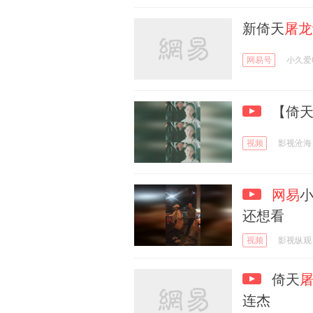
新倚天
屠龙
网易号
小久爱
【倚
视频
影视沧海
网易
还想看
视频
影视纵观
倚天
连杰