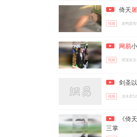
倚天
视频
老鸭爱剪
网易
视频
萌宠欢乐
剑圣以
视频
凉水君52
《倚
三掌