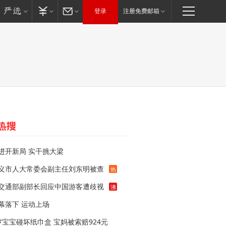
登录
注册免费邮箱
进开新局 实干挑大梁
义市人大常委会副主任刘东明被查
热
交通部副部长回应中国游客遭歧视
沸
幕落下 运动上场
岁宝宝碰坏纸巾盒 宝妈被索赔924元