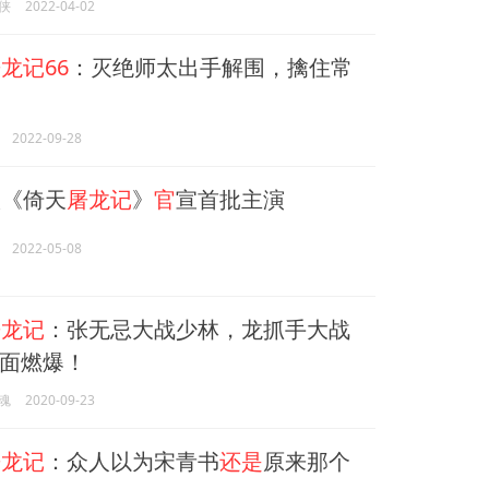
侠
2022-04-02
龙记66
：灭绝师太出手解围，擒住常
2022-09-28
《倚天
屠龙记
》
官
宣首批主演
2022-05-08
屠龙记
：张无忌大战少林，龙抓手大战
面燃爆！
魂
2020-09-23
屠龙记
：众人以为宋青书
还是
原来那个