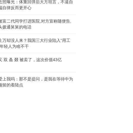
近照曝光：体重回弹后大方坦言，不逼自
端自律反而更开心
被富二代同学打进医院,对方宣称随便告,
头拨通舅舅的电话
上万却没人来？我国三大行业陷入“用工
，年轻人为啥不干
又 双 叒 叕 被卖了，这次价值43亿
爱上我吗：那不是提问，是我在等待中为
预留的着陆点