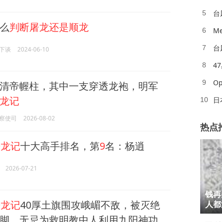
台
5
么
判断屠龙还是顺龙
M
6
台
7
下谈
2024-06-10
4
8
O
9
清帝幄柱，其中一支穿透龙袍，明军
龙记
日
10
察使司
2026-08-02
热点
屠龙记
十大高手排名，第
9
名：杨逍
2026-07-21
1
钱再
屠龙记
40厚土旗围攻峨嵋不敌，被灭绝
2
人都
脚，无忌为救明教中人利用九阳神功
3