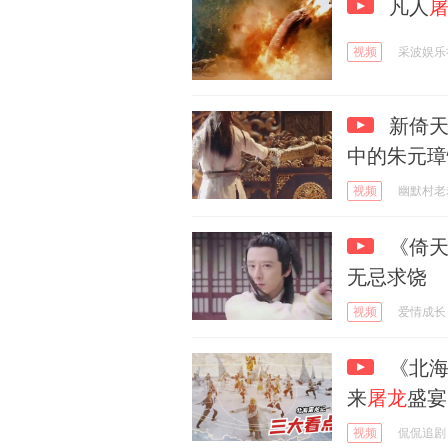
凡人
视频
采波娱乐
新倚
中的朱元璋
视频
幽默村老
《倚
无忌求饶
视频
爱情成长
《北
来
屠龙
盛宴
视频
侃侃追剧