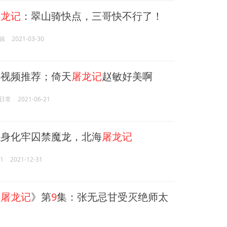
屠龙记
：翠山骑快点，三哥快不行了！
辑
2021-03-30
小视频推荐；倚天
屠龙记
赵敏好美啊
日常
2021-06-21
身化牢囚禁魔龙，北海
屠龙记
1
2021-12-31
天
屠龙记
》第
9
集：张无忌甘受灭绝师太