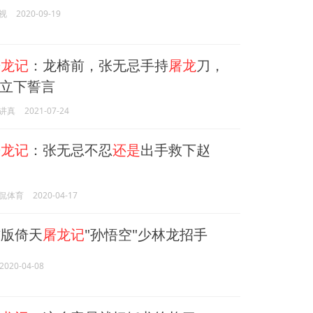
视
2020-09-19
屠龙记
：龙椅前，张无忌手持
屠龙
刀，
立下誓言
讲真
2021-07-24
屠龙记
：张无忌不忍
还是
出手救下赵
侃体育
2020-04-17
版倚天
屠龙记
"孙悟空"少林龙招手
2020-04-08