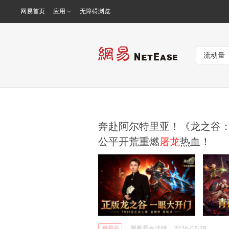
网易首页
应用
无障碍浏览
奔赴阿尔特里亚！《龙之谷
公平开荒重燃
屠龙
热血！
网易号
图图爱生活呀
2026-07-28