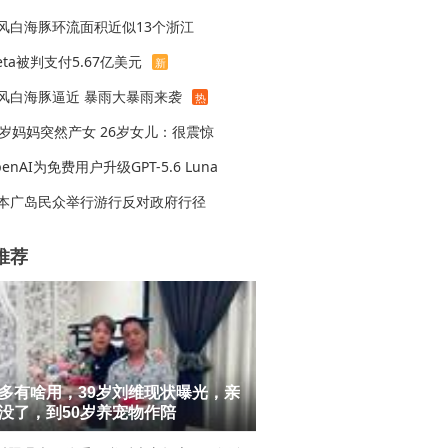
风白海豚环流面积近似13个浙江
eta被判支付5.67亿美元
新
风白海豚逼近 暴雨大暴雨来袭
热
7岁妈妈突然产女 26岁女儿：很震惊
penAI为免费用户升级GPT-5.6 Luna
本广岛民众举行游行反对政府行径
推荐
多有啥用，39岁刘维现状曝光，亲
没了，到50岁养宠物作陪