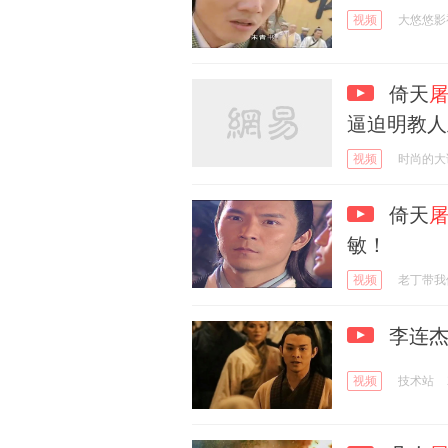
视频
大悠悠影
倚天
逼迫明教人
视频
时尚的大
倚天
敏！
视频
老丁带我
李连杰
视频
技术站