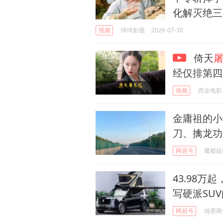
化解灭绝三
视频
绮绮影视
2026-07-30
倚天
经仅排第四
视频
西金电影
金庸祖的小
刀、擒龙功
网易号
魔都姐
43.98万
写硬派SU
网易号
雄墨商