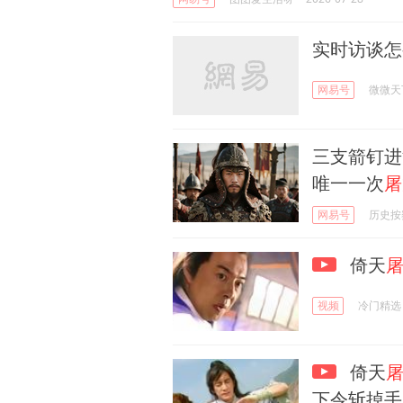
实时访谈怎
网易号
微微天
三支箭钉进
唯一一次
屠
网易号
历史按
倚天
视频
冷门精选
倚天
下令斩掉手