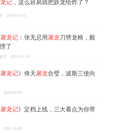
屠龙记
，这么容易就把妖龙给炸了？
社
2020-10-22
天
屠龙记
：张无忌用
屠龙
刀劈龙椅，殿
愣了
老王
2019-11-16
天
屠龙记
》倚天
屠龙
合璧，波斯三使向
2020-01-02
海
屠龙记
》定档上线，三大看点为你带
2021-10-25