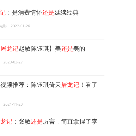
记
：是消费情怀
还是
延续经典
电影
2022-01-26
天
屠龙记
赵敏陈钰琪】美
还是
美的
2020-03-27
小视频推荐：陈钰琪倚天
屠龙记
！看了
2021-11-20
屠龙记
：张敏
还是
厉害，简直拿捏了李