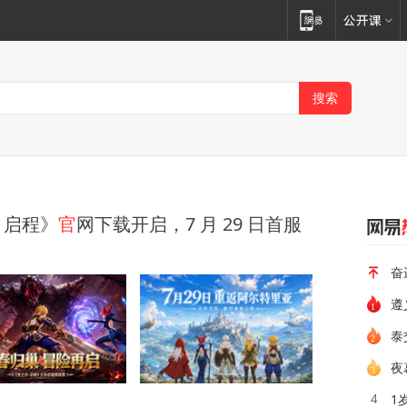
：启程》
官
网下载开启，7 月 29 日首服
奋
遵
泰
夜
1
4