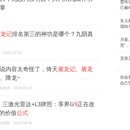
贾玲
掌
己极
女儿
我转
屠龙记
排名第三的神功是哪个？九阴真
月薪
荒”
2026-07-22
贡茶
说内容太奇怪了，倚天
屠龙记
、
屠龙
、降龙~
你会
自己
姐杂谈
2026-05-02
起，三激光雷达+L3牌照：享界G
9
正在改
V的价值
公式
业观察
2026-08-06