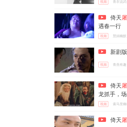
视频
青衣说武
倚天
屠
遇春一行
视频
慧娟幽默
新剧版
视频
青燕有趣
倚天
龙抓手，场
视频
索马里幽
倚天