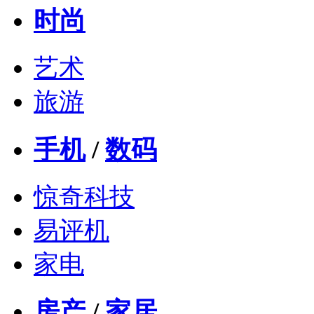
时尚
艺术
旅游
手机
/
数码
惊奇科技
易评机
家电
房产
/
家居