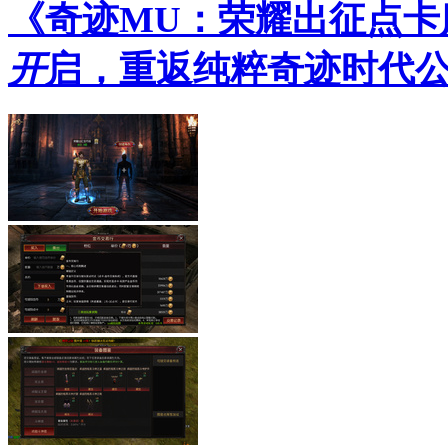
《奇迹MU：荣耀出征点卡
开
启，重返纯粹奇迹时代