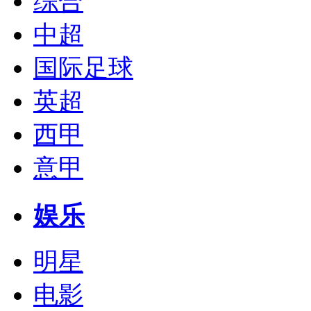
综合
中超
国际足球
英超
西甲
意甲
娱乐
明星
电影