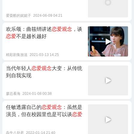
爱耍酷的妮妮子
2024-06-09 04:21
欢乐颂：曲筱绡讲述
恋爱观念
，谈
恋爱
不是越长越好
精彩剧集放送
2021-03-13 14:25
当代年轻人
恋爱观念
大变：从传统
到自我实现
廖总看海
2024-01-08 00:38
任敏透露自己的
恋爱观念
：虽然是
演员，但在校园里也是可以谈
恋爱
犇牛八卦君
2022-01-14 21:40