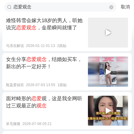
取消
难怪韩雪会嫁大18岁的男人，听她
说完
恋爱观念
，金星瞬间就懂了
马浵在解说
2026-01-11 01:13
2跟贴
女生分享
恋爱观念
，结婚如买车，
新出的不一定好开！
瓶盖爱搞笑
2026-07-03 13:55
1跟贴
面对畸形的
恋爱
观，这是我全网听
过三观最正的
观念
呆毛隆隆
2026-07-06 05:21