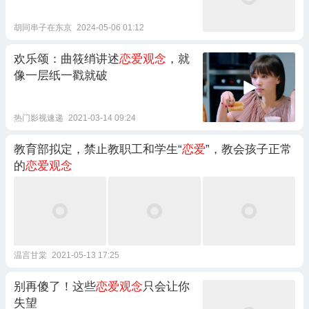
胡同串子在东京
2024-05-06 01:12
欢乐颂：曲筱绡讲述
恋爱观念
，就
像一层纸一戳就破
热门影视速递
2021-03-14 09:24
教育部拟定，禁止教职工和学生“
恋爱
”，教会孩子正常
的
恋爱观念
温言甘棠
2021-05-13 17:25
别再傻了！这些
恋爱观念
只会让你
失望