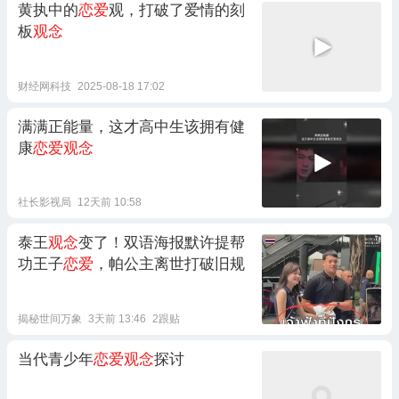
黄执中的
恋爱
观，打破了爱情的刻
板
观念
财经网科技
2025-08-18 17:02
满满正能量，这才高中生该拥有健
康
恋爱观念
社长影视局
12天前 10:58
泰王
观念
变了！双语海报默许提帮
功王子
恋爱
，帕公主离世打破旧规
揭秘世间万象
3天前 13:46
2跟贴
当代青少年
恋爱观念
探讨