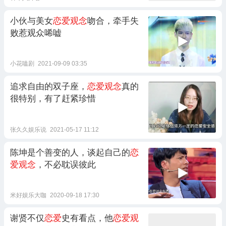
小伙与美女
恋爱观念
吻合，牵手失
败惹观众唏嘘
小花嗑剧
2021-09-09 03:35
追求自由的双子座，
恋爱观念
真的
很特别，有了赶紧珍惜
张久久娱乐说
2021-05-17 11:12
陈坤是个善变的人，谈起自己的
恋
爱观念
，不必耽误彼此
米好娱乐大咖
2020-09-18 17:30
谢贤不仅
恋爱
史有看点，他
恋爱观