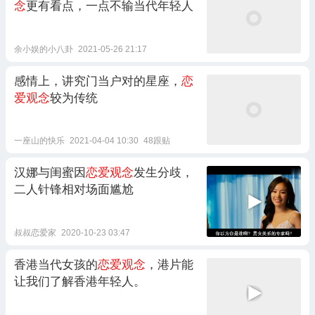
念
更有看点，一点不输当代年轻人
余小娱的小八卦
2021-05-26 21:17
感情上，讲究门当户对的星座，
恋
爱观念
较为传统
一座山的快乐
2021-04-04 10:30
48跟贴
汉娜与闺蜜因
恋爱观念
发生分歧，
二人针锋相对场面尴尬
叔叔恋爱家
2020-10-23 03:47
香港当代女孩的
恋爱观念
，港片能
让我们了解香港年轻人。