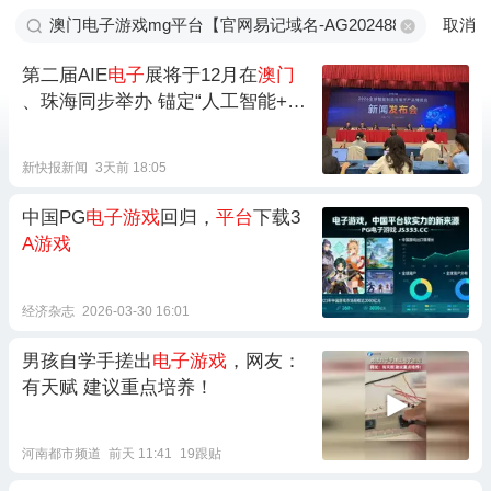
取消
第二届AIE
电子
展将于12月在
澳门
、珠海同步举办 锚定“人工智能+”
打造中国智造首发
平台
新快报新闻
3天前 18:05
中国PG
电子游戏
回归，
平台
下载3
A游戏
经济杂志
2026-03-30 16:01
男孩自学手搓出
电子游戏
，网友：
有天赋 建议重点培养！
河南都市频道
前天 11:41
19跟贴