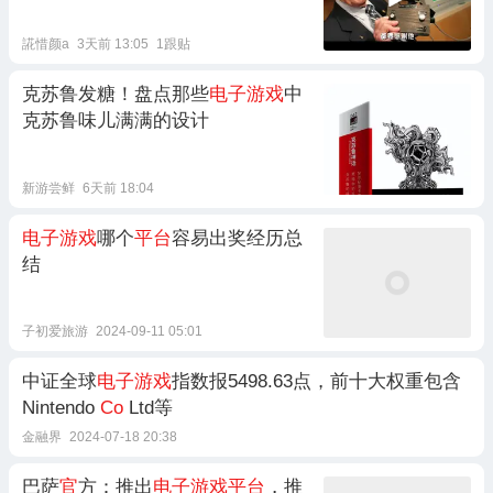
誮惜颜a
3天前 13:05
1跟贴
克苏鲁发糖！盘点那些
电子游戏
中
克苏鲁味儿满满的设计
新游尝鲜
6天前 18:04
电子游戏
哪个
平台
容易出奖经历总
结
子初爱旅游
2024-09-11 05:01
中证全球
电子游戏
指数报5498.63点，前十大权重包含
Nintendo
Co
Ltd等
金融界
2024-07-18 20:38
巴萨
官
方：推出
电子游戏平台
，推