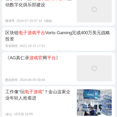
动数字化俱乐部建设
懂球帝
2024-07-25 07:14
1跟贴
区块链
电子游戏平台
Vorto Gaming完成400万美元战略
投资
零壹财经
2021-10-21 17:51
《AG真仁录
游戏官
网
平台
》
图说世间
2024-06-05 00:40
工作像“玩
电子游戏
”？金山这家企
业年轻人抢着进
i金山
16天前 16:05