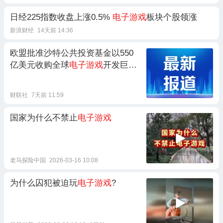
日经225指数收盘上涨0.5%
电子游戏
板块个股领涨
新浪财经
14天前 14:36
欧盟批准沙特公共投资基金以550
亿美元收购全球
电子游戏
开发巨头
EA
财联社
7天前 11:59
国家为什么不禁止
电子游戏
老马探险中国
2026-03-16 10:08
为什么囚犯被迫玩
电子游戏
?