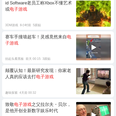
id Software老员工称Xbox不懂艺术
或
电子游戏
3DM游戏
8小时前
5跟贴
赛车手撞墙超车！灵感竟然来自
电
子游戏
抬起头看黑板
前天 00:15
3跟贴
颠覆认知！最新研究发现：你家老
人真的应该去打
电子游戏
趣味探索
4天前 00:32
致敬
电子游戏
之父拉尔夫・贝尔，
是他开创全新数字娱乐时代