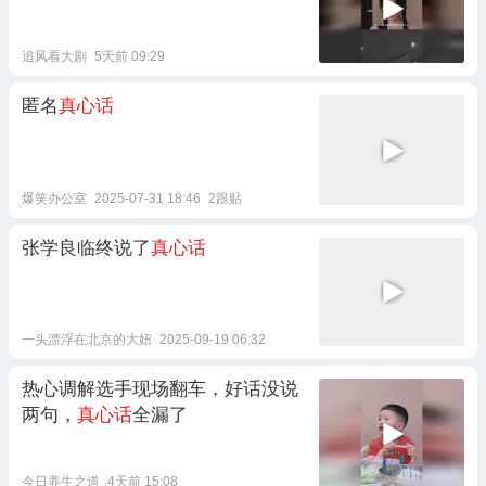
追风看大剧
5天前 09:29
匿名
真心话
爆笑办公室
2025-07-31 18:46
2跟贴
张学良临终说了
真心话
一头漂浮在北京的大妞
2025-09-19 06:32
热心调解选手现场翻车，好话没说
两句，
真心话
全漏了
今日养生之道
4天前 15:08