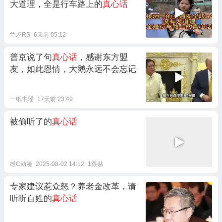
大道理，全是行车路上的
真心话
兰矛RS
6天前 05:12
普京说了句
真心话
，感谢东方盟
友，如此恩情，大鹅永远不会忘记
一纸书谣
17天前 23:49
被偷听了的
真心话
维C动漫
2025-08-02 14:12
1跟贴
专家建议惹众怒？养老金改革，请
听听百姓的
真心话