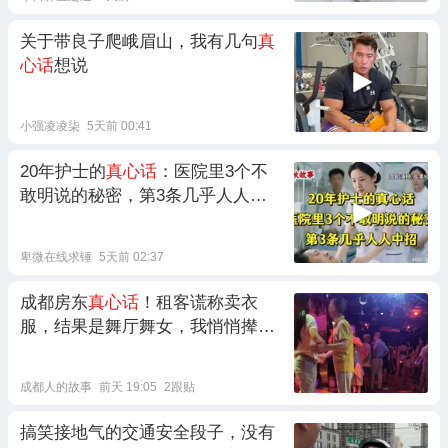
关于带良子爬峨眉山，我有几句
真
心话
想说
小强凌凌柒
5天前 00:41
20年护士的
真心话
：医院里3个不
敢明说的秘密，第3条几乎人人中
招
卑微在线求锤
5天前 02:37
成都房东
真心话
！租客谎称卖衣
服，结果是舞厅舞女，我悄悄撵她
走
成都人的故事
前天 19:05
2跟贴
搞笑接地气的交通安全段子，没有