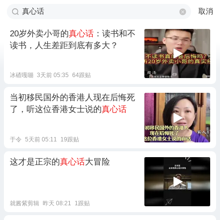
取消
20岁外卖小哥的
真心话
：读书和不
读书，人生差距到底有多大？
冰碴嘎嘣
3天前 05:35
64跟贴
当初移民国外的香港人现在后悔死
了，听这位香港女士说的
真心话
于令
5天前 05:11
19跟贴
这才是正宗的
真心话
大冒险
就酱紫剪辑
昨天 08:21
1跟贴