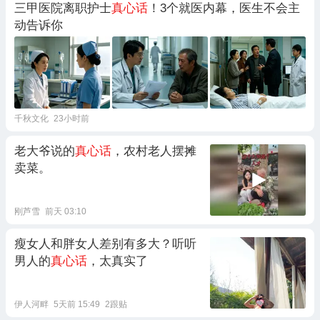
三甲医院离职护士
真心话
！3个就医内幕，医生不会主
动告诉你
千秋文化
23小时前
老大爷说的
真心话
，农村老人摆摊
卖菜。
刚芦雪
前天 03:10
瘦女人和胖女人差别有多大？听听
男人的
真心话
，太真实了
伊人河畔
5天前 15:49
2跟贴