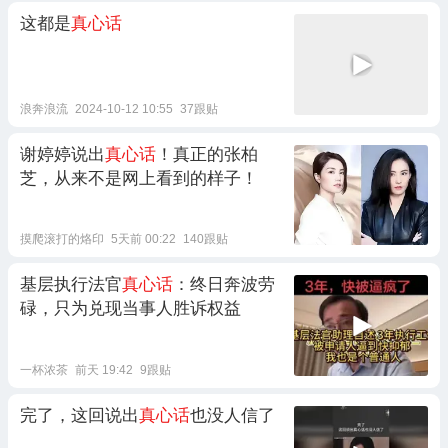
这都是
真心话
浪奔浪流
2024-10-12 10:55
37跟贴
谢婷婷说出
真心话
！真正的张柏
芝，从来不是网上看到的样子！
摸爬滚打的烙印
5天前 00:22
140跟贴
基层执行法官
真心话
：终日奔波劳
碌，只为兑现当事人胜诉权益
一杯浓茶
前天 19:42
9跟贴
完了，这回说出
真心话
也没人信了