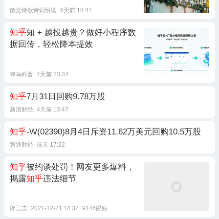
散文诗歌诗词悦读
6天前 18:41
知乎
知 + 越投越贵？做好小程序数
据回传，轻松降本提效
蜂鸟科普
4天前 23:34
知乎
7月31日回购9.78万股
新浪财经
4天前 13:47
知乎
-W(02390)8月4日斥资11.62万美元回购10.5万股
智通财经
前天 17:22
知乎
被约谈处罚！网友更多爆料，
揭露
知乎
违法细节
郎言志
2021-12-21 14:32
9146跟贴