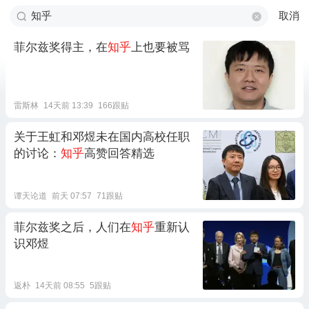
取消
菲尔兹奖得主，在
知乎
上也要被骂
雷斯林
14天前 13:39
166跟贴
关于王虹和邓煜未在国内高校任职
的讨论：
知乎
高赞回答精选
谭天论道
前天 07:57
71跟贴
菲尔兹奖之后，人们在
知乎
重新认
识邓煜
返朴
14天前 08:55
5跟贴