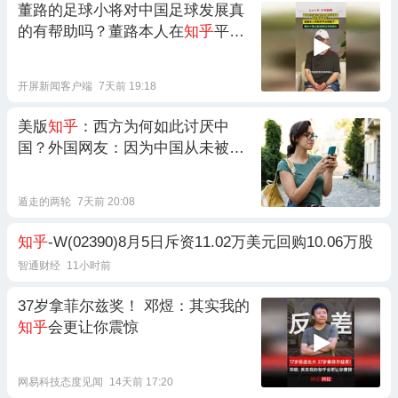
董路的足球小将对中国足球发展真
的有帮助吗？董路本人在
知乎
平台
回复了：“要从小建立起击败日本的
信心”
开屏新闻客户端
7天前 19:18
美版
知乎
：西方为何如此讨厌中
国？外国网友：因为中国从未被征
服
遁走的两轮
7天前 20:08
知乎
-W(02390)8月5日斥资11.02万美元回购10.06万股
智通财经
11小时前
37岁拿菲尔兹奖！ 邓煜：其实我的
知乎
会更让你震惊
网易科技态度见闻
14天前 17:20