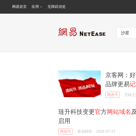
网易首页
应用
无障碍浏览
京客网：好
品牌更易
记
网易号
互联之
琏升科技变更
官
方
网站域名
启用
网易号
新浪财经
2026-07-27