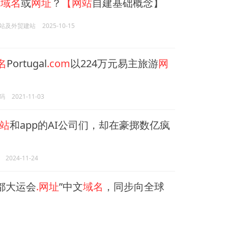
是
域名
或
网址
？
【网站
自建基础概念】
站及外贸建站
2025-10-15
名
Portugal
.com
以224万元易主旅游
网
码
2021-11-03
站
和app的AI公司们，却在豪掷数亿疯
2024-11-24
都大运会
.网址
”中文
域名
，同步向全球