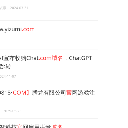
资讯
2024-03-31
.yizumi
.com
AI宣布收购Chat
.com域名
，ChatGPT
跳转
024-11-07
818•
COM】
腾龙有限公司
官
网游戏注
2025-05-23
智科技
官
网启用拼音
域名