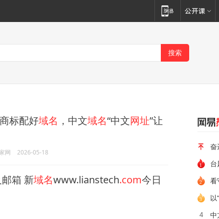
商标配好
域名
，中文
域名
“中文
网址
”让
奋
家网
2026-05-18
台
及邮箱 新
域名
www.lianstech
.com
今日
看
以
中
4