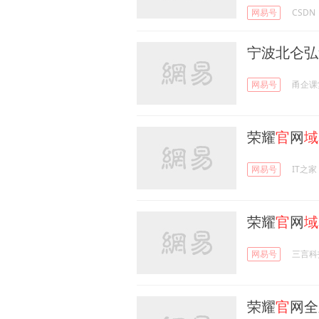
网易号
CSDN
宁波北仑弘
网易号
甬企课
荣耀
官
网
域
网易号
IT之家
荣耀
官
网
域
网易号
三言科
荣耀
官
网全