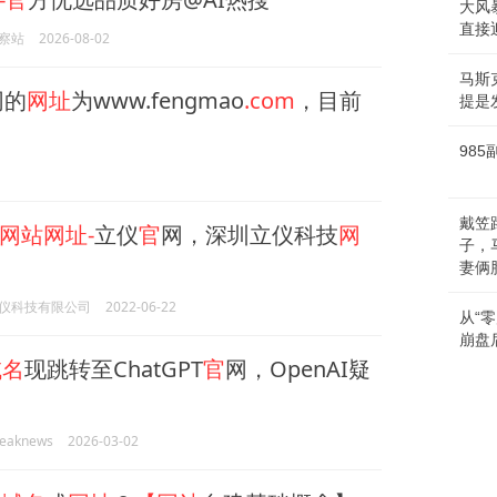
大风
直接
察站
2026-08-02
马斯
网的
网址
为www.fengmao
.com
，目前
提是
98
戴笠
网站网址-
立仪
官
网，深圳立仪科技
网
子，
妻俩
仪科技有限公司
2022-06-22
从“
崩盘
域名
现跳转至ChatGPT
官
网，OpenAI疑
eaknews
2026-03-02