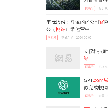
网易号
新房观
丰茂股份：尊敬的的公司
官
公司
网站
正常运营中
网易号
证券之星
2024-06-05
立仪科技新
站
网易号
深圳立
GPT
.com
似完成收购
网易号
硅星Br