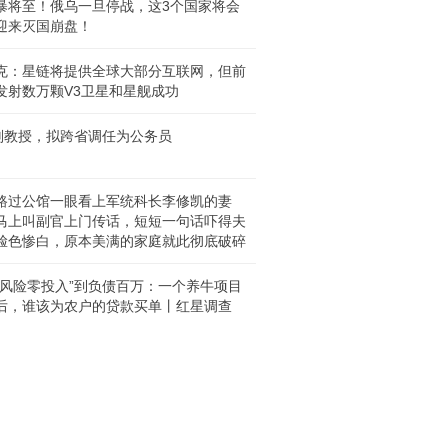
暴将至！俄乌一旦停战，这3个国家将会
迎来灭国崩盘！
克：星链将提供全球大部分互联网，但前
发射数万颗V3卫星和星舰成功
5副教授，拟跨省调任为公务员
路过公馆一眼看上军统科长李修凯的妻
马上叫副官上门传话，短短一句话吓得夫
脸色惨白，原本美满的家庭就此彻底破碎
零风险零投入”到负债百万：一个养牛项目
后，谁该为农户的贷款买单丨红星调查